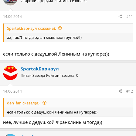
Старожил форума
Рейтинг сезона: 0
14.06.2014
#11
SpartakБарнаул сказал(а):
ах, так?! тогда одын мыллыон руплэй!)
если только с дедушкой Лениным на купюре)))
SpartakБарнаул
Пятая Звезда
Рейтинг сезона: 0
14.06.2014
#12
den_fan сказал(а):
если только с дедушкой Лениным на купюре)))
нее, лучше с дедушкой Франклиным тогда))