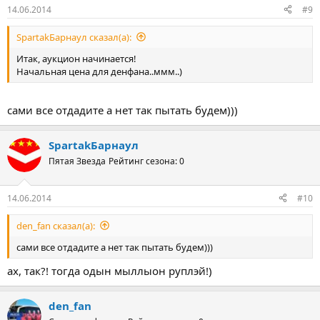
14.06.2014
#9
SpartakБарнаул сказал(а):
Итак, аукцион начинается!
Начальная цена для денфана..ммм..)
сами все отдадите а нет так пытать будем)))
SpartakБарнаул
Пятая Звезда
Рейтинг сезона: 0
14.06.2014
#10
den_fan сказал(а):
сами все отдадите а нет так пытать будем)))
ах, так?! тогда одын мыллыон руплэй!)
den_fan