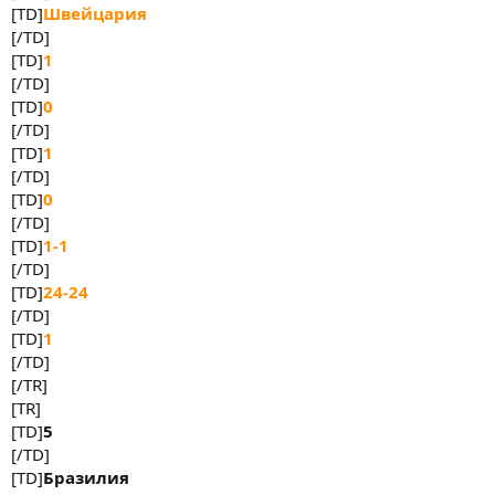
[TD]
Швейцария
[/TD]
[TD]
1
[/TD]
[TD]
0
[/TD]
[TD]
1
[/TD]
[TD]
0
[/TD]
[TD]
1-1
[/TD]
[TD]
24-24
[/TD]
[TD]
1
[/TD]
[/TR]
[TR]
[TD]
5
[/TD]
[TD]
Бразилия