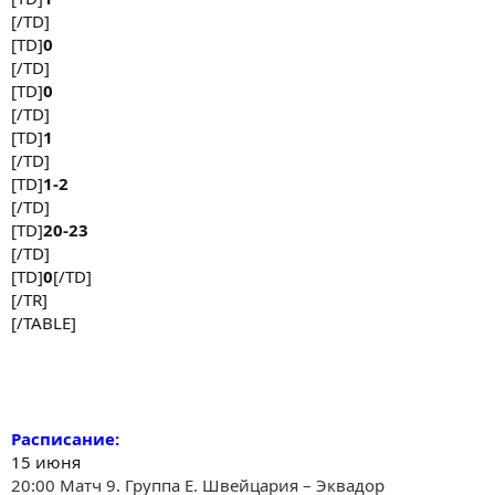
[/TD]
[TD]
0
[/TD]
[TD]
0
[/TD]
[TD]
1
[/TD]
[TD]
1-2
[/TD]
[TD]
20-23
[/TD]
[TD]
0
[/TD]
[/TR]
[/TABLE]
Расписание:
15 июня
20:00 Матч 9. Группа E. Швейцария – Эквадор