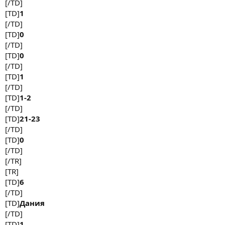
[/TD]
[TD]
1
[/TD]
[TD]
0
[/TD]
[TD]
0
[/TD]
[TD]
1
[/TD]
[TD]
1-2
[/TD]
[TD]
21-23
[/TD]
[TD]
0
[/TD]
[/TR]
[TR]
[TD]
6
[/TD]
[TD]
Дания
[/TD]
[TD]
1