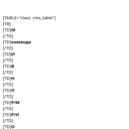
[TABLE="class: cms_table"]
[TR]
[TD]
М
[/TD]
[TD]
команда
[/TD]
[TD]
И
[/TD]
[TD]
В
[/TD]
[TD]
Н
[/TD]
[TD]
П
[/TD]
[TD]
Р/М
[/TD]
[TD]
Р/И
[/TD]
[TD]
О