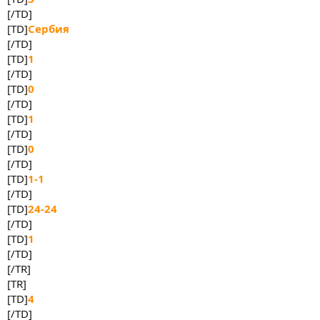
[/TD]
[TD]
Сербия
[/TD]
[TD]
1
[/TD]
[TD]
0
[/TD]
[TD]
1
[/TD]
[TD]
0
[/TD]
[TD]
1-1
[/TD]
[TD]
24-24
[/TD]
[TD]
1
[/TD]
[/TR]
[TR]
[TD]
4
[/TD]