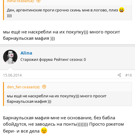
Alina сказал(а):
Ден, аргентинские проги срочно скинь мне в логово, плиз
))))
мы ещё не наскребли на их покупку))) много просит
барнаульская мафия )))
Alina
Старожил форума
Рейтинг сезона: 0
15.06.2014
#16
den_fan сказал(а):
мы ещё не наскребли на их покупку))) много просит
барнаульская мафия )))
Барнаульская мафия-мне не основание, без бабла
обойдутся, не заводись на понты))))))) Просто рэкетом
бери- и все дела