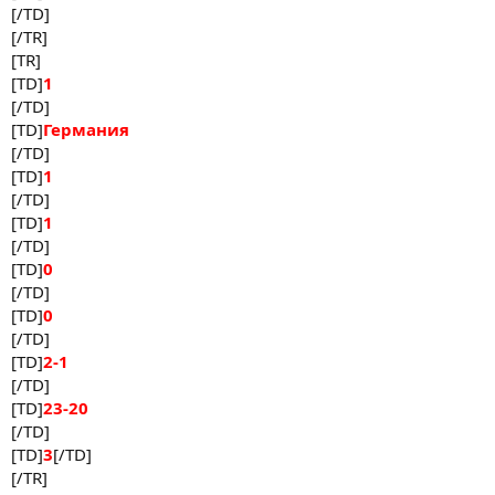
[/TD]
[/TR]
[TR]
[TD]
1
[/TD]
[TD]
Германия
[/TD]
[TD]
1
[/TD]
[TD]
1
[/TD]
[TD]
0
[/TD]
[TD]
0
[/TD]
[TD]
2-1
[/TD]
[TD]
23-20
[/TD]
[TD]
3
[/TD]
[/TR]