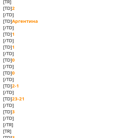
[TR]
[TD]
2
[/TD]
[TD]
Аргентина
[/TD]
[TD]
1
[/TD]
[TD]
1
[/TD]
[TD]
0
[/TD]
[TD]
0
[/TD]
[TD]
2-1
[/TD]
[TD]
23-21
[/TD]
[TD]
3
[/TD]
[/TR]
[TR]
[TD]
3