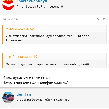
SpartakБарнаул
Пятая Звезда
Рейтинг сезона: 0
14.06.2014
#8
Марс сказал(а):
Уже отправил SpartakБарнаул предварительный прог
Аргентины
den_fan сказал(а):
Ок мы тогда тоже отправим как составим победный)))
Итак, аукцион начинается!
Начальная цена для денфана..ммм..)
den_fan
Старожил форума
Рейтинг сезона: 0