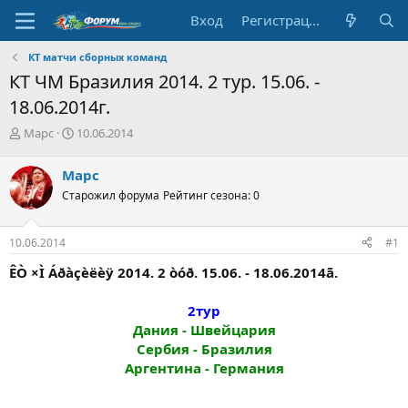
Вход
Регистрация
КТ матчи сборных команд
КТ ЧМ Бразилия 2014. 2 тур. 15.06. -
18.06.2014г.
А
Д
Марс
10.06.2014
в
а
т
т
Марс
о
а
Старожил форума
Рейтинг сезона: 0
р
н
т
а
е
ч
10.06.2014
#1
м
а
ы
л
ÊÒ ×Ì Áðàçèëèÿ 2014. 2 òóð. 15.06. - 18.06.2014ã.
а
2тур
Дания - Швейцария
Сербия - Бразилия
Аргентина - Германия