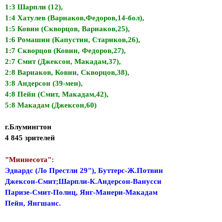
1:3 Шарпли (12),
1:4 Хатулев (Варнаков,Федоров,14-бол),
1:5 Ковин (Скворцов, Варнаков,25),
1:6 Ромашин (Капустин, Стариков,26),
1:7 Скворцов (Ковин, Федоров,27),
2:7 Смит (Джексон, Макадам,37),
2:8 Варнаков, Ковин, Скворцов,38),
3:8 Андерсон (39-мен),
4:8 Пейн (Смит, Макадам,42),
5:8 Макадам (Джексон,60)
г.Блумингтон
4 845 зрителей
"Миннесота":
Эдвардс (Ло Престли 29"), Буттерс-Ж.Потвин
Джексон-Смит;Шарпли-К.Андерсон-Ванусси
Паризе-Смит-Полиц, Янг-Манери-Макадам
Пейн, Янгшанс.