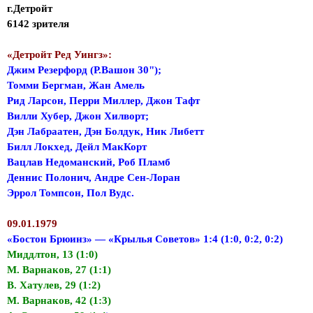
г.Детройт
6142 зрителя
«Детройт Ред Уингз»:
Джим Резерфорд (Р.Вашон 30");
Томми Бергман, Жан Амель
Рид Ларсон, Перри Миллер, Джон Тафт
Вилли Хубер, Джон Хилворт;
Дэн Лабраатен, Дэн Болдук, Ник Либетт
Билл Локхед, Дейл МакКорт
Вацлав Недоманский, Роб Пламб
Деннис Полонич, Андре Сен-Лоран
Эррол Томпсон, Пол Вудс.
09.01.1979
«Бостон Брюинз» — «Крылья Советов» 1:4 (1:0, 0:2, 0:2)
Миддлтон, 13 (1:0)
М. Варнаков, 27 (1:1)
В. Хатулев, 29 (1:2)
М. Варнаков, 42 (1:3)