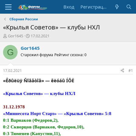
Вход
Регистрация
Сборная России
«Крылья Советов» — клубы НХЛ
А
Д
Gor1645
17.02.2021
в
а
т
т
Gor1645
G
о
а
Старожил форума
Рейтинг сезона: 0
р
н
т
а
е
ч
17.02.2021
#1
м
а
ы
л
«Êðûëüÿ Ñîâåòîâ» — êëóáû ÍÕË
а
«Крылья Советов» — клубы НХЛ
31.12.1978
«Миннесота Норт Старз» — «Крылья Советов» 5:8
0:1 Варнаков (Федоров,2),
0:2 Скворцов (Варнаков, Федоров,10),
0:3 Тюменев (Капустин,11),