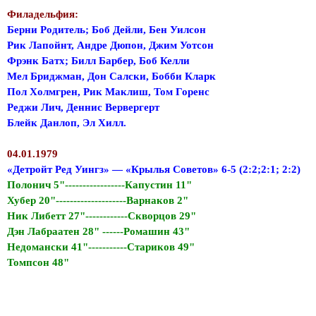
Филадельфия:
Берни Родитель; Боб Дейли, Бен Уилсон
Рик Лапойнт, Андре Дюпон, Джим Уотсон
Фрэнк Батх; Билл Барбер, Боб Келли
Мел Бриджман, Дон Салски, Бобби Кларк
Пол Холмгрен, Рик Маклиш, Том Горенс
Реджи Лич, Деннис Вервергерт
Блейк Данлоп, Эл Хилл.
04.01.1979
«Детройт Ред Уингз» — «Крылья Советов» 6-5 (2:2;2:1; 2:2)
Полонич 5"-----------------Капустин 11"
Хубер 20"--------------------Варнаков 2"
Ник Либетт 27"------------Скворцов 29"
Дэн Лабраатен 28" ------Ромашин 43"
Недомански 41"-----------Стариков 49"
Томпсон 48"