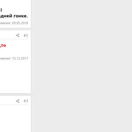
)
едней гонке.
ование:
09.05.2018
#2
,то
ование:
15.12.2017
#3