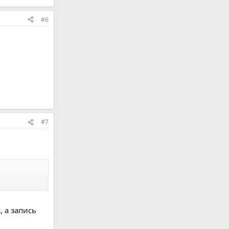
#6
#7
 а запись