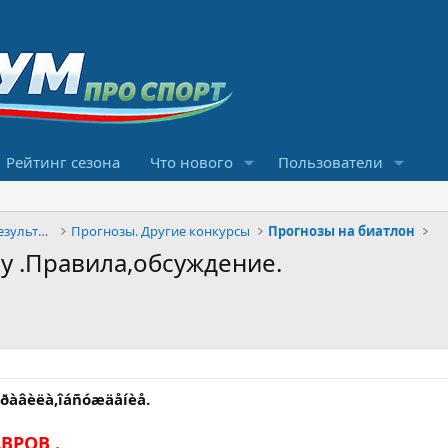
Рейтинг сезона
Что нового
Пользователи
Конкурсы прогнозов и обсуждение результатов
Прогнозы. Другие конкурсы
Прогнозы на биатлон
у .Правила,обсуждение.
 .Ïðàâèëà,îáñóæäåíèå.
ВРОВ .