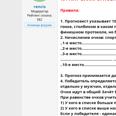
а
rencis
Правила:
Модератор
Рейтинг сезона:
582
1. Прогнозист указывает 
Команда форума
гонке, столбиком в каком
финишном протоколе, но бе
2. Начисление очков: спор
..1-е место..............................
..2-е место...............................
..3-е место...............................
.................................................. ..
..10-е место..............................
3. Прогноз принимается до
4. Победитель определяетс
отдельно у мужчин, отдел
Очки идут в общий Зачёт 
При равенстве очков учи
1) У кого в списке больше
2) У кого в списке выше н
Если у победителя - одинак