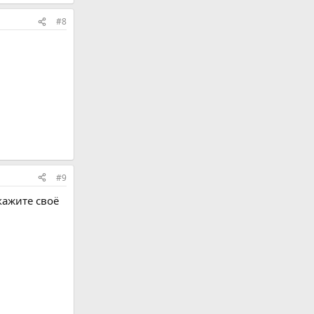
#8
#9
кажите своё