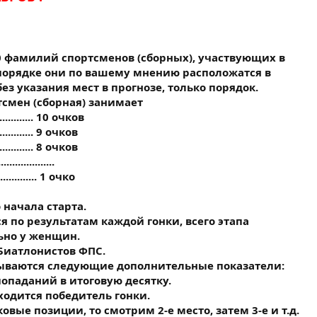
10 фамилий спортсменов (сборных), участвующих в
 порядке они по вашему мнению расположатся в
з указания мест в прогнозе, только порядок.
тсмен (сборная) занимает
............... 10 очков
.............. 9 очков
.............. 8 очков
....................
.............. 1 очко
 начала старта.
я по результатам каждой гонки, всего этапа
ьно у женщин.
Биатлонистов ФПС.
тываются следующие дополнительные показатели:
 попаданий в итоговую десятку.
аходится победитель гонки.
овые позиции, то смотрим 2-е место, затем 3-е и т.д.