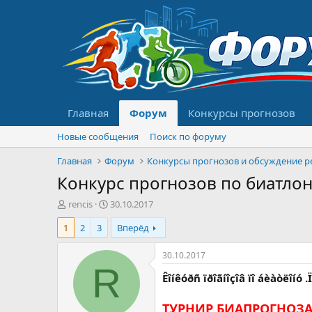
Главная
Форум
Конкурсы прогнозов
Новые сообщения
Поиск по форуму
Главная
Форум
Конкурс прогнозов по биатлон
А
Д
rencis
30.10.2017
в
а
1
2
3
Вперёд
т
т
о
а
р
н
30.10.2017
т
а
R
Êîíêóðñ ïðîãíîçîâ ïî áèàòëîíó
е
ч
м
а
ы
л
ТУРНИР БИАПРОГНОЗА