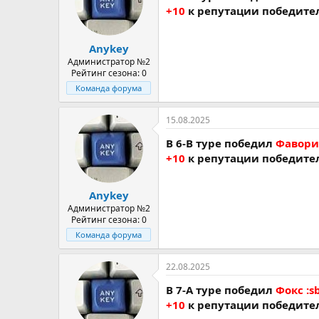
+10
к репутации победите
Anykey
Администратор №2
Рейтинг сезона: 0
Команда форума
15.08.2025
В 6-В туре победил
Фаворит
+10
к репутации победите
Anykey
Администратор №2
Рейтинг сезона: 0
Команда форума
22.08.2025
В 7-A туре победил
Фокс :s
+10
к репутации победите