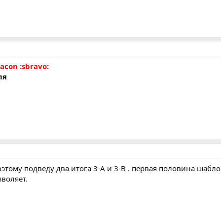
acon :sbravo:
ля
поэтому подведу два итога 3-А и 3-В . первая половина шабл
зволяет.