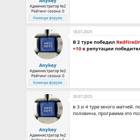
Anykey
Администратор №2
Рейтинг сезона: 0
Команда форума
18.07.2025
В 2 туре победил
RedFireDr
+10
к репутации победите
Anykey
Администратор №2
Рейтинг сезона: 0
Команда форума
20.07.2025
в 3 и 4 туре много матчей. 
половина. программа это по
Anykey
Администратор №2