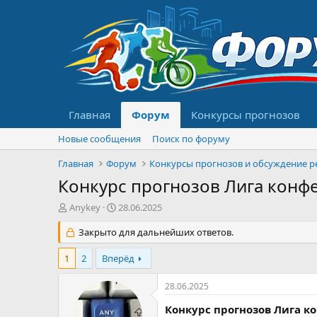
Главная
Форум
Конкурсы прогнозов
Новые сообщения
Поиск по форуму
Главная
Форум
Конкурс прогнозов Лига конфе
А
Д
Anykey
28.06.2025
в
а
т
Закрыто для дальнейших ответов.
т
о
а
р
н
1
2
Вперёд
т
а
е
ч
28.06.2025
м
а
ы
л
Конкурс прогнозов Лига ко