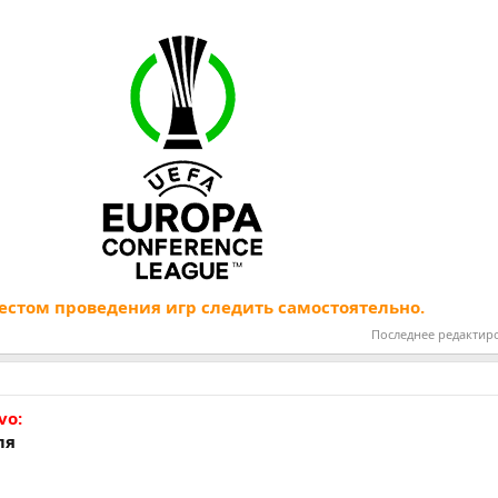
естом проведения игр следить самостоятельно.
Последнее редактир
vo:
ля