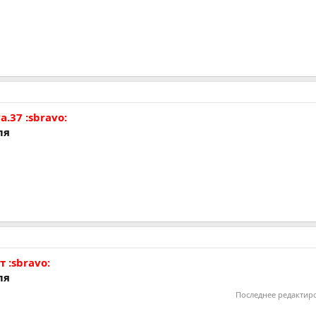
a.37 :sbravo:
ля
 :sbravo:
ля
Последнее редактир