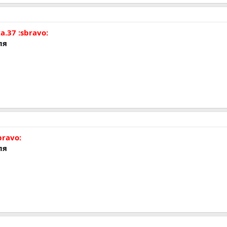
a.37 :sbravo:
ля
bravo:
ля