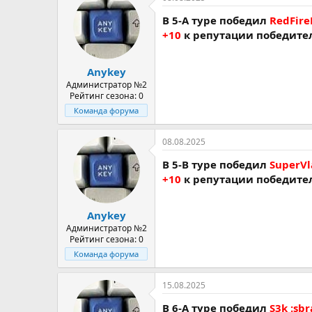
В 5-A туре победил
RedFire
+10
к репутации победите
Anykey
Администратор №2
Рейтинг сезона: 0
Команда форума
08.08.2025
В 5-В туре победил
SuperVl
+10
к репутации победите
Anykey
Администратор №2
Рейтинг сезона: 0
Команда форума
15.08.2025
В 6-A туре победил
S3k :sbr