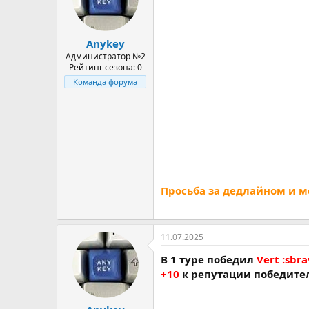
а
Anykey
Администратор №2
Рейтинг сезона: 0
Команда форума
Просьба за дедлайном и м
11.07.2025
В 1 туре победил
Vert :sbra
+10
к репутации победите