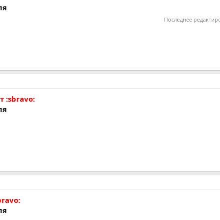
ля
Последнее редактир
 :sbravo:
ля
bravo:
ля