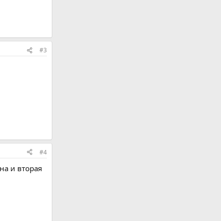
#3
#4
она и вторая