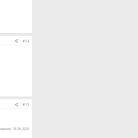
#14
#15
ование:
18.09.2025