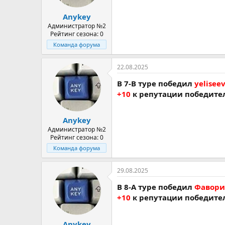
Anykey
Администратор №2
Рейтинг сезона: 0
Команда форума
22.08.2025
В 7-В туре победил
yeliseev
+10
к репутации победите
Anykey
Администратор №2
Рейтинг сезона: 0
Команда форума
29.08.2025
В 8-A туре победил
Фаворит
+10
к репутации победите
Anykey