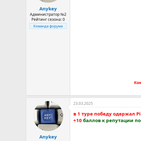
а
Anykey
Администратор №2
Рейтинг сезона: 0
Команда форума
Кон
23.03.2025
в 1 туре победу одержал Pit
+10
баллов к репутации п
Anykey