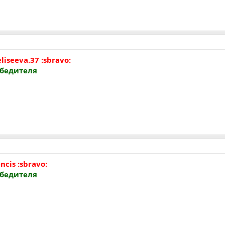
iseeva.37 :sbravo:
обедителя
cis :sbravo:
обедителя