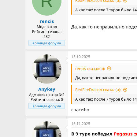
R
RedFireDracon сказал(а):
А как так: после 7 туров было 14
rencis
Да, как то неправильно подс
Модератор
Рейтинг сезона:
582
Команда форума
15.10.2025
rencis сказал(а):
Да, как то неправильно подсчи
Anykey
RedFireDracon сказал(а):
Администратор №2
А как так: после 7 туров было 14
Рейтинг сезона: 0
Команда форума
спасибо
16.11.2025
В 9 туре победил
Pegasus :