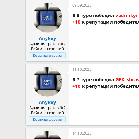
09.09.2025
В 6 туре победил
vadimkyr 
+10
к репутации победите
Anykey
Администратор №2
Рейтинг сезона: 0
Команда форума
11.10.2025
В 7 туре победил
GEK :sbra
+10
к репутации победите
Anykey
Администратор №2
Рейтинг сезона: 0
Команда форума
14.10.2025