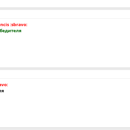
cis :sbravo:
обедителя
avo:
ля