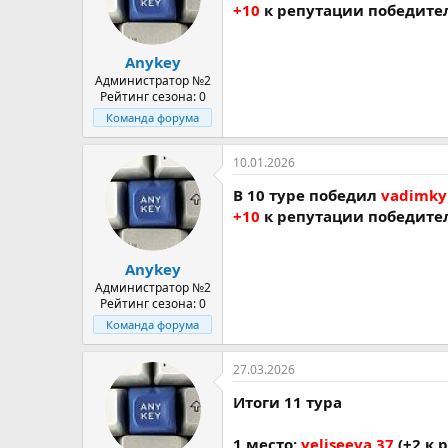
+10
к репутации победите
Anykey
Администратор №2
Рейтинг сезона: 0
Команда форума
10.01.2026
В 10 туре победил
vadimkyr
+10
к репутации победите
Anykey
Администратор №2
Рейтинг сезона: 0
Команда форума
27.03.2026
Итоги 11 тура
1 место:
yeliseeva.37
(+2 к 