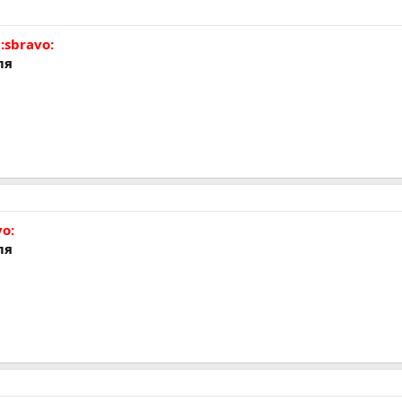
:sbravo:
ля
vo:
ля