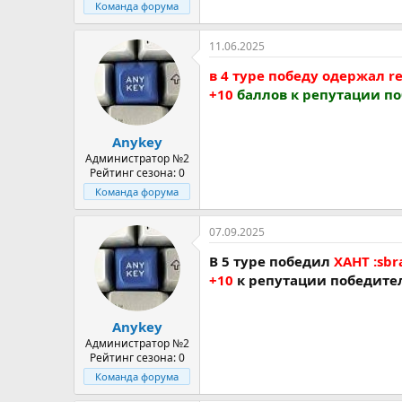
Команда форума
11.06.2025
в 4 туре победу одержал ren
+10
баллов к репутации п
Anykey
Администратор №2
Рейтинг сезона: 0
Команда форума
07.09.2025
В 5 туре победил
ХАНТ :sbr
+10
к репутации победите
Anykey
Администратор №2
Рейтинг сезона: 0
Команда форума