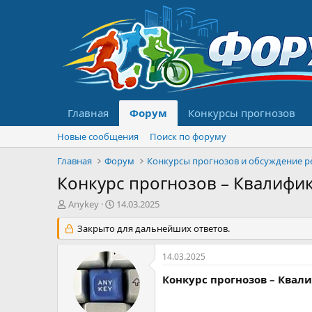
Главная
Форум
Конкурсы прогнозов
Новые сообщения
Поиск по форуму
Главная
Форум
Конкурс прогнозов – Квалифик
А
Д
Anykey
14.03.2025
в
а
т
Закрыто для дальнейших ответов.
т
о
а
р
н
14.03.2025
т
а
е
ч
Конкурс прогнозов – Квал
м
а
ы
л