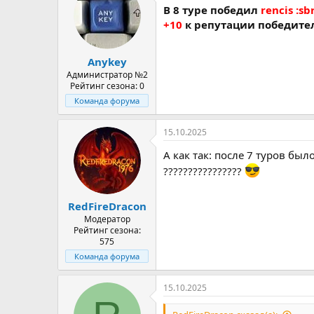
В 8 туре победил
rencis :sb
+10
к репутации победите
Anykey
Администратор №2
Рейтинг сезона: 0
Команда форума
15.10.2025
А как так: после 7 туров был
????????????????
RedFireDracon
Модератор
Рейтинг сезона:
575
Команда форума
15.10.2025