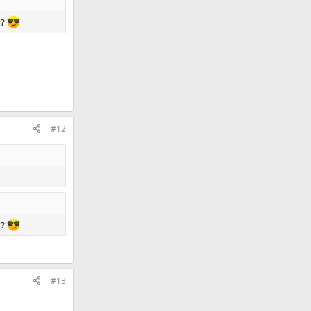
??
#12
??
#13