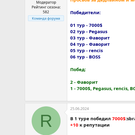
а
Модератор
Рейтинг сезона:
582
Победители:
Команда форума
01 тур - 7000$
02 тур - Pegasus
03 тур - Фаворит
04 тур - Фаворит
05 тур - rencis
06 тур - BOSS
Побед:
2 - Фаворит
1 - 7000$, Pegasus, rencis, B
25.06.2024
R
В 1 туре победил
7000$
:sbr
+10
к репутации