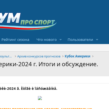
Рейтинг сезона
Что нового
Пользователи
Конкурсы прогнозов и обсуждение результатов
Архив конкурсов прогнозов
Кубок Америки
рики-2024 г. Итоги и обсуждение.
ðèêè-2024 ã. Èòîãè è îáñóæäåíèå.
естом проведения игр следить самостоятельно.