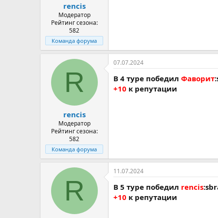
rencis
Модератор
Рейтинг сезона:
582
Команда форума
07.07.2024
R
В 4 туре победил
Фаворит
+10
к репутации
rencis
Модератор
Рейтинг сезона:
582
Команда форума
11.07.2024
R
В 5 туре победил
rencis
:sbr
+10
к репутации