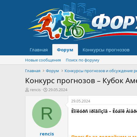
Главная
Форум
Конкурсы прогнозов
Новые сообщения
Поиск по форуму
Главная
Форум
Конкурс прогнозов – Кубок Аме
А
Д
rencis
29.05.2024
в
а
т
т
29.05.2024
о
а
R
Êîíêóðñ ïðîãíîçîâ – Êóáîê Àìå
р
н
т
а
е
ч
м
а
rencis
ы
л
Просьба за дедлайном и м