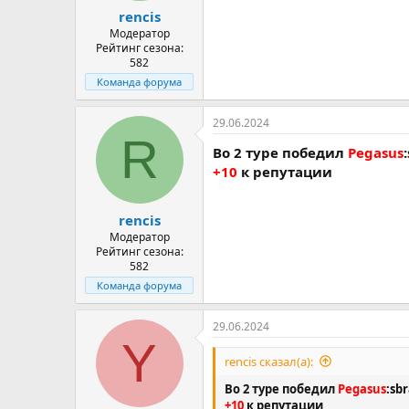
rencis
Модератор
Рейтинг сезона:
582
Команда форума
29.06.2024
R
Во 2 туре победил
Pegasus
+10
к репутации
rencis
Модератор
Рейтинг сезона:
582
Команда форума
29.06.2024
Y
rencis сказал(а):
Во 2 туре победил
Pegasus
:sb
+10
к репутации