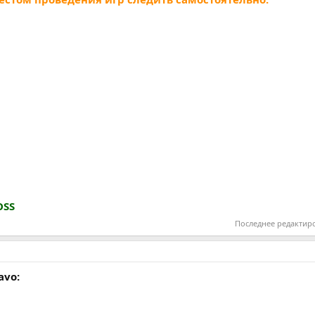
OSS
Последнее редактир
avo: