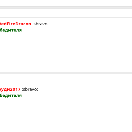
RedFireDracon
:sbravo:
обедителя
Ауди2017
:sbravo:
обедителя