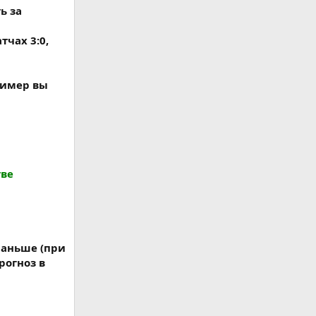
ь за
тчах 3:0,
ример вы
тве
раньше (при
рогноз в