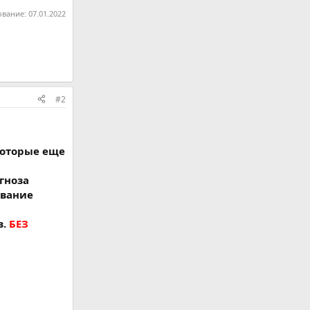
ование:
07.01.2022
#2
 которые еще
гноза
ование
в.
БЕЗ