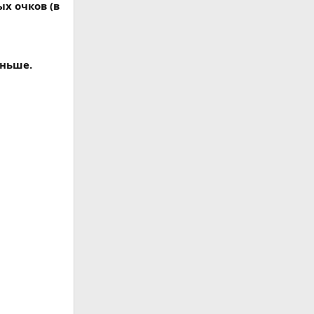
х очков (в
аньше.