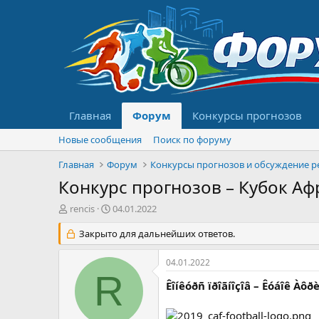
Главная
Форум
Конкурсы прогнозов
Новые сообщения
Поиск по форуму
Главная
Форум
Конкурс прогнозов – Кубок Аф
А
Д
rencis
04.01.2022
в
а
т
Закрыто для дальнейших ответов.
т
о
а
р
н
04.01.2022
т
а
R
е
ч
Êîíêóðñ ïðîãíîçîâ – Êóáîê Àô
м
а
ы
л