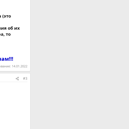
 (это
ия об их
а, то
ам!!!
ование:
14.01.2022
#3