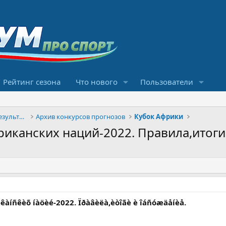
Рейтинг сезона
Что нового
Пользователи
Конкурсы прогнозов и обсуждение результатов
Архив конкурсов прогнозов
Кубок Африки
риканских наций-2022. Правила,итоги
ðèêàíñêèõ íàöèé-2022. Ïðàâèëà,èòîãè è îáñóæäåíèå.