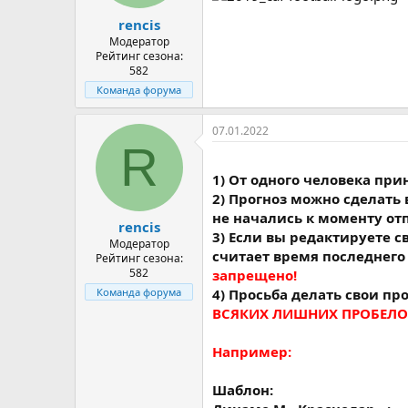
а
rencis
Модератор
Рейтинг сезона:
582
Команда форума
07.01.2022
R
1) От одного человека при
2) Прогноз можно сделать 
не начались к моменту от
rencis
3) Если вы редактируете с
Модератор
считает время последнего
Рейтинг сезона:
582
запрещено!
4) Просьба делать свои пр
Команда форума
ВСЯКИХ ЛИШНИХ ПРОБЕЛОВ
Например:
Шаблон: