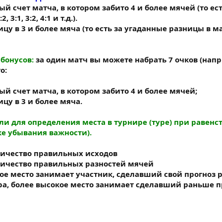
й счет матча, в котором забито 4 и более мячей (то ест
3:1, 3:2, 4:1 и т.д.).
цу в 3 и более мяча (то есть за угаданные разницы в ма
бонусов:
за один матч вы можете набрать 7 очков (нап
о:
ый счет матча, в котором забито 4 и более мячей;
ицу в 3 и более мяча.
и для определения места в турнире (туре) при равенс
ке убывания важности).
личество правильных исходов
личество правильных разностей мячей
рвое место занимает участник, сделавший свой прогноз 
ура, более высокое место занимает сделавший раньше п