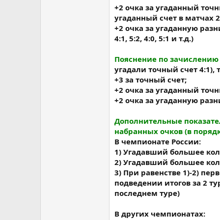
+2 очка за угаданный точны
угаданный счет в матчах 2:2, 
+2 очка за угаданную разни
4:1, 5:2, 4:0, 5:1 и т.д.)
Пояснение по зачислению 
угадали точный счет 4:1), т
+3 за точный счет;
+2 очка за угаданный точн
+2 очка за угаданную разн
Дополнительные показател
набранных очков (в поряд
В чемпионате России:
1) Угадавший большее ко
2) Угадавший большее ко
3) При равенстве 1)-2) пе
подведении итогов за 2 т
последнем туре)
В других чемпионатах: