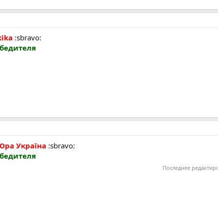
kika
:sbravo:
обедителя
Юра Україна
:sbravo:
обедителя
Последнее редактир