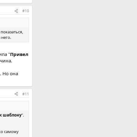
#10
показаться,
 него.
ипа "
Привел
ичина.
. Но она
#11
к шаблону
".
ько самому