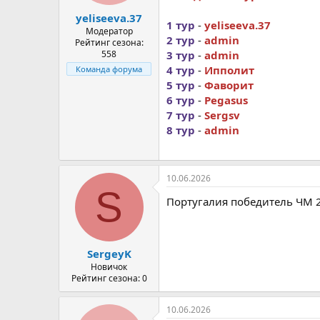
а
yeliseeva.37
1 тур
-
yeliseeva.37
Модератор
2 тур
-
admin
Рейтинг сезона:
558
3 тур
-
admin
4 тур
-
Ипполит
Команда форума
5 тур
-
Фаворит
6 тур
-
Pegasus
7 тур
-
Sergsv
8 тур
-
admin
10.06.2026
S
Португалия победитель ЧМ 
SergeyK
Новичок
Рейтинг сезона: 0
10.06.2026