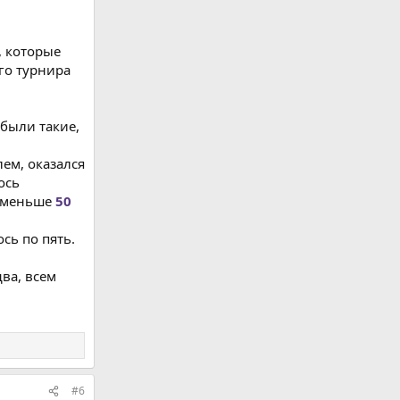
, которые
его турнира
 были такие,
лем, оказался
ось
 меньше
50
сь по пять.
два, всем
#6