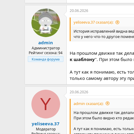
20.06.2026
yeliseeva.37 сказал(а):
История исправлений видна ве
что у него что-то другое помен
admin
Администратор
На прошлом движке так дела
Рейтинг сезона: 94
к шаблону
". При этом было
Команда форума
А тут как я понимаю, есть т
только самому автору эту пр
20.06.2026
Y
admin сказал(а):
На прошлом движке так делали.
При этом было видно кто редак
yeliseeva.37
А тут как я понимаю, есть толь
Модератор
автору эту причину в личку отпр
Рейтинг сезона: