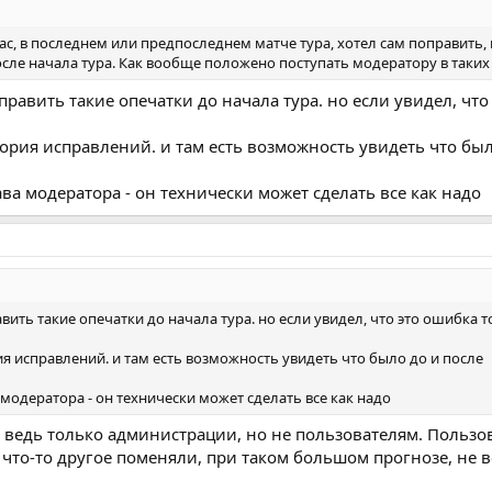
егас, в последнем или предпоследнем матче тура, хотел сам поправить,
сле начала тура. Как вообще положено поступать модератору в таких
равить такие опечатки до начала тура. но если увидел, что
ория исправлений. и там есть возможность увидеть что был
ва модератора - он технически может сделать все как надо
ить такие опечатки до начала тура. но если увидел, что это ошибка т
ия исправлений. и там есть возможность увидеть что было до и после
модератора - он технически может сделать все как надо
 ведь только администрации, но не пользователям. Пользо
о что-то другое поменяли, при таком большом прогнозе, не 