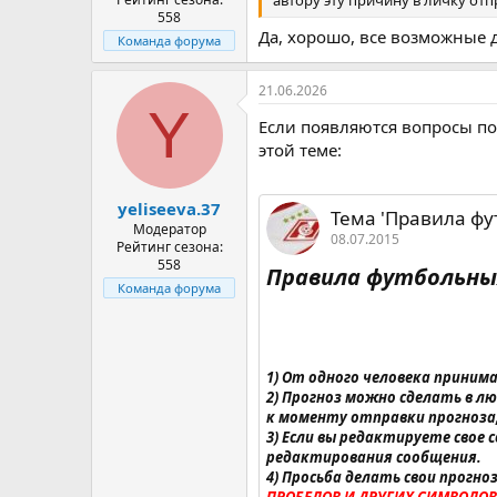
558
Да, хорошо, все возможные 
Команда форума
21.06.2026
Y
Если появляются вопросы по
этой теме:
yeliseeva.37
Тема 'Правила фу
Модератор
08.07.2015
Рейтинг сезона:
558
Правила футбольных
Команда форума
1) От одного человека принима
2) Прогноз можно сделать в л
к моменту отправки прогноза
3) Если вы редактируете свое
редактирования сообщения.
4) Просьба делать свои прогно
ПРОБЕЛОВ И ДРУГИХ СИМВОЛОВ!