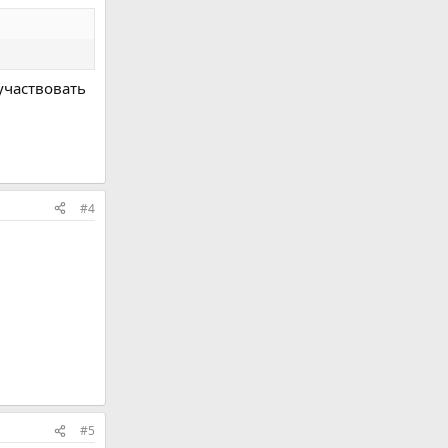
оучаствовать
#4
#5