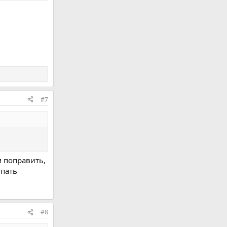
#7
м поправить,
упать
#8