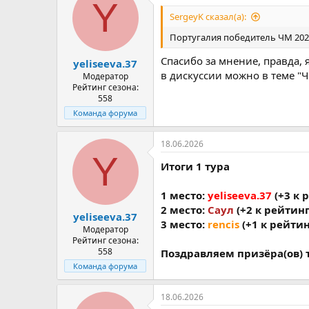
Y
SergeyK сказал(а):
Португалия победитель ЧМ 202
Спасибо за мнение, правда, я
yeliseeva.37
в дискуссии можно в теме "Ч
Модератор
Рейтинг сезона:
558
Команда форума
18.06.2026
Y
Итоги 1 тура
1 место:
yeliseeva.37
(+3 к 
2 место:
Саул
(+2 к рейтинг
yeliseeva.37
3 место:
rencis
(+1 к рейтин
Модератор
Рейтинг сезона:
558
Поздравляем призёра(ов) 
Команда форума
18.06.2026