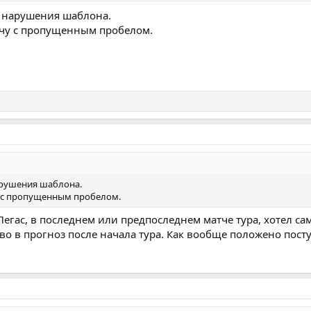
в нарушения шаблона.
тчу с пропущенным пробелом.
арушения шаблона.
у с пропущенным пробелом.
у Пегас, в последнем или предпоследнем матче тура, хотел са
во в прогноз после начала тура. Как вообще положено пост