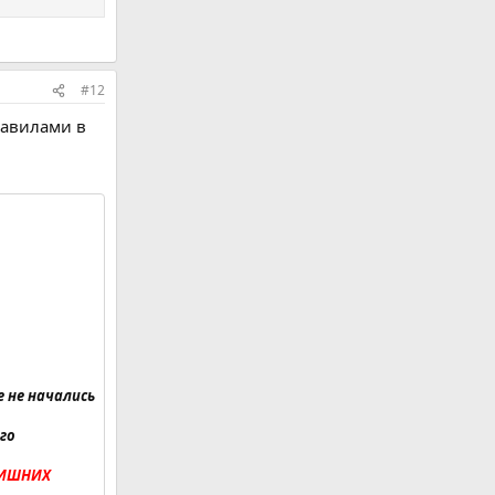
#12
равилами в
 не начались
го
ЛИШНИХ