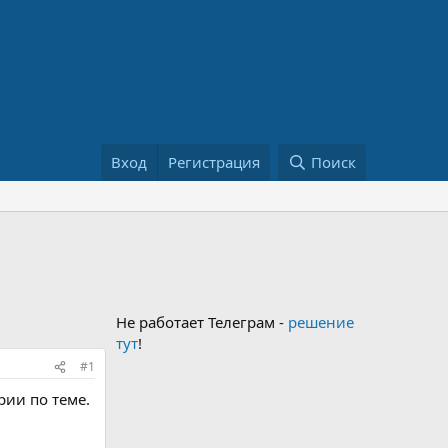
Вход
Регистрация
Поиск
Не работает Телеграм -
решение
тут
!
#1
рии по теме.