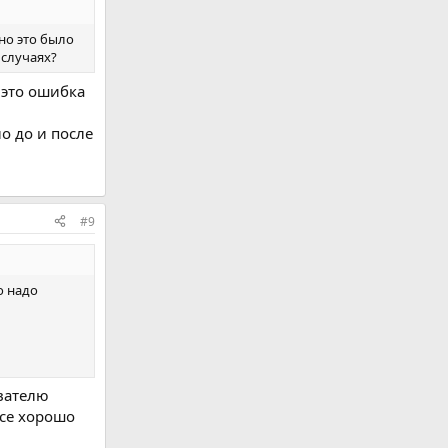
 но это было
 случаях?
 это ошибка
о до и после
#9
о надо
вателю
все хорошо