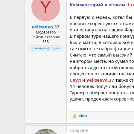
Y
Комментарий к итогам
1-г
В первую очередь, хотел бы
впервые соревнуются с нами,
yeliseeva.37
они останутся на нашем Фор
Модератор
В первом туре нашего конку
Рейтинг сезона:
558
Были матчи, в которых все 
где никто не набрал(ничьи 
Команда форума
Считаю, что самый высокий 
на втором месте, но сумел 
добраться до это этой планк
процентов от количества ма
Саул
и
yeliseeva.37
также ст
14
человек получили бонус
Турнир набирает обороты, п
удачи, продолжаем соревнов
admin
Р
е
а
20.06.2026
к