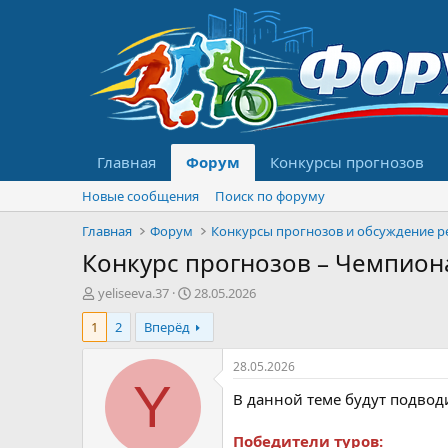
Главная
Форум
Конкурсы прогнозов
Новые сообщения
Поиск по форуму
Главная
Форум
Конкурс прогнозов – Чемпиона
А
Д
yeliseeva.37
28.05.2026
в
а
1
2
Вперёд
т
т
о
а
р
н
28.05.2026
т
а
Y
В данной теме будут подвод
е
ч
м
а
ы
л
Победители туров: