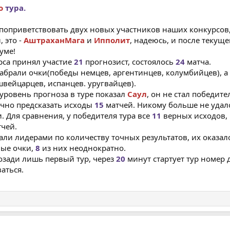
о
тура.
 поприветствовать двух новых участников наших конкурсов
 это -
АштраханМага
и
Ипполит
, надеюсь, и после текущ
уме!
рса принял участие
21
прогнозист, состоялось
24
матча.
набрали очки(победы немцев, аргентинцев, колумбийцев), а
швейцарцев, испанцев. уругвайцев).
уровень прогноза в туре показал
Саул
, он не стал победите
точно предсказать исходы
15
матчей. Никому больше не удал
и. Для сравнения, у победителя тура все
11
верных исходов,
тчей.
али лидерами по количеству точных результатов, их оказало
ные очки,
8
из них неоднократно.
озади лишь первый тур, через
20
минут стартует тур номер 
аться.