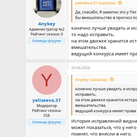
yeliseeva.37 сказал(а):
Да, спасибо. Я заметил это у П
бы вмешательство в прогноз по
Anykey
конечно лучше увидеть и исп
Администратор №2
то надо исправить.
Рейтинг сезона: 0
на этом движке хранится ист
Команда форума
вмешательства.
ведущий конкурса имеет пра
20.06.2026
Y
Anykey сказал(а):
конечно лучше увидеть и исправ
исправить.
на этом движке хранится истор
yeliseeva.37
вмешательства.
Модератор
ведущий конкурса имеет права 
Рейтинг сезона:
558
История исправлений видна
Команда форума
может показаться, что у нег
помнят, что внесли в него.