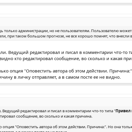
дь только администрации, но не пользователям. Пользователю может 
яли, при таком большом прогнозе, не все хорошо помнят, что внесли в
ли. Ведущий редактировал и писал в комментарии что-то т
 видно кто редактировал сообщение, во сколько и какая пр
олько опция "Оповестить автора об этом действии. Причина:"
ичину в личку отправляет, а в самом посте ее не видно.
 Ведущий редактировал и писал в комментарии что-то типа "
Привел 
тировал сообщение, во сколько и какая причина.
ко опция "Оповестить автора об этом действии. Причина:". Но она тол
авляет, а в самом посте ее не видно.