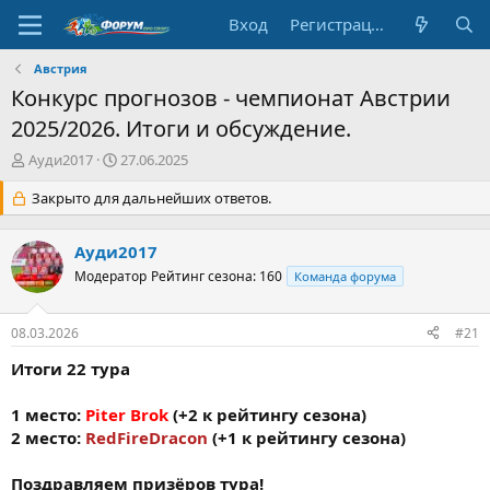
Вход
Регистрация
Австрия
Конкурс прогнозов - чемпионат Австрии
2025/2026. Итоги и обсуждение.
А
Д
Ауди2017
27.06.2025
в
а
т
Закрыто для дальнейших ответов.
т
о
а
р
н
Ауди2017
т
а
е
Модератор
ч
Рейтинг сезона: 160
Команда форума
м
а
ы
л
08.03.2026
#21
а
Итоги 22 тура
1 место:
Piter Brok
(+2 к рейтингу сезона)
2 место:
RedFireDracon
(+1 к рейтингу сезона)
Поздравляем призёров тура!