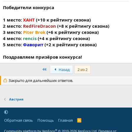
Победители конкурса
1 место:
ХАНТ
(+10 к рейтингу сезона)
2 место:
RedFireDracon
(+8 к рейтингу сезона)
3 место:
Piter Brok
(+6 к рейтингу сезона)
4 место:
rencis
(+4 к рейтингу сезона)
5 место:
Фаворит
(+2 к рейтингу сезона)
Поздравляем призёров конкурса!
Первый
Назад
2 из 2
Закрыто для дальнейших ответов.
Австрия
Обратная связь
Помощь
Главная
R
S
S
®
Community platform by XenForo
© 2010-2026 XenForo Ltd.
Перевод от