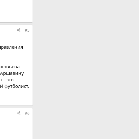
#5
правления
оловьева
о Аршавину
 - это
й футболист.
#6