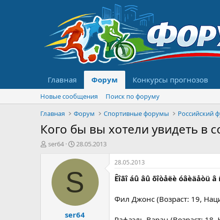
Главная
Форум
Конкурсы прогнозов
Новые сообщения
Поиск по форуму
Главная
Форум
Спортивные форумы
Российский 
Кого бы вы хотели увидеть в с
А
Д
ser64
28.05.2013
в
а
т
т
28.05.2013
о
а
S
Êîãî áû âû õîòåëè óâèäåòü â
р
н
т
а
е
ч
Фил Джонс (Возраст: 19, Нац
м
а
ser64
ы
л
Рафаэль Варан (Возраст: 18,