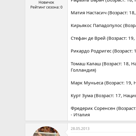
а
Новичок
Рейтинг сезона: 0
Матия Настасич (Возраст: 18
Кирьякос Пападопулос (Возра
Стефан де Врей (Возраст: 19
Рикардо Родригес (Возраст: 
Томаш Калаш (Возраст: 18, На
Голландия)
Марк Муньеса (Возраст: 19, 
Курт Зума (Возраст: 17, Нацио
Фредерик Соренсен (Возраст:
- Италия
28.05.2013