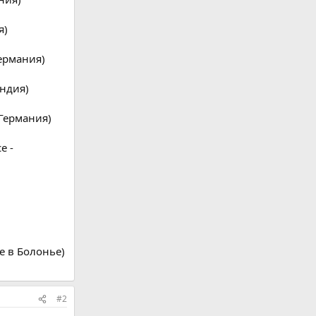
я)
Германия)
андия)
 Германия)
е -
е в Болонье)
#2