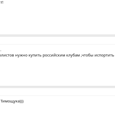
т!
.
олистов нужно купить российским клубам ,чтобы испортить
 Тимощука)))