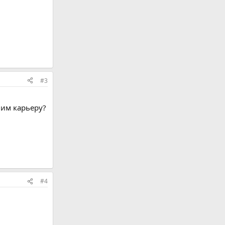
#3
 им карьеру?
#4