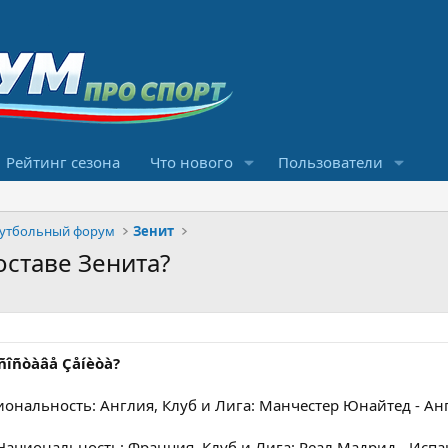
Рейтинг сезона
Что нового
Пользователи
футбольный форум
Зенит
оставе Зенита?
 ñîñòàâå Çåíèòà?
иональность: Англия, Клуб и Лига: Манчестер Юнайтед - Ан
 Национальность: Франция, Клуб и Лига: Реал Мадрид - Испа