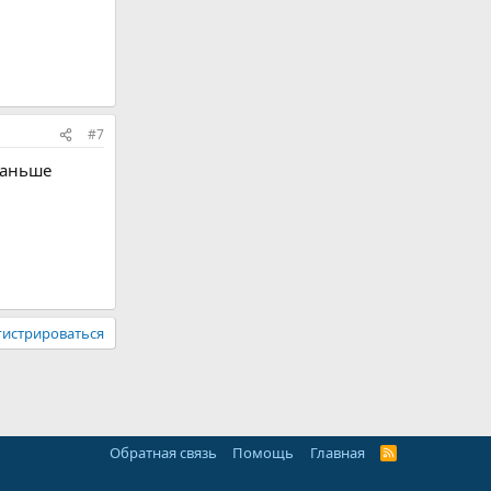
#7
раньше
гистрироваться
Обратная связь
Помощь
Главная
R
S
S