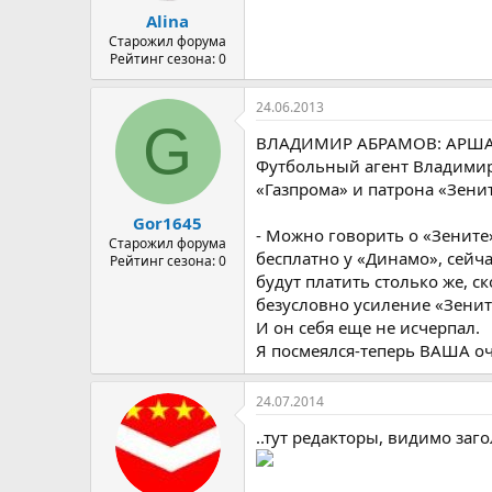
Alina
Старожил форума
Рейтинг сезона: 0
24.06.2013
G
ВЛАДИМИР АБРАМОВ: АРШАВ
Футбольный агент Владимир
«Газпрома» и патрона «Зен
Gor1645
- Можно говорить о «Зените
Старожил форума
бесплатно у «Динамо», сейч
Рейтинг сезона: 0
будут платить столько же, с
безусловно усиление «Зенит
И он себя еще не исчерпал.
Я посмеялся-теперь ВАША оч
24.07.2014
..тут редакторы, видимо заго