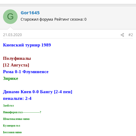
Gor1645
G
Старожил форума
Рейтинг сезона: 0
21.03.2020
#2
Киевский турнир 1989
Полуфиналы
[12 Августа]
Рома 0-1 Флуминенсе
Знрике
Динамо Киев 0-0 Бангу [2-4 пен]
пенальти: 2-4
Заей гол
Никифоров гол-------------------?
Шматоваленко мимо
Кузнецов гол
Бессонов мимо