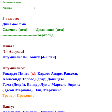
Литовченко мимо
Рац мимо ----------------------------?
3 е место:
Динамо-Рома
Саленко (пен)-------Джанинни (пен)
----------------------------Бертольд
Финал
[14 Августа]
Флуминенс 0-0 Бангу [4-2 пен]
Флуминенсе:
Рикардо Пинто
(к)
; Карлос Андре, Ранхель
Александр Торрес,Эдгар; Доницете
Гама (Дедей), Вандер Луис; Марсело Энрике
(Эдсон Мариано), Эли, Маркиньо.
Тренер: Прокопио.
Бангу: