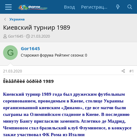
Вход
Регистрация
Украина
Киевский турнир 1989
А
Д
Gor1645
21.03.2020
в
а
т
т
Gor1645
G
о
а
Старожил форума
Рейтинг сезона: 0
р
н
т
а
е
ч
21.03.2020
#1
м
а
ы
л
Êèåâñêèé òóðíèð 1989
а
Киевский турнир 1989 года был дружеским футбольным
соревнованием, проводимым в Киеве, столице Украины
организованной киевским «Динамо», где все матчи были
сыграны на Олимпийском стадионе в Киеве. В последнюю
минуту Бангу пригласили заменить Атлетико де Мадрид,
Чемпионом стал бразильский клуб Флуминенсе, в конкурсе
также участвовал ФК Рома из Италии