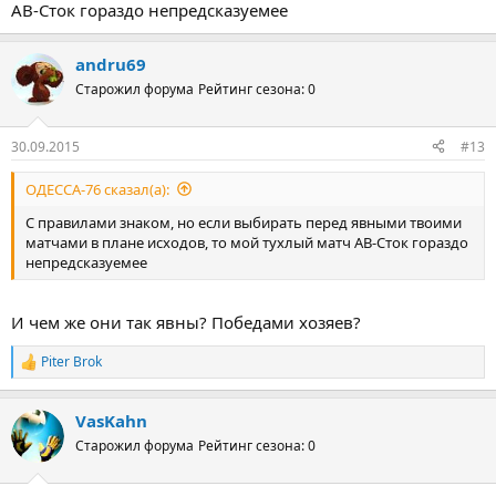
АВ-Сток гораздо непредсказуемее
andru69
Старожил форума
Рейтинг сезона: 0
30.09.2015
#13
ОДЕССА-76 сказал(а):
С правилами знаком, но если выбирать перед явными твоими
матчами в плане исходов, то мой тухлый матч АВ-Сток гораздо
непредсказуемее
И чем же они так явны? Победами хозяев?
Piter Brok
Р
е
а
VasKahn
к
ц
Старожил форума
Рейтинг сезона: 0
и
и
: