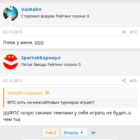
VasKahn
Старожил форума
Рейтинг сезона: 0
02.10.2015
#19
Пляж у меня. ))))))
SpartakБарнаул
Пятая Звезда
Рейтинг сезона: 0
02.10.2015
#20
VasKahn сказал(а):
ФПС хоть на межсайтовых турнирах играет?
))))ФПС скоро такими темпами у себя играть не будет..о
чем ты(
Последняя
1 из 2
Вперёд