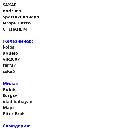
SAXAR
andru69
SpartakБарнаул
Игорь Нетто
СТЕПАНЫЧ
Железничар:
kolos
abuelo
vik2007
farfar
cska5
Милан
Rubik
Sergsv
vlad.babayan
Марс
Piter Brok
Сампдория: