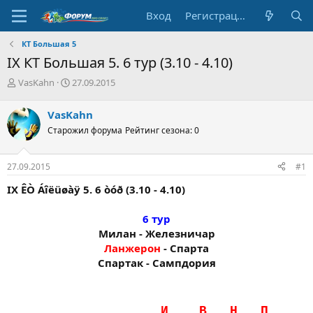
Вход
Регистрация
КТ Большая 5
IX КТ Большая 5. 6 тур (3.10 - 4.10)
А
Д
VasKahn
27.09.2015
в
а
т
т
VasKahn
о
а
Старожил форума
Рейтинг сезона: 0
р
н
т
а
е
ч
27.09.2015
#1
м
а
ы
л
IX ÊÒ Áîëüøàÿ 5. 6 òóð (3.10 - 4.10)
а
6 тур
Милан - Железничар
Ланжерон
- Спарта
Спартак - Сампдория​
……..........…..………..И…..…В…..Н…..П…...