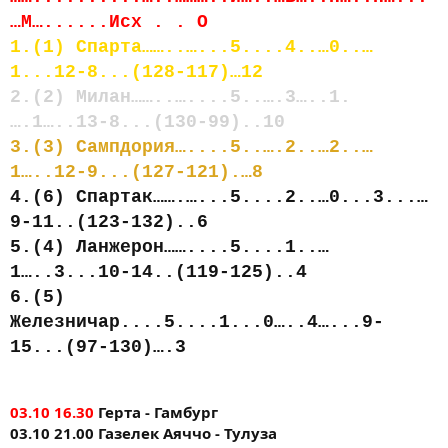
…М…......Исх . . О
1.(1) Спарта……..…...5....4..…0..…
1...12-8...(128-117)…12
2.(2) Милан……..…....5..….3…..1.
….1…..13-8...(130-99)..10
3.(3) Сампдория…....5..….2..…2..…
1…..12-9...(127-121).…8
4.(6) Спартак…….…...5....2..…0...3...…
9-11..(123-132)..6
5.(4) Ланжерон……....5....1..…
1…..3...10-14..(119-125)..4
6.(5)
Железничар....5....1...0…..4…...9-
15...(97-130)….3
03.10 16.30
Герта - Гамбург
03.10 21.00 Газелек Аяччо - Тулуза