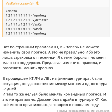
VasKahn сказал(а):
Спарта
1 2 1 1 1 1 1 1 1 1 - Горобец
1 2 1 2 1 1 1 2 1 1 - Vjazmitsch
1 х 1 1 1 х 1 2 1 1 - VasKahn
1 х 1 1 1 х 1 х 1 1 – Vasek
1 2 1 1 1 1 1 1 1 1 - Горобец
Вот по странным правилам КТ, вы теперь не можете
изменить свой прогноз. А это не правильно.Ибо это
лишь страховка от технички. Я с этим боролся, но меня
мало кто поддержал. Предлагал изменить правила, и
разрешить менять прогноз.
В прошедшем КТ ЛЧ и ЛЕ , на финише турнира , была
ситуация , когда расстояние между матчами одного тура
-7 дней.
И там то же нельзя было менять командный прогноз. И
это не правильно. Должен быть драйв в турнире КТ. Как
всё можно организовать,я говорил в прошлом году
Последнее редактирование:
02.10.2015