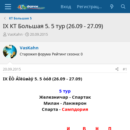
Вход
Регистрация
КТ Большая 5
IX КТ Большая 5. 5 тур (26.09 - 27.09)
А
Д
VasKahn
20.09.2015
в
а
т
т
VasKahn
о
а
Старожил форума
Рейтинг сезона: 0
р
н
т
а
е
ч
20.09.2015
#1
м
а
ы
л
IX ÊÒ Áîëüøàÿ 5. 5 òóð (26.09 - 27.09)
а
5 тур
Железничар - Спартак
Милан - Ланжерон
Спарта -
Сампдория
……..........…..………..И…..…В…..Н…..П…...