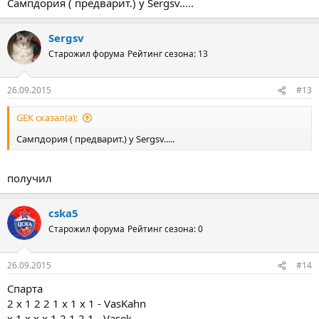
Сампдория ( предварит.) у Sergsv.....
Sergsv
Старожил форума
Рейтинг сезона: 13
26.09.2015
#13
GEK сказал(а):
Сампдория ( предварит.) у Sergsv.....
получил
cska5
Старожил форума
Рейтинг сезона: 0
26.09.2015
#14
Спарта
2 х 1 2 2 1 х 1 х 1 - VasKahn
х 1 х х х 1 2 1 2 1 - Vasek