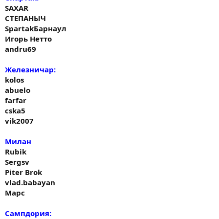
SAXAR
СТЕПАНЫЧ
SpartakБарнаул
Игорь Нетто
andru69
Железничар:
kolos
abuelo
farfar
cska5
vik2007
Милан
Rubik
Sergsv
Piter Brok
vlad.babayan
Марс
Сампдория: