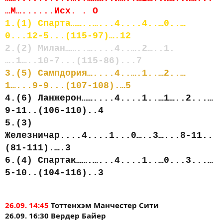
…М…......Исх. . О
1.(1) Спарта……..…...4....4..…0..…
0...12-5...(115-97)….12
2.(2) Милан……..…....4..….2…..1.
….1…..10-7...(115-86)...7
3.(5) Сампдория…....4..….1..…2..…
1…...9-9...(107-108).…5
4.(6) Ланжерон……....4....1..…1…..2...…
9-11..(106-110)..4
5.(3)
Железничар....4....1...0…..3…...8-11..
(81-111).….3
6.(4) Спартак…….…...4....1..…0...3...…
5-10..(104-116)..3
26.09. 14:45
Тоттенхэм Манчестер Сити
26.09. 16:30 Вердер Байер