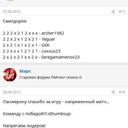
27.09.2015
#17
Сампдория
2 2 2 х 2 1 2 х х х - archer1982
2 2 х 2 х 1 2 х 2 1 - Yaguar
2 х 2 1 х 1 х 2 х 1 - GEK
2 2 х х х 1 2 1 2 1 - Lexxus23
2 х 2 х 2 1 х х 2 х - Seregamamenov23
Марс
Старожил форума
Рейтинг сезона: 0
28.09.2015
#18
Ланжерону спасибо за игру - напряженный матч...
Команду с победой!!!:sthumbsup:
Напрягаем лидеров!