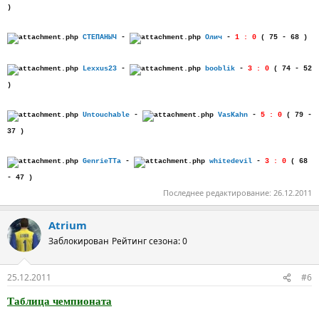
)
СТЕПАНЫЧ
-
Олич
-
1 : 0
( 75 - 68 )
Lexxus23
-
booblik
-
3 : 0
( 74 - 52
)
Untouchable
-
VasKahn
-
5 : 0
( 79 -
37 )
GenrieTTa
-
whitedevil
-
3 : 0
( 68
- 47 )
Последнее редактирование:
26.12.2011
Atrium
Заблокирован
Рейтинг сезона: 0
25.12.2011
#6
Таблица чемпионата