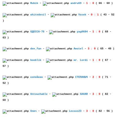
Rubik
-
andru69
-
1 : 0
( 66 - 60 )
whitedevil
-
Vasek
-
0 : 1
( 43 - 52
)
ОДЕССА-76
-
yag0684
-
1 : 0
( 68 -
63 )
den_fan
-
Amstel
-
3 : 0
( 65 - 40 )
booblik
-
mr. Lordi
-
1 : 0
( 67 -
57 )
копейкин
-
СТЕПАНЫЧ
-
2 : 0
( 71 -
52 )
Untouchable
-
SAXAR
-
3 : 0
( 82 -
60 )
Олич
-
Lexxus23
-
3 : 0
( 82 - 56 )