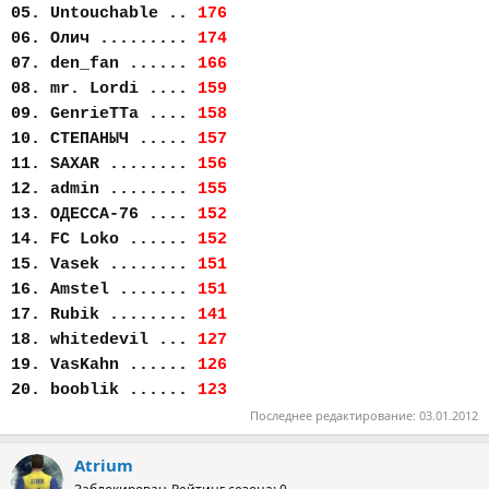
05. Untouchable ..
176
06. Олич .........
174
07. den_fan ......
166
08. mr. Lordi ....
159
09. GenrieTTa ....
158
10. СТЕПАНЫЧ .....
157
11. SAXAR ........
156
12. admin ........
155
13. ОДЕССА-76 ....
152
14. FC Loko ......
152
15. Vasek ........
151
16. Amstel .......
151
17. Rubik ........
141
18. whitedevil ...
127
19. VasKahn ......
126
20. booblik ......
123
Последнее редактирование:
03.01.2012
Atrium