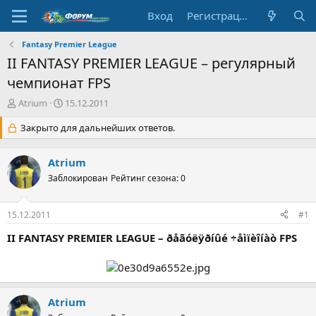
Вход
Регистрация
Fantasy Premier League
II FANTASY PREMIER LEAGUE – регулярный
чемпионат FPS
А
Д
Atrium
15.12.2011
в
а
т
Закрыто для дальнейших ответов.
т
о
а
р
н
Atrium
т
а
е
Заблокирован
ч
Рейтинг сезона: 0
м
а
ы
л
15.12.2011
#1
а
II FANTASY PREMIER LEAGUE – ðåãóëÿðíûé ÷åìïèîíàò FPS
Atrium