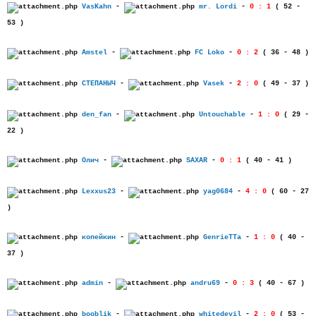
VasKahn
-
mr. Lordi
-
0 : 1
( 52 -
53 )
Amstel
-
FC Loko
-
0 : 2
( 36 - 48 )
СТЕПАНЫЧ
-
Vasek
-
2 : 0
( 49 - 37 )
den_fan
-
Untouchable
-
1 : 0
( 29 -
22 )
Олич
-
SAXAR
-
0 : 1
( 40 - 41 )
Lexxus23
-
yag0684
-
4 : 0
( 60 - 27
)
копейкин
-
GenrieTTa
-
1 : 0
( 40 -
37 )
admin
-
andru69
-
0 : 3
( 40 - 67 )
booblik
-
whitedevil
-
2 : 0
( 53 -