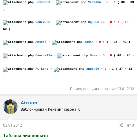
Lexxus23
-
VasKahn
-
0 : 1
( 30 - 39
)
копейкин
-
ОДЕССА-76
-
0 : 4
( 18 -
50 )
Amstel
-
admin
-
0 : 1
( 35 - 43 )
GenrieTTa
-
Олич
-
3 : 0
( 46 - 20 )
FC Loko
-
andru69
-
0 : 1
( 27 - 32
)
Последнее редактирование:
03.01.2012
Atrium
Заблокирован
Рейтинг сезона: 0
03.01.2012
#10
Таблица чемпионата