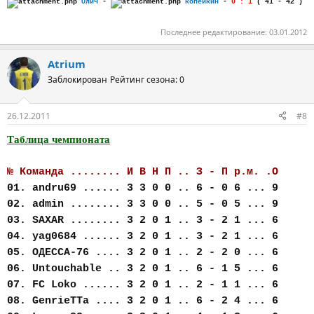
Олич
-
копейкин
-
0 : 1
( 41 - 42 )
Последнее редактирование:
03.01.2012
Atrium
Заблокирован
Рейтинг сезона: 0
26.12.2011
#8
Таблица чемпионата
№ Команда ........ И В Н П .. З - П р.м. .О
01. andru69 ...... 3 3 0 0 .. 6 - 0 6 ... 9
02. admin ........ 3 3 0 0 .. 5 - 0 5 ... 9
03. SAXAR ........ 3 2 0 1 .. 3 - 2 1 ... 6
04. yag0684 ...... 3 2 0 1 .. 3 - 2 1 ... 6
05. ОДЕССА-76 .... 3 2 0 1 .. 2 - 2 0 ... 6
06. Untouchable .. 3 2 0 1 .. 6 - 1 5 ... 6
07. FC Loko ...... 3 2 0 1 .. 2 - 1 1 ... 6
08. GenrieTTa .... 3 2 0 1 .. 6 - 2 4 ... 6