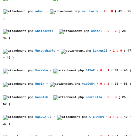
admin
-
mr. Lordi
-
2 : 0
( 41 - 25
)
whitedevil
-
Amstel
-
0 : 2
( 28 -
41 )
Untouchable
-
Lexxus23
-
1 : 0
( 47
- 45 )
VasKahn
-
SAXAR
-
0 : 1
( 37 - 45 )
Rubik
-
yag0684
-
0 : 2
( 39 - 58 )
booblik
-
GenrieTTa
-
0 : 3
( 25 -
52 )
ОДЕССА-76
-
СТЕПАНЫЧ
-
1 : 0
( 40 -
37 )