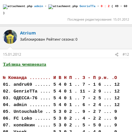
admin
-
GenrieTTa
-
0 : 2
( 49 - 60
)
Последнее редактирование:
15.01.2012
Atrium
Заблокирован
Рейтинг сезона: 0
15.01.2012
#12
Таблица чемпионата
№ Команда ........ И В Н П .. З - П р.м. .О
01. andru69 ...... 5 4 0 1 .. 7 - 1 6 ... 12
02. GenrieTTa .... 5 4 0 1 . 11 - 2 9 ... 12
03. ОДЕССА-76 .... 5 4 0 1 .. 7 - 2 5 ... 12
04. admin ........ 5 4 0 1 .. 6 - 2 4 ... 12
05. Untouchable .. 5 3 0 2 .. 9 - 2 7 ... 9
06. FC Loko ...... 5 3 0 2 .. 4 - 2 2 ... 9
07. копейкин ..... 5 3 0 2 .. 5 - 5 0 ... 9