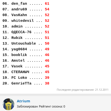
06. den_fan ......
61
07. andru69 ......
54
08. VasKahn ......
52
09. whitedevil ...
52
10. admin ........
52
11. ОДЕССА-76 ....
51
12. Rubik ........
51
13. Untouchable ..
50
14. yag0684 ......
49
15. booblik ......
46
16. Amstel .......
46
17. Vasek ........
45
18. СТЕПАНЫЧ .....
45
19. FC Loko ......
39
20. GenrieTTa ....
38
Последнее редактирование:
21.12.2011
Atrium
Заблокирован
Рейтинг сезона: 0