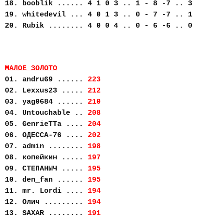
18. booblik ...... 4 1 0 3 .. 1 - 8 -7 .. 3
19. whitedevil ... 4 0 1 3 .. 0 - 7 -7 .. 1
20. Rubik ........ 4 0 0 4 .. 0 - 6 -6 .. 0
МАЛОЕ ЗОЛОТО
01. andru69 ......
223
02. Lexxus23 .....
212
03. yag0684 ......
210
04. Untouchable ..
208
05. GenrieTTa ....
204
06. ОДЕССА-76 ....
202
07. admin ........
198
08. копейкин .....
197
09. СТЕПАНЫЧ .....
195
10. den_fan ......
195
11. mr. Lordi ....
194
12. Олич .........
194
13. SAXAR ........
191