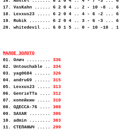
16. Amstel ....... 6 2 0 4 .. 4 - 7 -3 ... 6
17. VasKahn ...... 6 2 0 4 .. 2 - 10 -8 .. 6
18. Lexxus23 ..... 6 2 0 4 .. 4 - 6 -2 ... 6
19. Rubik ........ 6 2 0 4 .. 3 - 6 -3 ... 6
20. whitedevil ... 6 0 1 5 .. 0 - 10 -10 . 1
МАЛОЕ ЗОЛОТО
01. Олич .........
336
02. Untouchable ..
334
03. yag0684 ......
326
04. andru69 ......
315
05. Lexxus23 .....
313
06. GenrieTTa ....
312
07. копейкин .....
310
08. ОДЕССА-76 ....
308
09. SAXAR ........
306
10. admin ........
303
11. СТЕПАНЫЧ .....
299