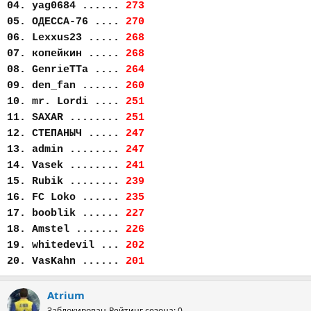
04. yag0684 ......
273
05. ОДЕССА-76 ....
270
06. Lexxus23 .....
268
07. копейкин .....
268
08. GenrieTTa ....
264
09. den_fan ......
260
10. mr. Lordi ....
251
11. SAXAR ........
251
12. СТЕПАНЫЧ .....
247
13. admin ........
247
14. Vasek ........
241
15. Rubik ........
239
16. FC Loko ......
235
17. booblik ......
227
18. Amstel .......
226
19. whitedevil ...
202
20. VasKahn ......
201
Atrium
Заблокирован
Рейтинг сезона: 0