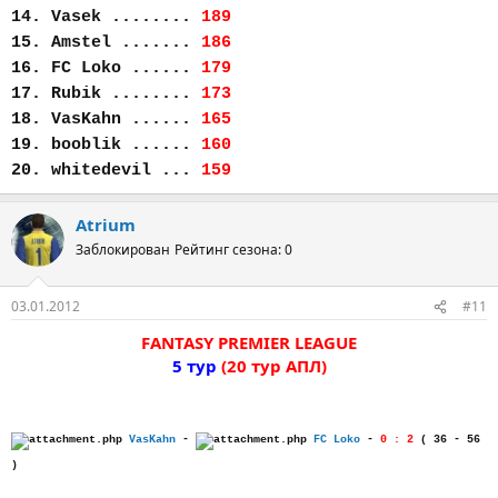
14. Vasek ........
189
15. Amstel .......
186
16. FC Loko ......
179
17. Rubik ........
173
18. VasKahn ......
165
19. booblik ......
160
20. whitedevil ...
159
Atrium
Заблокирован
Рейтинг сезона: 0
03.01.2012
#11
FANTASY PREMIER LEAGUE
5 тур
(20 тур АПЛ)
VasKahn
-
FC Loko
-
0 : 2
( 36 - 56
)