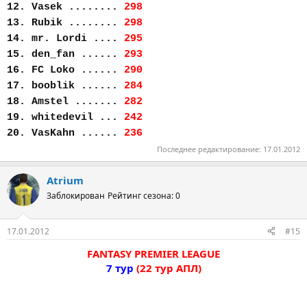
12. Vasek ........
298
13. Rubik ........
298
14. mr. Lordi ....
295
15. den_fan ......
293
16. FC Loko ......
290
17. booblik ......
284
18. Amstel .......
282
19. whitedevil ...
242
20. VasKahn ......
236
Последнее редактирование:
17.01.2012
Atrium
Заблокирован
Рейтинг сезона: 0
17.01.2012
#15
FANTASY PREMIER LEAGUE
7 тур
(22 тур АПЛ)