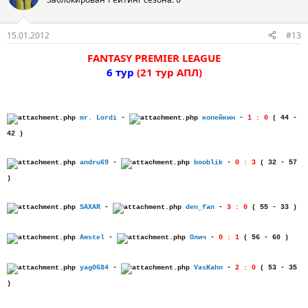
15.01.2012
#13
FANTASY PREMIER LEAGUE
6 тур
(21 тур АПЛ)
mr. Lordi
-
копейкин
-
1 : 0
( 44 -
42 )
andru69
-
booblik
-
0 : 3
( 32 - 57
)
SAXAR
-
den_fan
-
3 : 0
( 55 - 33 )
Amstel
-
Олич
-
0 : 1
( 56 - 60 )
yag0684
-
VasKahn
-
2 : 0
( 53 - 35
)