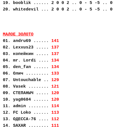
19. booblik ...... 2 0 0 2 .. 0 - 5 -5 .. 0
20. whitedevil ... 2 0 0 2 .. 0 - 5 -5 .. 0
МАЛОЕ ЗОЛОТО
01. andru69 ......
141
02. Lexxus23 .....
137
03. копейкин .....
137
04. mr. Lordi ....
134
05. den_fan ......
134
06. Олич .........
133
07. Untouchable ..
129
08. Vasek ........
121
09. СТЕПАНЫЧ .....
120
10. yag0684 ......
120
11. admin ........
114
12. FC Loko ......
113
13. ОДЕССА-76 ....
112
14. SAXAR ........
111