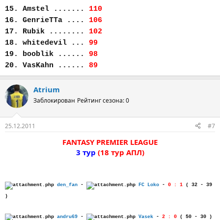
15. Amstel .......
110
16. GenrieTTa ....
106
17. Rubik ........
102
18. whitedevil ...
99
19. booblik ......
98
20. VasKahn ......
89
Atrium
Заблокирован
Рейтинг сезона: 0
25.12.2011
#7
FANTASY PREMIER LEAGUE
3 тур
(18 тур АПЛ)
den_fan
-
FC Loko
-
0 : 1
( 32 - 39
)
andru69
-
Vasek
-
2 : 0
( 50 - 30 )