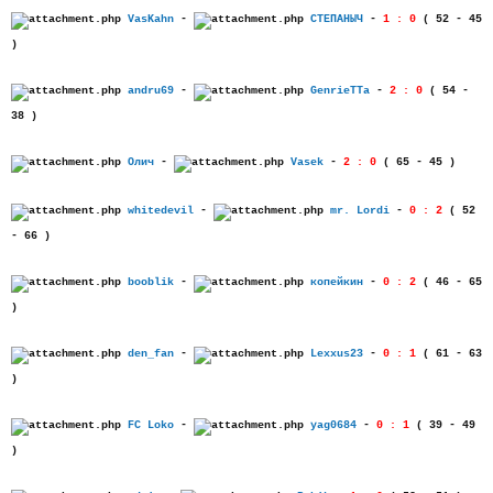
VasKahn
-
СТЕПАНЫЧ
-
1 : 0
( 52 - 45
)
andru69
-
GenrieTTa
-
2 : 0
( 54 -
38 )
Олич
-
Vasek
-
2 : 0
( 65 - 45 )
whitedevil
-
mr. Lordi
-
0 : 2
( 52
- 66 )
booblik
-
копейкин
-
0 : 2
( 46 - 65
)
den_fan
-
Lexxus23
-
0 : 1
( 61 - 63
)
FC Loko
-
yag0684
-
0 : 1
( 39 - 49
)