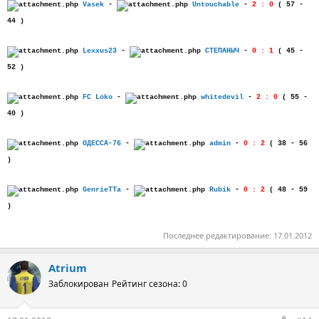
Vasek
-
Untouchable
-
2 : 0
( 57 -
44 )
Lexxus23
-
СТЕПАНЫЧ
-
0 : 1
( 45 -
52 )
FC Loko
-
whitedevil
-
2 : 0
( 55 -
40 )
ОДЕССА-76
-
admin
-
0 : 2
( 38 - 56
)
GenrieTTa
-
Rubik
-
0 : 2
( 48 - 59
)
Последнее редактирование:
17.01.2012
Atrium
Заблокирован
Рейтинг сезона: 0