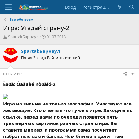
Вход
Регистрация
Все обо всем
Игра: Угадай страну-2
А
Д
SpartakБарнаул
01.07.2013
в
а
т
т
SpartakБарнаул
о
а
Пятая Звезда
Рейтинг сезона: 0
р
н
т
а
е
ч
01.07.2013
#1
м
а
ы
л
Èãðà: Óãàäàé ñòðàíó-2
а
Игра на знание не только географии. Участвуют все
желающие. Кто ответил -тот уже в игре. Заходим по
ссылке, перед вами по очереди появятся пять
трёхмерных картинок разных стран мира. Вы
ставите маркер, а программа сама посчитает
набранные вами баллы. Чем ближе к цели - тем