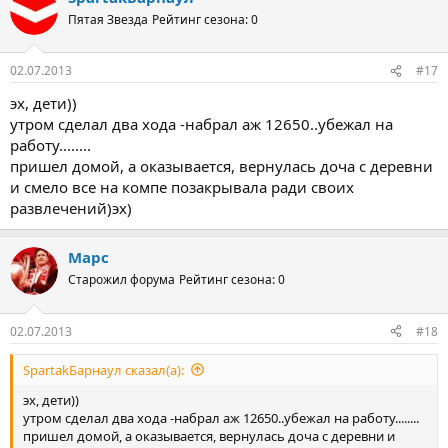
Пятая Звезда
Рейтинг сезона: 0
Победитель получает +5 репутации, призеры +2
Дедлайн - полночь на 1 августа 2013 года.
02.07.2013
#17
Удачи! Конюхов вам в помощь!
эх, дети))
утром сделал два хода -набрал аж 12650..убежал на
Текущее положение
работу........
1. Anykey - 28085
пришел домой, а оказывается, вернулась доча с деревни
2. Piter Brok - 13044
и смело все на компе позакрывала ради своих
3. SAXAR - 11230
развлечений)эх)
...
Марс
Старожил форума
Рейтинг сезона: 0
02.07.2013
#18
SpartakБарнаул сказал(а):
эх, дети))
утром сделал два хода -набрал аж 12650..убежал на работу........
пришел домой, а оказывается, вернулась доча с деревни и