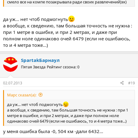
смело все на компе позакрывала ради своих развлечений)эх)
да уж... нет чтоб подмогнуть
а вообще, к сведению, там большая точность не нужна :
при 1 метре в ошибке, и при 2 метрах, и даже при
полном ноле одинаково очей 6479 (если не ошибаюсь,
то и 4 метра тоже...)
SpartakБарнаул
Пятая Звезда
Рейтинг сезона: 0
02.07.2013
#19
Марс сказал(а):
да уж... нет чтоб подмогнуть
а вообще, к сведению, там большая точность не нужна : при 1
метре в ошибке, и при 2 метрах, и даже при полном ноле
одинаково очей 6479 (если не ошибаюсь, то и 4 метра тоже...)
у меня ошибка была -0, 504 км -дали 6432...