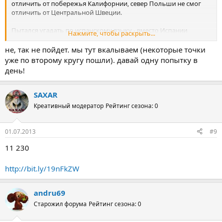
отличить от побережья Калифорнии, север Польши не смог
отличить от Центральной Швеции.
Пытался угадать по испанскому языку - вместо Испании
Нажмите, чтобы раскрыть...
оказалась Аргентина.
не, так не пойдет. мы тут вкалываем (некоторые точки
Дядя с тележкой на колесиках оказался не из центральной
уже по второму кругу пошли). давай одну попытку в
России, а из земель, граничащих с Казахстаном.
день!
Только с Курском повезло - увидел автобус с плакатом - 980 лет
- Курску.
SAXAR
Креативный модератор
Рейтинг сезона: 0
Было бы время, попробовал бы еще.
Ограничусь в этой игре
одной попыткой
.
01.07.2013
#9
11 230
http://bit.ly/19nFkZW
andru69
Старожил форума
Рейтинг сезона: 0