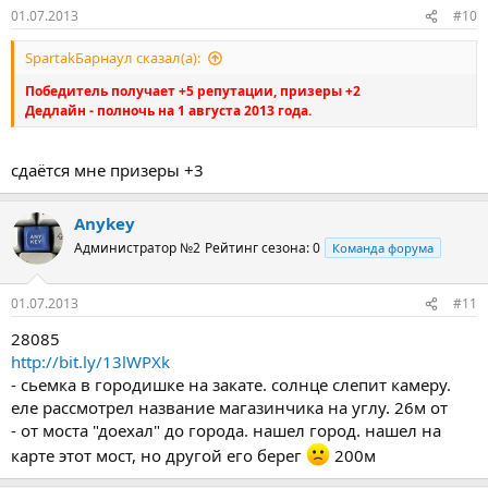
01.07.2013
#10
SpartakБарнаул сказал(а):
Победитель получает +5 репутации, призеры +2
Дедлайн - полночь на 1 августа 2013 года.
сдаётся мне призеры +3
Anykey
Администратор №2
Рейтинг сезона: 0
Команда форума
01.07.2013
#11
28085
http://bit.ly/13lWPXk
- сьемка в городишке на закате. солнце слепит камеру.
еле рассмотрел название магазинчика на углу. 26м от
- от моста "доехал" до города. нашел город. нашел на
карте этот мост, но другой его берег
200м