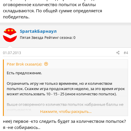
оговоренное количество попыток и баллы
складываются. По общей сумме определяется
победитель.
SpartakБарнаул
Пятая Звезда
Рейтинг сезона: 0
01.07.2013
#4
Piter Brok сказал(а):
Есть предложение.
Ограничить игру не только временем, но и количеством
попыток. Скажем игра продожается неделю, за это время игрок
может использовать 10 - 15 - 25 (иное количество попыток).
Выше оговоренного количества попыток набранные баллы не
учитываются.
Нажмите, чтобы раскрыть...
Меньшее количество попыток или равное оговоренному - все
нее) первое -кто следить будет за количеством попыток?
учитывается.
я -не собираюсь..