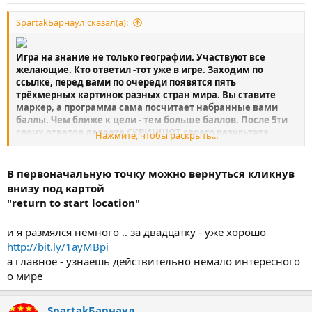
SpartakБарнаул сказал(а):
Игра на знание не только географии. Участвуют все
желающие. Кто ответил -тот уже в игре. Заходим по
ссылке, перед вами по очереди появятся пять
трёхмерных картинок разных стран мира. Вы ставите
маркер, а программа сама посчитает набранные вами
баллы. Чем ближе к цели - тем больше баллов. После 5ти
своих ответов делаете СКРИНШОТ своего результата
Нажмите, чтобы раскрыть...
(нажать:
"click to get share url"
) и публикуете в этой теме.
Количество попыток неограниченно.
В первоначальную точку можно вернуться кликнув
ИГРА:
http://geoguessr.com/
внизу под картой
"return to start location"
подсказка
:
-на картинке с помощью "стрелок" можно двигаться по
и я размялся немного .. за двадцатку - уже хорошо
дороге.
http://bit.ly/1ayMBpi
(но не забывайте, что вы удаляетесь от первоначальной
точки маркера)
а главное - узнаешь действительно немало интересного
-при помощи "овала" - оказываться мгновенно в
о мире
выбранном вами же месте.
-пользуйтесь переводчиком-Гугл при обнаружении
SpartakБарнаул
названий городов, улиц, рек и тп.