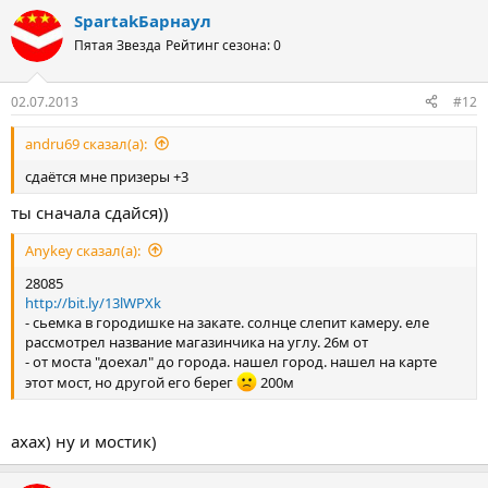
SpartakБарнаул
Пятая Звезда
Рейтинг сезона: 0
02.07.2013
#12
andru69 сказал(а):
сдаётся мне призеры +3
ты сначала сдайся))
Anykey сказал(а):
28085
http://bit.ly/13lWPXk
- сьемка в городишке на закате. солнце слепит камеру. еле
рассмотрел название магазинчика на углу. 26м от
- от моста "доехал" до города. нашел город. нашел на карте
этот мост, но другой его берег
200м
ахах) ну и мостик)