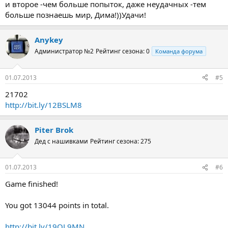
и второе -чем больше попыток, даже неудачных -тем
Второй вариант - игрок до финала игры делает оговоренное
больше познаешь мир, Дима!))Удачи!
количество попыток и баллы складываются. По общей сумме
определяется победитель.
Anykey
Администратор №2
Рейтинг сезона: 0
Команда форума
01.07.2013
#5
21702
http://bit.ly/12BSLM8
Piter Brok
Дед с нашивками
Рейтинг сезона: 275
01.07.2013
#6
Game finished!
You got 13044 points in total.
http://bit.ly/19OL9MN