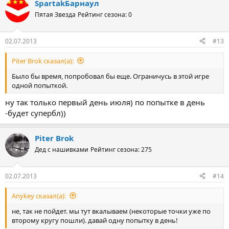
SpartakБарнаул
Пятая Звезда
Рейтинг сезона: 0
02.07.2013
#13
Piter Brok сказал(а):
Было бы время, попробовал бы еще. Ограничусь в этой игре
одной попыткой.
ну так только первый день июля) по попытке в день
-будет супербл))
Piter Brok
Дед с нашивками
Рейтинг сезона: 275
02.07.2013
#14
Anykey сказал(а):
не, так не пойдет. мы тут вкалываем (некоторые точки уже по
второму кругу пошли). давай одну попытку в день!