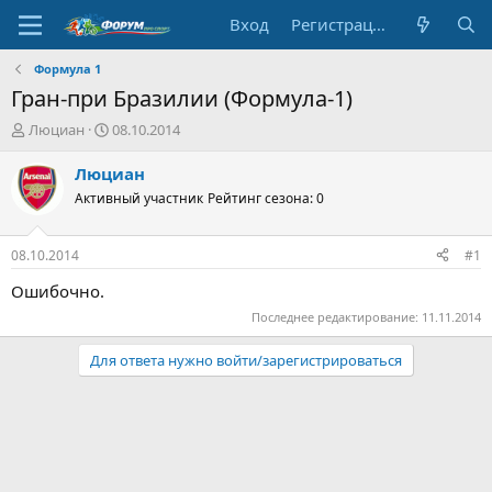
Вход
Регистрация
Формула 1
Гран-при Бразилии (Формула-1)
А
Д
Люциан
08.10.2014
в
а
т
т
Люциан
о
а
Активный участник
Рейтинг сезона: 0
р
н
т
а
е
ч
08.10.2014
#1
м
а
ы
л
Ошибочно.
а
Последнее редактирование:
11.11.2014
Для ответа нужно войти/зарегистрироваться