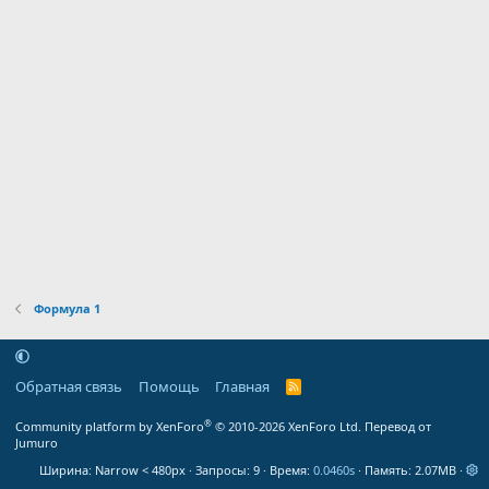
Формула 1
Обратная связь
Помощь
Главная
R
S
S
®
Community platform by XenForo
© 2010-2026 XenForo Ltd.
Перевод от
Jumuro
Ширина
Запросы
9
Время
0.0460s
Память
2.07MB