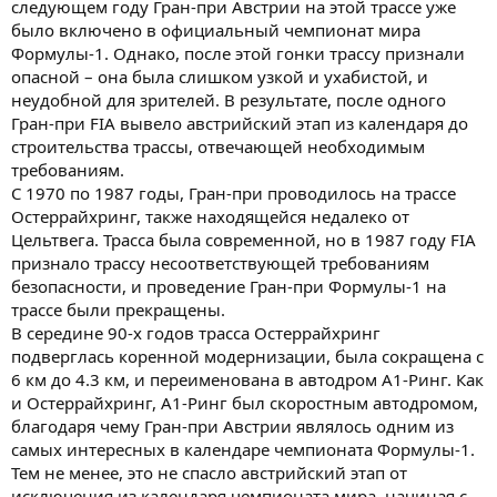
следующем году Гран-при Австрии на этой трассе уже
было включено в официальный чемпионат мира
Формулы-1. Однако, после этой гонки трассу признали
опасной – она была слишком узкой и ухабистой, и
неудобной для зрителей. В результате, после одного
Гран-при FIA вывело австрийский этап из календаря до
строительства трассы, отвечающей необходимым
требованиям.
С 1970 по 1987 годы, Гран-при проводилось на трассе
Остеррайхринг, также находящейся недалеко от
Цельтвега. Трасса была современной, но в 1987 году FIA
признало трассу несоответствующей требованиям
безопасности, и проведение Гран-при Формулы-1 на
трассе были прекращены.
В середине 90-х годов трасса Остеррайхринг
подверглась коренной модернизации, была сокращена с
6 км до 4.3 км, и переименована в автодром А1-Ринг. Как
и Остеррайхринг, А1-Ринг был скоростным автодромом,
благодаря чему Гран-при Австрии являлось одним из
самых интересных в календаре чемпионата Формулы-1.
Тем не менее, это не спасло австрийский этап от
исключения из календаря чемпионата мира, начиная с