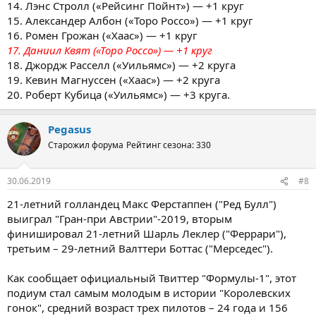
14. Лэнс Стролл («Рейсинг Пойнт») — +1 круг
15. Александер Албон («Торо Россо») — +1 круг
16. Ромен Грожан («Хаас») — +1 круг
17. Даниил Квят («Торо Россо») — +1 круг
18. Джордж Расселл («Уильямс») — +2 круга
19. Кевин Магнуссен («Хаас») — +2 круга
20. Роберт Кубица («Уильямс») — +3 круга.
Pegasus
Старожил форума
Рейтинг сезона: 330
30.06.2019
#8
21-летний голландец Макс Ферстаппен ("Ред Булл")
выиграл "Гран-при Австрии"-2019, вторым
финишировал 21-летний Шарль Леклер ("Феррари"),
третьим – 29-летний Валттери Боттас ("Мерседес").
Как сообщает официальный Твиттер "Формулы-1", этот
подиум стал самым молодым в истории "Королевских
гонок", средний возраст трех пилотов – 24 года и 156