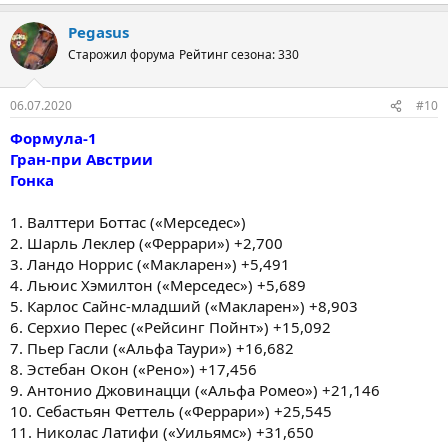
Pegasus
Старожил форума
Рейтинг сезона: 330
06.07.2020
#10
Формула-1
Гран-при Австрии
Гонка
1. Валттери Боттас («Мерседес»)
2. Шарль Леклер («Феррари») +2,700
3. Ландо Норрис («Макларен») +5,491
4. Льюис Хэмилтон («Мерседес») +5,689
5. Карлос Сайнс-младший («Макларен») +8,903
6. Серхио Перес («Рейсинг Пойнт») +15,092
7. Пьер Гасли («Альфа Таури») +16,682
8. Эстебан Окон («Рено») +17,456
9. Антонио Джовинацци («Альфа Ромео») +21,146
10. Себастьян Феттель («Феррари») +25,545
11. Николас Латифи («Уильямс») +31,650