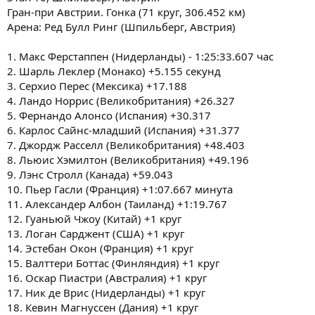
Гран-при Австрии. Гонка (71 круг, 306.452 км)
Арена: Ред Булл Ринг (Шпильберг, Австрия)
1. Макс Ферстаппен (Нидерланды) - 1:25:33.607 час
2. Шарль Леклер (Монако) +5.155 секунд
3. Серхио Перес (Мексика) +17.188
4. Ландо Норрис (Великобритания) +26.327
5. Фернандо Алонсо (Испания) +30.317
6. Карлос Сайнс-младший (Испания) +31.377
7. Джордж Расселл (Великобритания) +48.403
8. Льюис Хэмилтон (Великобритания) +49.196
9. Лэнс Стролл (Канада) +59.043
10. Пьер Гасли (Франция) +1:07.667 минута
11. Александер Албон (Таиланд) +1:19.767
12. Гуаньюй Чжоу (Китай) +1 круг
13. Логан Сарджент (США) +1 круг
14. Эстебан Окон (Франция) +1 круг
15. Валттери Боттас (Финляндия) +1 круг
16. Оскар Пиастри (Австралия) +1 круг
17. Ник де Врис (Нидерланды) +1 круг
18. Кевин Магнуссен (Дания) +1 круг