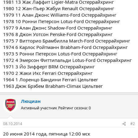
1981 13 Жак Лаффит Ligier-Matra Остеррайхринг
1980 12 Жан-Пьер Жабуи Renault Остеррайхринг
1979 11 Алан Джонс Williams-Ford Остеррайхринг
1978 10 Ронни Петерсон Lotus-Ford Остеррайхринг
1977 9 Алан Джонс Shadow-Ford Остеррайхринг
1976 8 Джон Уотсон Penske-Ford Остеррайхринг
1975 7 Витторио Брамбилла March-Ford Остеррайхринг
1974 6 Карлос Ройтманн Brabham-Ford Остеррайхринг
1973 5 Ронни Петерсон Lotus-Ford Остеррайхринг
1972 4 Эмерсон Фиттипальди Lotus-Ford Остеррайхринг
1971 3 Йо Зифферт BRM Остеррайхринг
1970 2 Жаки Икс Ferrari Остеррайхринг
1964 1 Лоренцо Бандини Ferrari Цельтвег
1963 Джэк Брэбем Brabham-Climax Цельтвег
Люциан
Активный участник
Рейтинг сезона: 0
08.10.2014
#2
20 июня 2014 года, пятница 12:00 мск