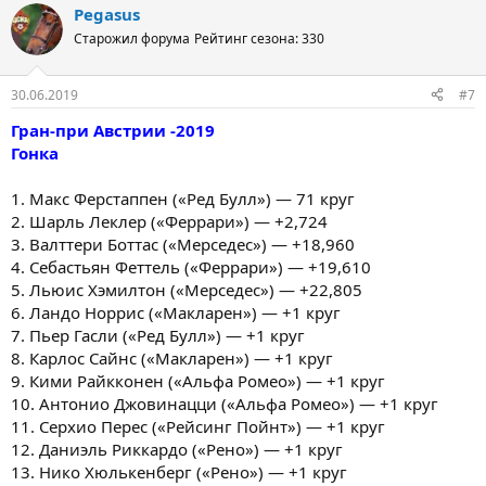
Pegasus
Старожил форума
Рейтинг сезона: 330
30.06.2019
#7
Гран-при Австрии -2019
Гонка
1. Макс Ферстаппен («Ред Булл») — 71 круг
2. Шарль Леклер («Феррари») — +2,724
3. Валттери Боттас («Мерседес») — +18,960
4. Себастьян Феттель («Феррари») — +19,610
5. Льюис Хэмилтон («Мерседес») — +22,805
6. Ландо Норрис («Макларен») — +1 круг
7. Пьер Гасли («Ред Булл») — +1 круг
8. Карлос Сайнс («Макларен») — +1 круг
9. Кими Райкконен («Альфа Ромео») — +1 круг
10. Антонио Джовинацци («Альфа Ромео») — +1 круг
11. Серхио Перес («Рейсинг Пойнт») — +1 круг
12. Даниэль Риккардо («Рено») — +1 круг
13. Нико Хюлькенберг («Рено») — +1 круг