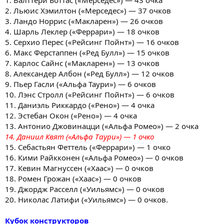
2. Льюис Хэмилтон («Мерседес») — 37 очков
3. Ландо Норрис («Макларен») — 26 очков
4. Шарль Леклер («Феррари») — 18 очков
5. Серхио Перес («Рейсинг Пойнт») — 16 очков
6. Макс Ферстаппен («Ред Булл») — 15 очков
7. Карлос Сайнс («Макларен») — 13 очков
8. Александер Албон («Ред Булл») — 12 очков
9. Пьер Гасли («Альфа Таури») — 6 очков
10. Лэнс Стролл («Рейсинг Пойнт») — 6 очков
11. Даниэль Риккардо («Рено») — 4 очка
12. Эстебан Окон («Рено») — 4 очка
13. Антонио Джовинацци («Альфа Ромео») — 2 очка
14. Даниил Квят («Альфа Таури») — 1 очко
15. Себастьян Феттель («Феррари») — 1 очко
16. Кими Райкконен («Альфа Ромео») — 0 очков
17. Кевин Магнуссен («Хаас») — 0 очков
18. Ромен Грожан («Хаас») — 0 очков
19. Джордж Расселл («Уильямс») — 0 очков
20. Николас Латифи («Уильямс») — 0 очков.
Кубок конструкторов