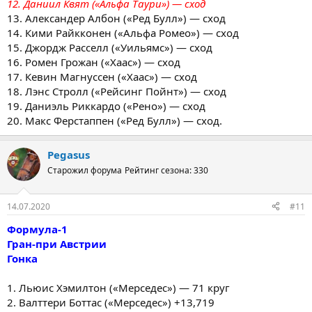
12. Даниил Квят («Альфа Таури») — сход
13. Александер Албон («Ред Булл») — сход
14. Кими Райкконен («Альфа Ромео») — сход
15. Джордж Расселл («Уильямс») — сход
16. Ромен Грожан («Хаас») — сход
17. Кевин Магнуссен («Хаас») — сход
18. Лэнс Стролл («Рейсинг Пойнт») — сход
19. Даниэль Риккардо («Рено») — сход
20. Макс Ферстаппен («Ред Булл») — сход.
Pegasus
Старожил форума
Рейтинг сезона: 330
14.07.2020
#11
Формула-1
Гран-при Австрии
Гонка
1. Льюис Хэмилтон («Мерседес») — 71 круг
2. Валттери Боттас («Мерседес») +13,719