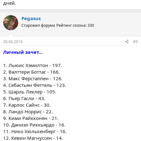
дней.
Pegasus
Старожил форума
Рейтинг сезона: 330
30.06.2019
#9
Личный зачет...
1. Льюис Хэмилтон - 197.
2. Валттери Боттас - 166.
3. Макс Ферстаппен - 126.
4. Себастьян Феттель - 123.
5. Шарль Леклер - 105.
6. Пьер Гасли - 43.
7. Карлос Сайнс - 30.
8. Ландо Норрис - 22.
9. Кими Райкконен - 21.
10. Даниэл Риккьярдо - 16.
11. Нико Хюлькенберг - 16.
12. Кевин Магнуссен - 14.