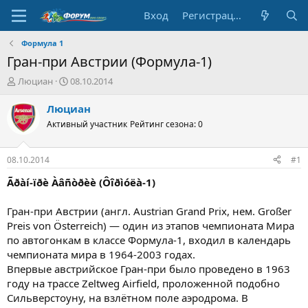
Вход
Регистрация
Формула 1
Гран-при Австрии (Формула-1)
А
Д
Люциан
08.10.2014
в
а
т
т
Люциан
о
а
Активный участник
Рейтинг сезона: 0
р
н
т
а
е
ч
08.10.2014
#1
м
а
ы
л
Ãðàí-ïðè Àâñòðèè (Ôîðìóëà-1)
а
Гран-при Австрии (англ. Austrian Grand Prix, нем. Großer
Preis von Österreich) — один из этапов чемпионата Мира
по автогонкам в классе Формула-1, входил в календарь
чемпионата мира в 1964-2003 годах.
Впервые австрийское Гран-при было проведено в 1963
году на трассе Zeltweg Airfield, проложенной подобно
Сильверстоуну, на взлётном поле аэродрома. В