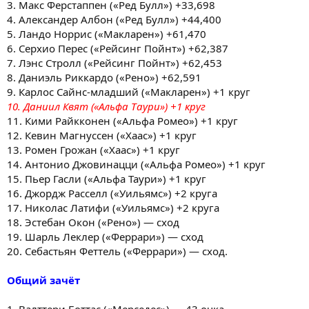
3. Макс Ферстаппен («Ред Булл») +33,698
4. Александер Албон («Ред Булл») +44,400
5. Ландо Норрис («Макларен») +61,470
6. Серхио Перес («Рейсинг Пойнт») +62,387
7. Лэнс Стролл («Рейсинг Пойнт») +62,453
8. Даниэль Риккардо («Рено») +62,591
9. Карлос Сайнс-младший («Макларен») +1 круг
10. Даниил Квят («Альфа Таури») +1 круг
11. Кими Райкконен («Альфа Ромео») +1 круг
12. Кевин Магнуссен («Хаас») +1 круг
13. Ромен Грожан («Хаас») +1 круг
14. Антонио Джовинацци («Альфа Ромео») +1 круг
15. Пьер Гасли («Альфа Таури») +1 круг
16. Джордж Расселл («Уильямс») +2 круга
17. Николас Латифи («Уильямс») +2 круга
18. Эстебан Окон («Рено») — сход
19. Шарль Леклер («Феррари») — сход
20. Себастьян Феттель («Феррари») — сход.
Общий зачёт
1. Валттери Боттас («Мерседес») — 43 очка