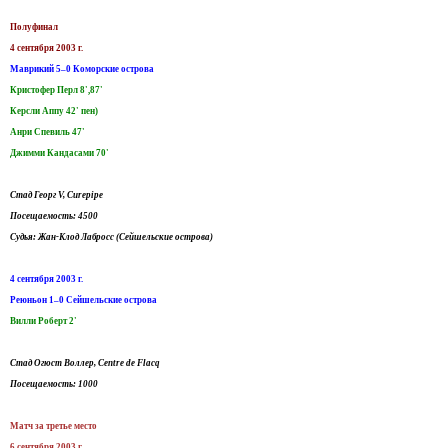
Полуфинал
4 сентября 2003 г.
Маврикий 5–0 Коморские острова
Кристофер Перл 8',87'
Керсли Аппу 42' пен)
Анри Спевиль 47'
Джимми Кандасами 70'
Стад Георг V, Curepipe
Посещаемость: 4500
Судья: Жан-Клод Лабросс (Сейшельские острова)
4 сентября 2003 г.
Реюньон 1–0 Сейшельские острова
Вилли Роберт 2'
Стад Огюст Воллер, Centre de Flacq
Посещаемость: 1000
Матч за третье место
6 сентября 2003 г.