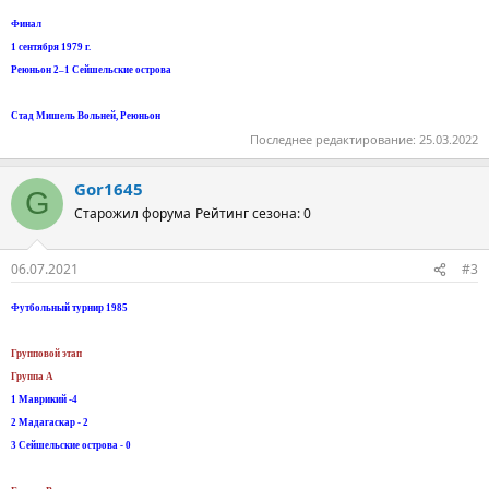
Финал
1 сентября 1979 г.
Реюньон 2–1 Сейшельские острова
Стад Мишель Вольней, Реюньон
Последнее редактирование:
25.03.2022
Gor1645
G
Старожил форума
Рейтинг сезона: 0
06.07.2021
#3
Футбольный турнир 1985
Групповой этап
Группа А
1 Маврикий -4
2 Мадагаскар - 2
3 Сейшельские острова - 0