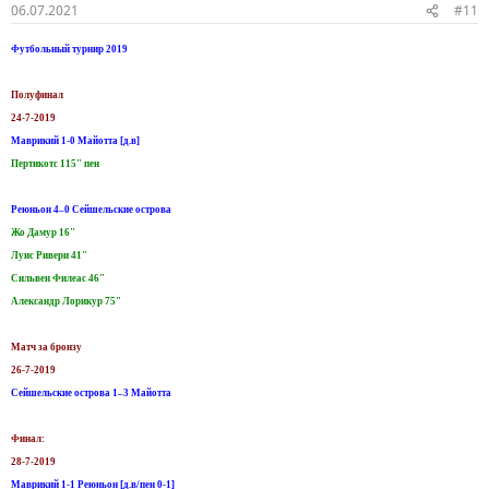
06.07.2021
#11
Футбольный турнир 2019
Полуфинал
24-7-2019
Маврикий 1-0 Майотта [д.в]
Пертикотс 115" пен
Реюньон 4–0 Сейшельские острова
Жо Дамур 16"
Луис Ривери 41"
Сильвен Филеас 46"
Александр Лорикур 75"
Матч за бронзу
26-7-2019
Сейшельские острова 1–3 Майотта
Финал:
28-7-2019
Маврикий 1-1 Реюньон [д.в/пен 0-1]