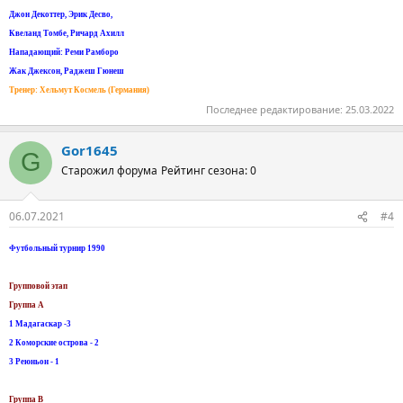
Джон Декоттер, Эрик Десво,
Квеланд Томбе, Ричард Ахилл
Нападающий: Реми Рамборо
Жак Джексон, Раджеш Гюнеш
Tренер: Хельмут Космель (Германия)
Последнее редактирование:
25.03.2022
Gor1645
G
Старожил форума
Рейтинг сезона: 0
06.07.2021
#4
Футбольный турнир 1990
Групповой этап
Группа А
1 Мадагаскар -3
2 Коморские острова - 2
3 Реюньон - 1
Группа B