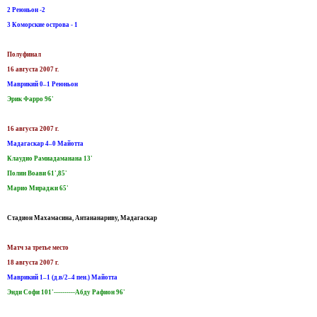
2 Реюньон -2
3 Коморские острова - 1
Полуфинал
16 августа 2007 г.
Маврикий 0–1 Реюньон
Эрик Фарро 96'
16 августа 2007 г.
Мадагаскар 4–0 Майотта
Клаудио Рамиадаманана 13'
Полин Воави 61',85'
Марио Мираджи 65'
Стадион Махамасина, Антананариву, Мадагаскар
Матч за третье место
18 августа 2007 г.
Маврикий 1–1 (д.в/2–4 пен.) Майотта
Энди Софи 101'----------Абду Рафион 96'