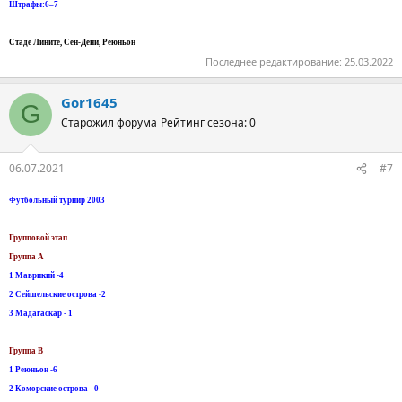
Штрафы:6–7
Стаде Лините, Сен-Дени, Реюньон
Последнее редактирование:
25.03.2022
Gor1645
G
Старожил форума
Рейтинг сезона: 0
06.07.2021
#7
Футбольный турнир 2003
Групповой этап
Группа А
1 Маврикий -4
2 Сейшельские острова -2
3 Мадагаскар - 1
Группа B
1 Реюньон -6
2 Коморские острова - 0