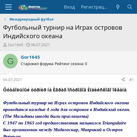
Вход
Регистрация
Международный футбол
Футбольный турнир на Играх островов
Индийского океана
А
Д
Gor1645
06.07.2021
в
а
т
т
Gor1645
G
о
а
Старожил форума
Рейтинг сезона: 0
р
н
т
а
е
ч
06.07.2021
#1
м
а
ы
л
Ôóòáîëüíûé òóðíèð íà Èãðàõ îñòðîâîâ Èíäèéñêîãî îêåàíà
а
Футбольный турнир на Играх островов Индийского океана
проводится каждые 4 года для островов в Индийский океан.
(The Мальдивы иногда были приглашены)
С 1947 по 1963 год предшественник назывался Triangulaire
был организован между Мадагаскар, Маврикий и Остров
Реюньон.