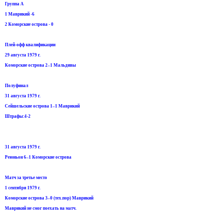
Группа А
1 Маврикий -6
2 Коморские острова - 0
Плей-офф квалификации
29 августа 1979 г.
Коморские острова 2–1 Мальдивы
Полуфинал
31 августа 1979 г.
Сейшельские острова 1–1 Маврикий
Штрафы:4-2
31 августа 1979 г.
Реюньон 6–1 Коморские острова
Матч за третье место
1 сентября 1979 г.
Коморские острова 3–0 (тех.пор) Маврикий
Маврикий не смог поехать на матч.