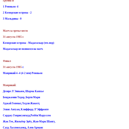
Группа B
1 Реюньон -4
2 Коморские острова - 2
3 Мальдивы - 0
Матч за третье место
31 августа 1985 г.
Коморские острова - Мадагаскар (тех.пор)
Мадагаскар не появился на матч.
Финал
31 августа 1985
г.
Маврикий 4–4 (4-2 пен) Реюньон
Маврикий:
Дезире Л'Энвьюм, Шарма Канхье
Бенджамин Тедор, Берти Мари
Аджай Гопенат, Хедли Жакотт,
Элвис Антуан, Клиффорд Л’Эффронте
Сарджу Говрисунгкур,Робби Маруссем
Жак Тео, Жильбер Эрбу, Жан-Марк Шангу,
Сауд Лаллмохамед, Ален Арманс