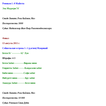
Реюньон 1–0 Майотта
Эль-Мадагри 74'
Стаде Лините, Рош Кайман, Маэ
Посещаемость: 3000
Судья: Мадагаскар Жан-Пьер Ракотонджанахари
Финал
13 августа 2011 г.
Сейшельские острова 1–1 (д.в/пен) Маврикий
Бетси 16 '------------ 62' Луи
Штрафы: 4-3
Бетси Забит--------------Вирана мимо
Генриетта Забит---------Кандасами забит
Биби мимо---------------Софи забит
Нибуретт мимо-----------Бру забит
Анакура Забит-----------Белл мимо
Стаде Лините, Рош Кайман, Маэ
Посещаемость: 10 000
Судья: Реюньон Стив Дубек