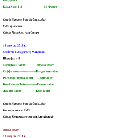
Нибуретт 77'
Карл Холл 118'----------------------64' Фарро
Стаде Лините, Рош Кайман, Маэ
6500 зрителей.
Судья: Мальдивы Али Салим
11 августа 2011 г.
Майотта 0–0 (д.в/пен) Маврикий
Штрафы: 4-5
Михиджай Забит------------Вирана забит
Суффу мимо------------------Кандасами забит
Расолофонирина Забит-----Софи забит
Бен-Хамади Забит-----------Равина забит
Джадид Забит----------------Белл забит
Стаде Лините, Рош Кайман, Маэ
Посещаемость: 2500
Судья: Коморские острова Али Аделаид
третье место
13 августа 2011 г.