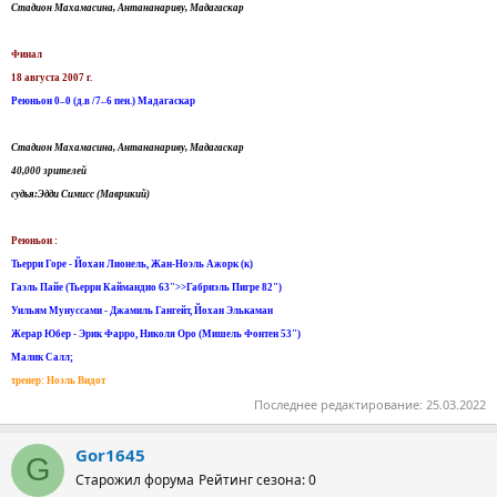
Стадион Махамасина, Антананариву, Мадагаскар
Финал
18 августа 2007 г.
Реюньон 0–0 (д.в /7–6 пен.) Мадагаскар
Стадион Махамасина, Антананариву, Мадагаскар
40,000 зрителей
судья:Эдди Симисс (Маврикий)
Реюньон :
Тьерри Горе - Йохан Лионель, Жан-Ноэль Ажорк (к)
Гаэль Пайе (Тьерри Каймандио 63">>Габриэль Пигре 82")
Уильям Мунуссами - Джамиль Гангейт, Йохан Элькаман
Жерар Юбер - Эрик Фарро, Николя Оро (Мишель Фонтен 53")
Малик Салл;
тренер: Ноэль Видот
Последнее редактирование:
25.03.2022
Gor1645
G
Старожил форума
Рейтинг сезона: 0