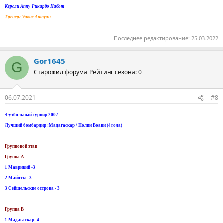
Керсли Аппу-Рикардо Набот
Тренер: Элвис Антуан
Последнее редактирование:
25.03.2022
Gor1645
G
Старожил форума
Рейтинг сезона: 0
06.07.2021
#8
Футбольный турнир 2007
Лучший бомбардир :Мадагаскар / Полин Воави (4 гола)
Групповой этап
Группа А
1 Маврикий -3
2 Майотта -3
3 Сейшельские острова - 3
Группа B
1 Мадагаскар -4