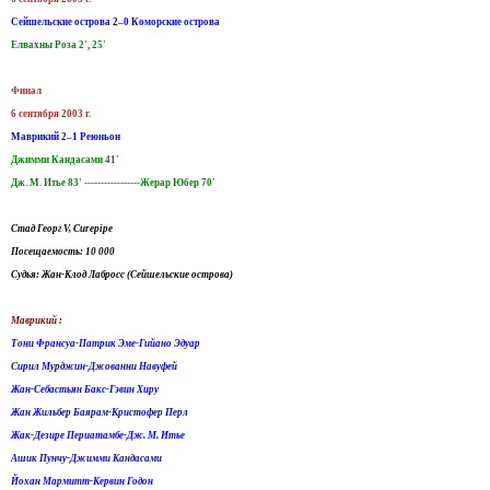
Сейшельские острова 2–0 Коморские острова
Елвахны Роза 2', 25'
Финал
6 сентября 2003 г.
Маврикий 2–1 Реюньон
Джимми Кандасами 41'
Дж. М. Итье 83' -----------------Жерар Юбер 70'
Стад Георг V, Curepipe
Посещаемость: 10 000
Судья: Жан-Клод Лабросс (Сейшельские острова)
Маврикий :
Тони Франсуа-Патрик Эме-Гийано Эдуар
Сирил Мурджин-Джованни Навуфей
Жан-Себастьян Бакс-Гэвин Хиру
Жан Жильбер Баярам-Кристофер Перл
Жак-Дезире Периатамбе-Дж. М. Итье
Ашик Пунчу-Джимми Кандасами
Йохан Мармитт-Кервин Годон