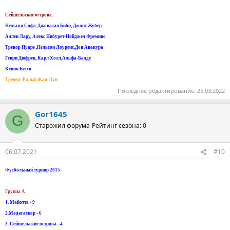
Сейшельские острова:
Нельсон Софа-Джонатан Биби, Джонс Жубер
Аллен Лару, Алекс Нибурет-Найджел Фремино
Тревор Пуаре ,Нельсон Лоуренс,Дон Анакура
Генри Дюфрен, Карл Холл,Альфа-Балде
Кевин Бетси
Тренер: Ральф Жан-Луи
Последнее редактирование:
25.03.2022
Gor1645
G
Старожил форума
Рейтинг сезона: 0
06.07.2021
#10
Футбольный турнир 2015
Группа А
1. Майотта - 9
2.Мадагаскар - 6
3. Сейшельские острова - 4