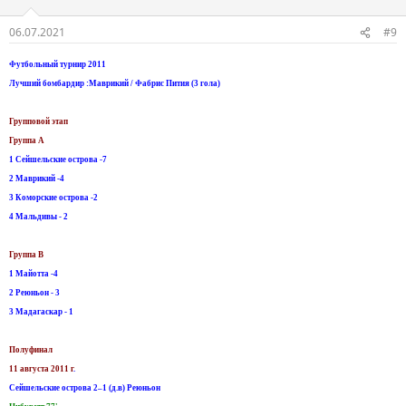
06.07.2021
#9
Футбольный турнир 2011
Лучший бомбардир :Маврикий / Фабрис Пития (3 гола)
Групповой этап
Группа А
1 Сейшельские острова -7
2 Маврикий -4
3 Коморские острова -2
4 Мальдивы - 2
Группа B
1 Майотта -4
2 Реюньон - 3
3 Мадагаскар - 1
Полуфинал
11 августа 2011 г
.
Сейшельские острова 2–1 (д.в) Реюньон