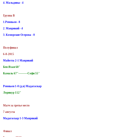
4. Мальдивы - 4
Группа B
1.Реюньон - 8
2. Маврикий - 4
3. Коморские Острова - 0
Полуфинал
6-8-2015
Майотта 2-1 Маврикий
Бен Яхая 60"
Камаль 67"----------Софи 55"
Реюньон 1-0 (д.в) Мадагаскар
Лорикур 112"
Матч за третье место
7 августа
Мадагаскар 1-3 Маврикий
Финал