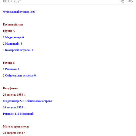
06.07.2021
#5
Футбольный турнир 1993
Групповой этап
Группа А
1 Мадагаскар -6
2 Маврикий - 3
3 Коморские острова - 0
Группа B
1 Реюньон- 6
2 Сейшельские острова- 0
Полуфинал
26 августа 1993 г
.
Мадагаскар 2–1 Сейшельские острова
26 августа 1993 г.
Реюньон 1–0 Маврикий
Матч за третье место
28 августа 1993 г.