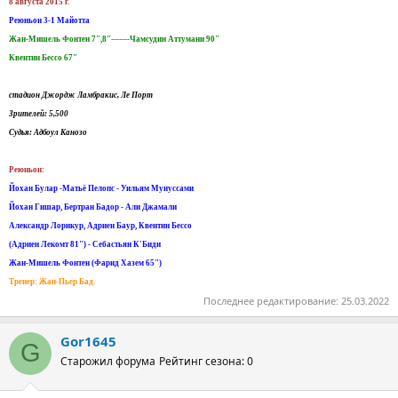
8 августа 2015 г.
Реюньон 3-1 Майотта
Жан-Мишель Фонтен 7",8"-------Чамсудин Аттумани 90"
Квентин Бессо 67"
стадион Джордж Ламбракис, Ле Порт
Зрителей: 5,500
Судья: Адбоул Канозо
Реюньон:
Йохан Булар -Матьё Пелопс - Уильям Мунуссами
Йохан Гишар, Бертран Бадор - Али Джамали
Александр Лорикур, Адриен Баур, Квентин Бессо
(Адриен Лекомт 81") - Себастьян К'Биди
Жан-Мишель Фонтен (Фарид Хазем 65")
Тренер: Жан-Пьер Бад.
Последнее редактирование:
25.03.2022
Gor1645
G
Старожил форума
Рейтинг сезона: 0