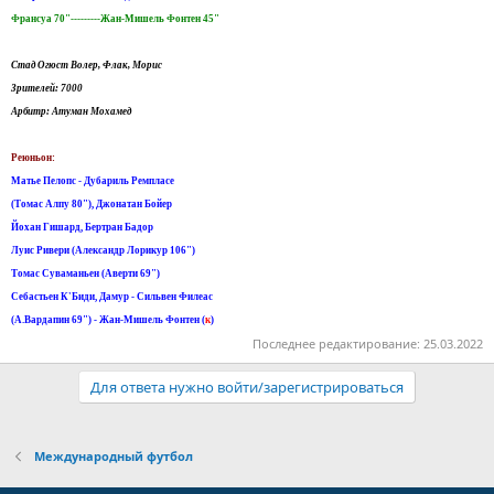
Франсуа 70"---------Жан-Мишель Фонтен 45"
Стад Огюст Волер, Флак, Морис
Зрителей: 7000
Арбитр: Атуман Мохамед
Реюньон:
Матье Пелопс - Дубариль Ремпласе
(Tомас Aлпу 80"), Джонатан Бойер
Йохан Гишард, Бертран Бадор
Луис Ривери (Александр Лорикур 106")
Томас Суваманьен (Аверти 69")
Себастьен К'Биди, Дамур - Сильвен Филеас
(A.Вардапин 69") - Жан-Мишель Фонтен (
к
)
Последнее редактирование:
25.03.2022
Для ответа нужно войти/зарегистрироваться
Международный футбол