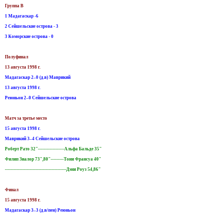
Группа B
1 Мадагаскар -6
2 Сейшельские острова - 3
3 Коморские острова - 0
Полуфинал
13 августа 1998 г.
Мадагаскар 2–0 (д.в) Маврикий
13 августа 1998 г.
Реюньон 2–0 Сейшельские острова
Матч за третье место
15 августа 1998 г.
Маврикий 3–4 Сейшельские острова
Роберт Рато 32"------------------Альфа Бальде 35"
Филип Зиалор 73",80"---------Тони Франсуа 40"
------------------------------------------Дэни Роуз 54,86"
Финал
15 августа 1998 г.
Мадагаскар 3–3 (д.в/пен) Реюньон