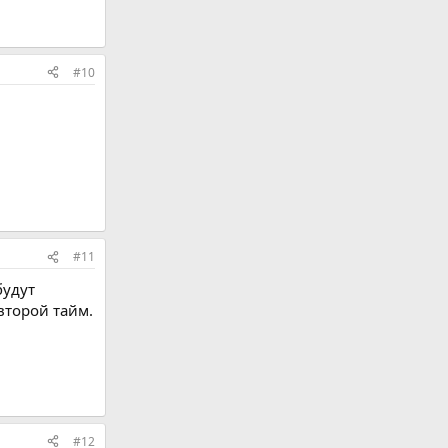
#10
#11
будут
второй тайм.
#12