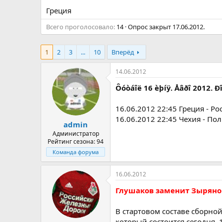
а
Греция
Всего проголосовало
14
Опрос закрыт
17.06.2012
.
1
2
3
...
10
Вперёд
14.06.2012
Ôóòáîë 16 èþíÿ. Åâðî 2012. 
16.06.2012 22:45 Греция - Ро
16.06.2012 22:45 Чехия - По
admin
Администратор
Рейтинг сезона: 94
Команда форума
16.06.2012
Глушаков заменит Зырянов
В стартовом составе сборно
который состоится сегодня,