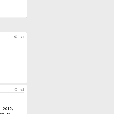
#1
#2
— 2012,
Денис