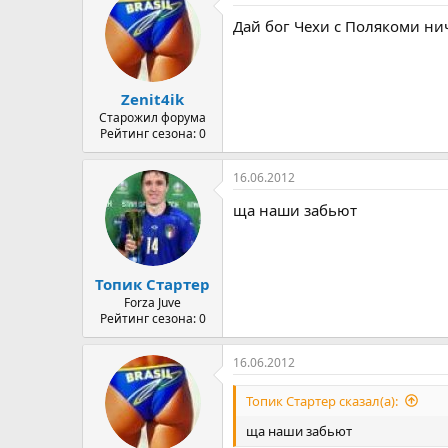
Дай бог Чехи с Полякоми нич
Zenit4ik
Старожил форума
Рейтинг сезона: 0
16.06.2012
ща наши забьют
Топик Стартер
Forza Juve
Рейтинг сезона: 0
16.06.2012
Топик Стартер сказал(а):
ща наши забьют