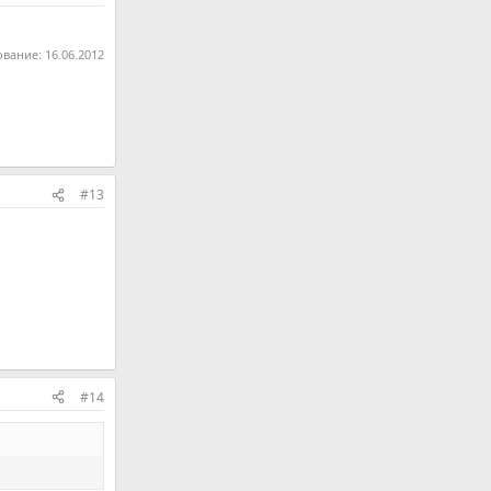
ование:
16.06.2012
#13
#14