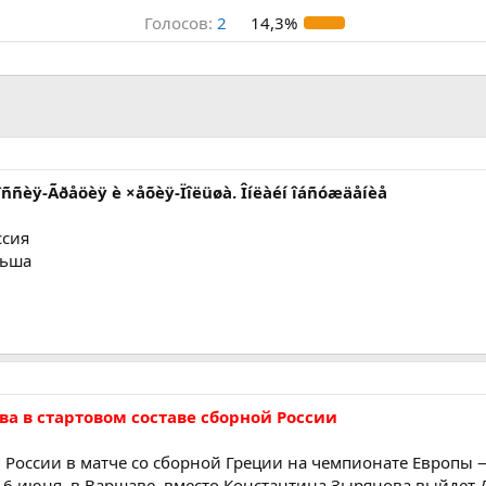
Голосов:
2
14,3%
Ðîññèÿ-Ãðåöèÿ è ×åõèÿ-Ïîëüøà. Îíëàéí îáñóæäåíèå
ссия
льша
а в стартовом составе сборной России
й России в матче со сборной Греции на чемпионате Европы 
 16 июня, в Варшаве, вместо Константина Зырянова выйдет 