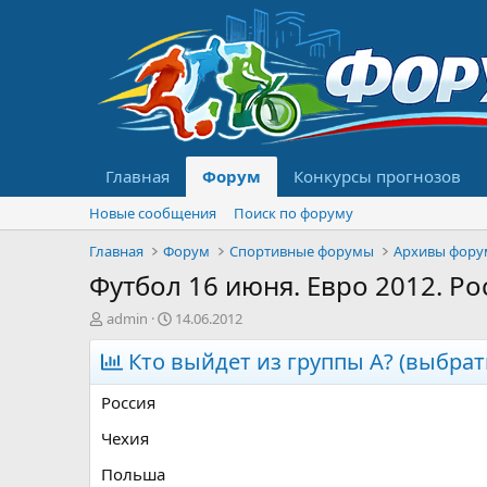
Главная
Форум
Конкурсы прогнозов
Новые сообщения
Поиск по форуму
Главная
Форум
Спортивные форумы
Архивы фору
Футбол 16 июня. Евро 2012. Р
А
Д
admin
14.06.2012
в
а
т
Кто выйдет из группы A? (выбрат
т
о
а
р
н
Россия
т
а
е
ч
Чехия
м
а
Польша
ы
л