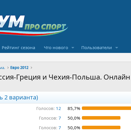
Рейтинг сезона
Что нового
Пользователи
ма.
Евро 2012
оссия-Греция и Чехия-Польша. Онлай
ь 2 варианта)
Голосов:
12
85,7%
Голосов:
7
50,0%
Голосов:
7
50,0%