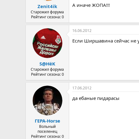
А иначе ЖОПА!!!
Zenit4ik
Старожил форума
Рейтинг сезона: 0
16.06.2012
Если Ширшавина сейчас не уб
S@HёK
Старожил форума
Рейтинг сезона: 0
17.06.2012
да ебаные пидарасы
ГЕРА-Horse
Вольный
поселенец
Рейтинг сезона: 0