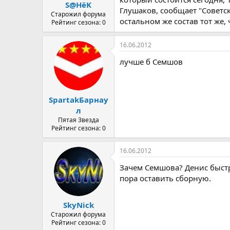
S@HёK
Глушаков, сообщает "Советск
Старожил форума
остальном же состав тот же, 
Рейтинг сезона: 0
16.06.2012
лучше б Семшов
SpartakБарнау
л
Пятая Звезда
Рейтинг сезона: 0
16.06.2012
Зачем Семшова? Денис быстр
пора оставить сборную.
SkyNick
Старожил форума
Рейтинг сезона: 0