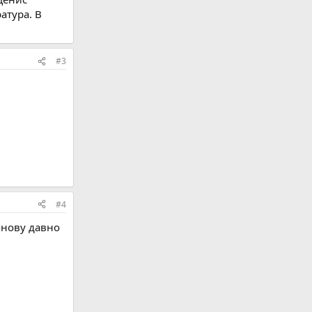
атура. В
#3
#4
янову давно