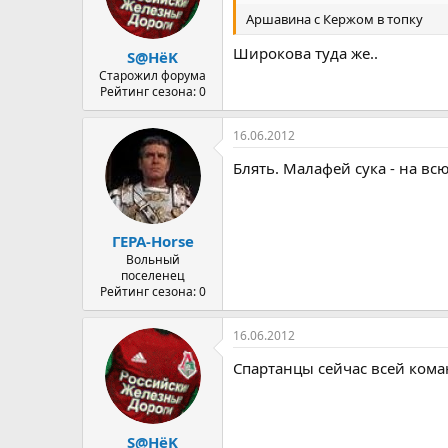
Аршавина с Кержом в топку
Широкова туда же..
S@HёK
Старожил форума
Рейтинг сезона: 0
16.06.2012
Блять. Малафей сука - на всю н
ГЕРА-Horse
Вольный
поселенец
Рейтинг сезона: 0
16.06.2012
Спартанцы сейчас всей кома
S@HёK