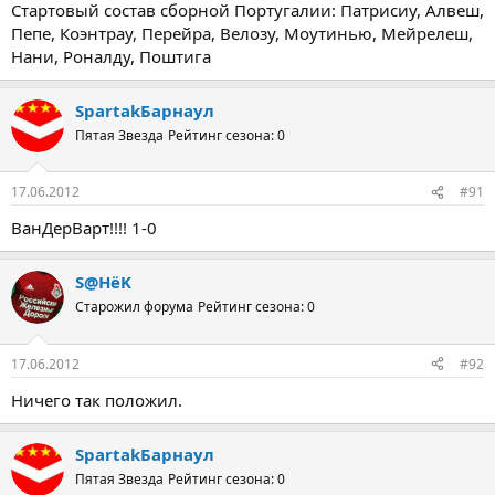
Стартовый состав сборной Португалии: Патрисиу, Алвеш,
Пепе, Коэнтрау, Перейра, Велозу, Моутинью, Мейрелеш,
Нани, Роналду, Поштига
SpartakБарнаул
Пятая Звезда
Рейтинг сезона: 0
17.06.2012
#91
ВанДерВарт!!!! 1-0
S@HёK
Старожил форума
Рейтинг сезона: 0
17.06.2012
#92
Ничего так положил.
SpartakБарнаул
Пятая Звезда
Рейтинг сезона: 0