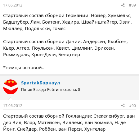
17.06.2012
#89
Стартовый состав сборной Германии: Нойер, Хуммельс,
Бадштубер, Лам, Боатенг, Хедира, Швайнштайгер, Эзил,
Мюллер, Подольски, Гомес
Стартовый состав сборной Дании: Андерсен, Якобсен,
Кьер, Аггер, Поульсен, Квист, Цимлинг, Эриксен,
Роммедаль, Крон-Дели, Бендтнер
*немцы основой..
SpartakБарнаул
Пятая Звезда
Рейтинг сезона: 0
17.06.2012
#90
Стартовый состав сборной Голландии: Стекеленбург, ван
дер Вил, Влар, Матейсен, Виллемс, ван Боммел, Н. де
Йонг, Снейдер, Роббен, ван Перси, Хунтелар