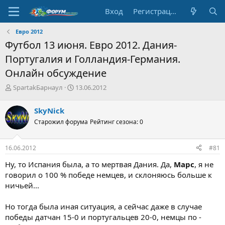
Вход
Регистрация
Евро 2012
Футбол 13 июня. Евро 2012. Дания-
Португалия и Голландия-Германия.
Онлайн обсуждение
А
Д
SpartakБарнаул
13.06.2012
в
а
т
т
SkyNick
о
а
Старожил форума
Рейтинг сезона: 0
р
н
т
а
е
ч
16.06.2012
#81
м
а
ы
л
Ну, то Испания была, а то мертвая Дания. Да,
Марс
, я не
а
говорил о 100 % победе немцев, и склоняюсь больше к
ничьей...
Но тогда была иная ситуация, а сейчас даже в случае
победы датчан 15-0 и португальцев 20-0, немцы по -