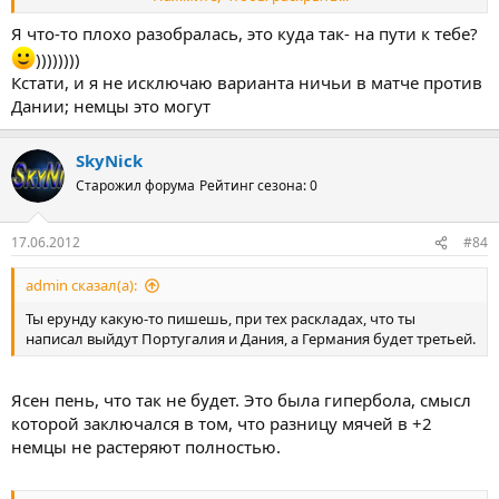
Я что-то плохо разобралась, это куда так- на пути к тебе?
))))))))
Это Чемпионство на пути ко мне.
Кстати, и я не исключаю варианта ничьи в матче против
Дании; немцы это могут
SkyNick
Старожил форума
Рейтинг сезона: 0
17.06.2012
#84
admin сказал(а):
Ты ерунду какую-то пишешь, при тех раскладах, что ты
написал выйдут Португалия и Дания, а Германия будет третьей.
Ясен пень, что так не будет. Это была гипербола, смысл
которой заключался в том, что разницу мячей в +2
немцы не растеряют полностью.