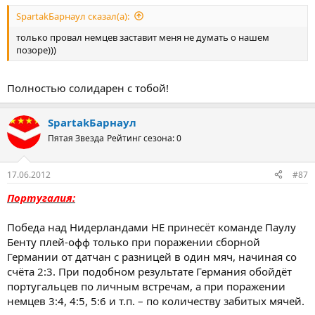
SpartakБарнаул сказал(а):
только провал немцев заставит меня не думать о нашем
позоре)))
Полностью солидарен с тобой!
SpartakБарнаул
Пятая Звезда
Рейтинг сезона: 0
17.06.2012
#87
Португалия:
Победа над Нидерландами НЕ принесёт команде Паулу
Бенту плей-офф только при поражении сборной
Германии от датчан с разницей в один мяч, начиная со
счёта 2:3. При подобном результате Германия обойдёт
португальцев по личным встречам, а при поражении
немцев 3:4, 4:5, 5:6 и т.п. – по количеству забитых мячей.