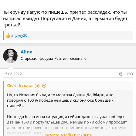
Ты ерунду какую-то пишешь, при тех раскладах, что ты
написал выйдут Португалия и Дания, а Германия будет
третьей.
anykey20
Р
е
а
Alina
к
ц
Старожил форума
Рейтинг сезона: 0
и
и
:
17.06.2012
#83
SkyNick сказал(а):
Ну, то Испания была, а то мертвая Дания. Да,
Марс
, я не
говорил о 100 % победе немцев, и склоняюсь больше к
ничьей...
Но тогда была иная ситуация, а сейчас даже в случае победы
датчан 15-0 и португальцев 20-0, немцы по - любому проходят
дальше при равенстве очков - приоритетные личные встречи
за командой Лёва.
Нажмите, чтобы раскрыть...