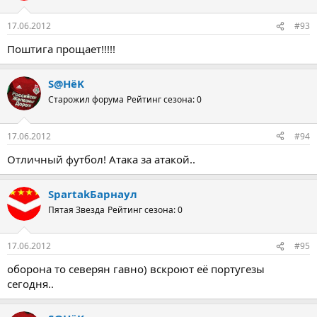
17.06.2012
#93
Поштига прощает!!!!!
S@HёK
Старожил форума
Рейтинг сезона: 0
17.06.2012
#94
Отличный футбол! Атака за атакой..
SpartakБарнаул
Пятая Звезда
Рейтинг сезона: 0
17.06.2012
#95
оборона то северян гавно) вскроют её португезы
сегодня..