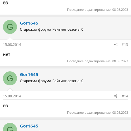
ёб
Последнее редактирование:
08.05.2023
Gor1645
G
Старожил форума
Рейтинг сезона: 0
15.08.2014
#13
нет
Последнее редактирование:
08.05.2023
Gor1645
G
Старожил форума
Рейтинг сезона: 0
15.08.2014
#14
ёб
Последнее редактирование:
08.05.2023
Gor1645
G