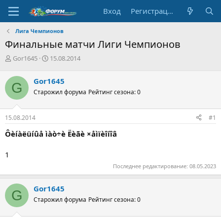
Вход
Регистрация
Лига Чемпионов
Финальные матчи Лиги Чемпионов
А
Д
Gor1645
15.08.2014
в
а
т
т
Gor1645
G
о
а
Старожил форума
Рейтинг сезона: 0
р
н
т
а
е
ч
15.08.2014
#1
м
а
ы
л
Ôèíàëüíûå ìàò÷è Ëèãè ×åìïèîíîâ
а
1
Последнее редактирование:
08.05.2023
Gor1645
G
Старожил форума
Рейтинг сезона: 0