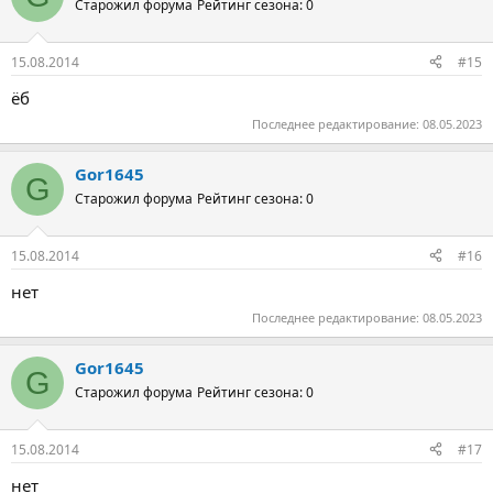
Старожил форума
Рейтинг сезона: 0
15.08.2014
#15
ёб
Последнее редактирование:
08.05.2023
Gor1645
G
Старожил форума
Рейтинг сезона: 0
15.08.2014
#16
нет
Последнее редактирование:
08.05.2023
Gor1645
G
Старожил форума
Рейтинг сезона: 0
15.08.2014
#17
нет