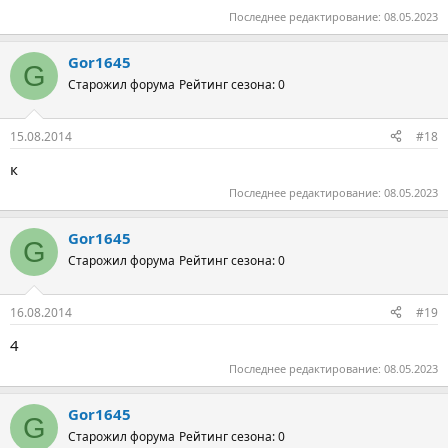
Последнее редактирование:
08.05.2023
Gor1645
G
Старожил форума
Рейтинг сезона: 0
15.08.2014
#18
к
Последнее редактирование:
08.05.2023
Gor1645
G
Старожил форума
Рейтинг сезона: 0
16.08.2014
#19
4
Последнее редактирование:
08.05.2023
Gor1645
G
Старожил форума
Рейтинг сезона: 0