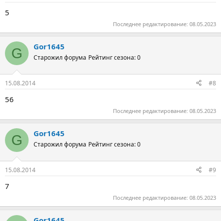
5
Последнее редактирование:
08.05.2023
Gor1645
G
Старожил форума
Рейтинг сезона: 0
15.08.2014
#8
56
Последнее редактирование:
08.05.2023
Gor1645
G
Старожил форума
Рейтинг сезона: 0
15.08.2014
#9
7
Последнее редактирование:
08.05.2023
Gor1645