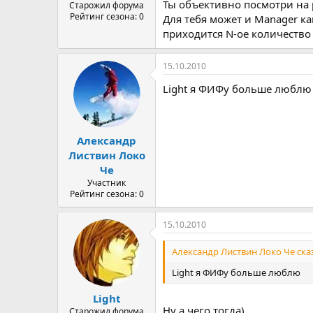
Ты объективно посмотри на
Старожил форума
Рейтинг сезона: 0
Для тебя может и Manager ка
приходится N-ое количество
15.10.2010
Light я ФИФу больше люблю
Александр
Листвин Локо
Че
Участник
Рейтинг сезона: 0
15.10.2010
Александр Листвин Локо Че сказ
Light я ФИФу больше люблю
Light
Ну а чего тогда)
Старожил форума