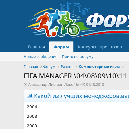
Главная
Форум
Конкурсы прогнозов
Новые сообщения
Поиск по форуму
Главная
Форум
Разное
Компьютерные игры
FIFA MANAGER \04\08\09\10\11
А
Д
Александр Листвин Локо Че
01.10.2010
в
а
т
Какой из лучших менеджеров,в
т
о
а
р
н
2004
т
а
е
ч
2008
м
а
2009
ы
л