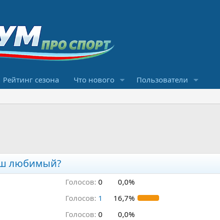
Рейтинг сезона
Что нового
Пользователи
аш любимый?
Голосов:
0
0,0%
Голосов:
1
16,7%
Голосов:
0
0,0%