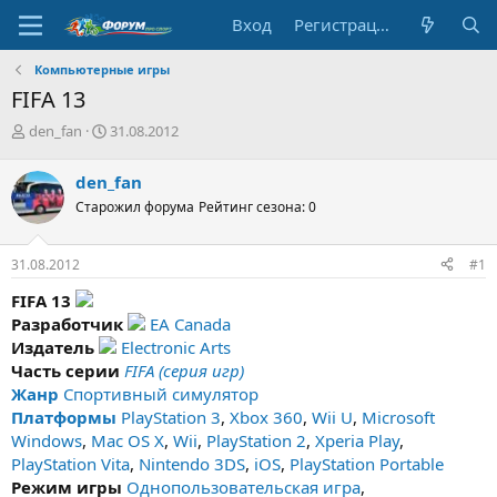
Вход
Регистрация
Компьютерные игры
FIFA 13
А
Д
den_fan
31.08.2012
в
а
т
т
den_fan
о
а
Старожил форума
Рейтинг сезона: 0
р
н
т
а
е
ч
31.08.2012
#1
м
а
ы
л
FIFA 13
а
Разработчик
EA Canada
Издатель
Electronic Arts
Часть серии
FIFA (серия игр)
Жанр
Спортивный симулятор
Платформы
PlayStation 3
,
Xbox 360
,
Wii U
,
Microsoft
Windows
,
Mac OS X
,
Wii
,
PlayStation 2
,
Xperia Play
,
PlayStation Vita
,
Nintendo 3DS
,
iOS
,
PlayStation Portable
Режим игры
Однопользовательская игра
,