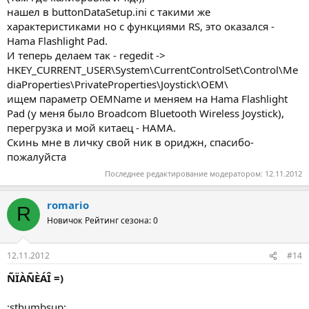
нашел в buttonDataSetup.ini с такими же
характеристиками но с функциями RS, это оказался -
Hama Flashlight Pad.
И теперь делаем так - regedit ->
HKEY_CURRENT_USER\System\CurrentControlSet\Control\Me
diaProperties\PrivateProperties\Joystick\OEM\
ищем параметр OEMName и меняем на Hama Flashlight
Pad (у меня было Broadcom Bluetooth Wireless Joystick),
перегрузка и мой китаец - HAMA.
Скинь мне в личку свой ник в ориджн, спасибо-
пожалуйста
Последнее редактирование модератором:
12.11.2012
romario
R
Новичок
Рейтинг сезона: 0
12.11.2012
#14
ÑÏÀÑÈÁÎ =)
:sthumbsup: