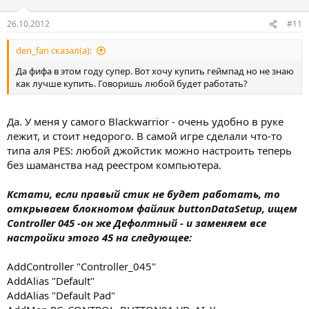
26.10.2012
#11
den_fan сказал(а):
Да фифа в этом году супер. Вот хочу купить геймпад но не знаю
как лучше купить. Говоришь любой будет работать?
Да. У меня у самого Blackwarrior - очень удобно в руке
лежит, и стоит недорого. В самой игре сделали что-то
типа аля PES: любой джойстик можно настроить теперь
без шаманства над реестром компьютера.
Кстати, если правый стик не будет работать, то
открываем блокнотом файлик buttonDataSetup, ищем
Controller 045 -он же Дефолтный - и заменяем все
настройки этого 45 на следующее:
AddController "Controller_045"
AddAlias "Default"
AddAlias "Default Pad"