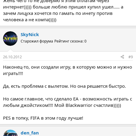
Жень чего то не доверяю я этим оплатам через
интернет))))) больше люблю пришел купил ушел..... а
зачем лицуха хочется по гамать по инету против
человека а не компа)))))
SkyNick
Старожил форума
Рейтинг сезона: 0
26.10.2012
#9
Наконец-то, они создали игру, в которую можно и нужно
играть!!!!
Да, есть проблема с вылетом. Но она решается быстро.
Но самое главное, что сделало EA - возможность играть с
любым джойстиком!!!! Мой Blackwarrior счастлив)))))
PES в топку, FIFA в этом году лучше!
den_fan