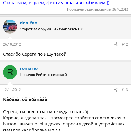
Сохраняем, играем, финтим, красиво забиваем)))
Последнее редактирование:
26.10.2012
den_fan
Старожил форума
Рейтинг сезона: 0
26.10.2012
#12
Спасибо Серега по ищу такой
romario
R
Новичок
Рейтинг сезона: 0
12.11.2012
#13
Ñåðåãà, òû êðàñàâà
Серега, ты подсказал мне куда копать )).
Короче, я сделал так - посмотрел свойства своего джоя в
buttonDataSetup.ini в доках, опросил джой в устройствах
(там где калибровка и т.д.),