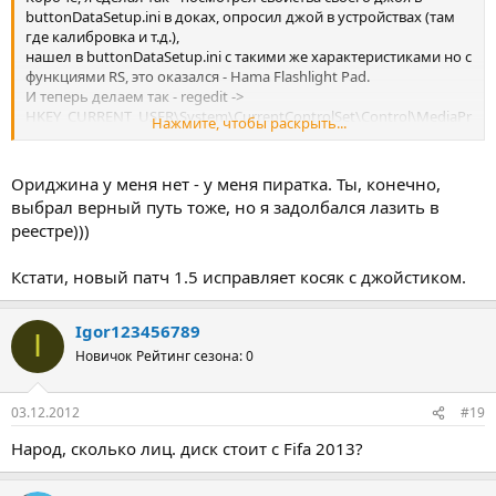
buttonDataSetup.ini в доках, опросил джой в устройствах (там
где калибровка и т.д.),
нашел в buttonDataSetup.ini с такими же характеристиками но с
функциями RS, это оказался - Hama Flashlight Pad.
И теперь делаем так - regedit ->
HKEY_CURRENT_USER\System\CurrentControlSet\Control\MediaPr
Нажмите, чтобы раскрыть...
operties\PrivateProperties\Joystick\OEM\
ищем параметр OEMName и меняем на Hama Flashlight Pad (у
меня было Broadcom Bluetooth Wireless Joystick), перегрузка и
Ориджина у меня нет - у меня пиратка. Ты, конечно,
мой китаец - HAMA.
выбрал верный путь тоже, но я задолбался лазить в
Скинь мне в личку свой ник в ориджн, спасибо-пожалуйста
реестре)))
Кстати, новый патч 1.5 исправляет косяк с джойстиком.
Igor123456789
I
Новичок
Рейтинг сезона: 0
03.12.2012
#19
Народ, сколько лиц. диск стоит с Fifa 2013?