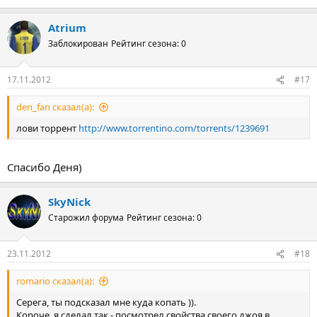
Atrium
Заблокирован
Рейтинг сезона: 0
17.11.2012
#17
den_fan сказал(а):
лови торрент
http://www.torrentino.com/torrents/1239691
Спасибо Деня)
SkyNick
Старожил форума
Рейтинг сезона: 0
23.11.2012
#18
romario сказал(а):
Серега, ты подсказал мне куда копать )).
Короче, я сделал так - посмотрел свойства своего джоя в