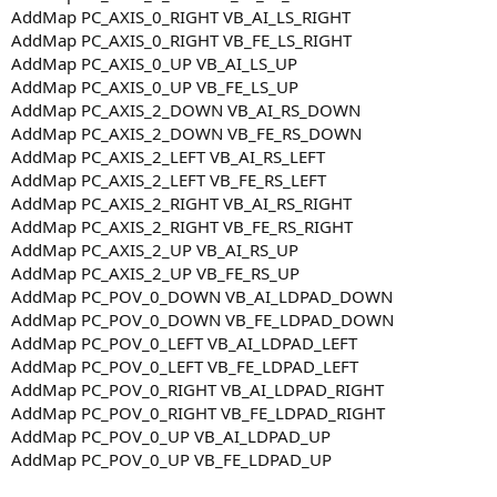
AddMap PC_AXIS_0_RIGHT VB_AI_LS_RIGHT
AddMap PC_AXIS_0_RIGHT VB_FE_LS_RIGHT
AddMap PC_AXIS_0_UP VB_AI_LS_UP
AddMap PC_AXIS_0_UP VB_FE_LS_UP
AddMap PC_AXIS_2_DOWN VB_AI_RS_DOWN
AddMap PC_AXIS_2_DOWN VB_FE_RS_DOWN
AddMap PC_AXIS_2_LEFT VB_AI_RS_LEFT
AddMap PC_AXIS_2_LEFT VB_FE_RS_LEFT
AddMap PC_AXIS_2_RIGHT VB_AI_RS_RIGHT
AddMap PC_AXIS_2_RIGHT VB_FE_RS_RIGHT
AddMap PC_AXIS_2_UP VB_AI_RS_UP
AddMap PC_AXIS_2_UP VB_FE_RS_UP
AddMap PC_POV_0_DOWN VB_AI_LDPAD_DOWN
AddMap PC_POV_0_DOWN VB_FE_LDPAD_DOWN
AddMap PC_POV_0_LEFT VB_AI_LDPAD_LEFT
AddMap PC_POV_0_LEFT VB_FE_LDPAD_LEFT
AddMap PC_POV_0_RIGHT VB_AI_LDPAD_RIGHT
AddMap PC_POV_0_RIGHT VB_FE_LDPAD_RIGHT
AddMap PC_POV_0_UP VB_AI_LDPAD_UP
AddMap PC_POV_0_UP VB_FE_LDPAD_UP