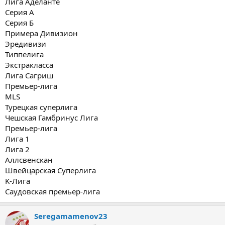
Лига Аделанте
Серия А
Серия Б
Примера Дивизион
Эредивизи
Типпелига
Экстракласса
Лига Сагриш
Премьер-лига
MLS
Турецкая суперлига
Чешская Гамбринус Лига
Премьер-лига
Лига 1
Лига 2
Аллсвенскан
Швейцарская Суперлига
K-Лига
Саудовская премьер-лига
Seregamamenov23