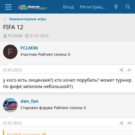
Вход
Регистрация
Компьютерные игры
FIFA 12
А
Д
FCLM36
31.01.2012
в
а
т
т
FCLM36
F
о
а
Участник
Рейтинг сезона: 0
р
н
т
а
е
ч
31.01.2012
#1
м
а
ы
л
у кого есть лицензия?) кто хочет порубать? может турнир
а
по фифе запилим небольшой?)
den_fan
Старожил форума
Рейтинг сезона: 0
31.01.2012
#2
FCLM36 сказал(а):