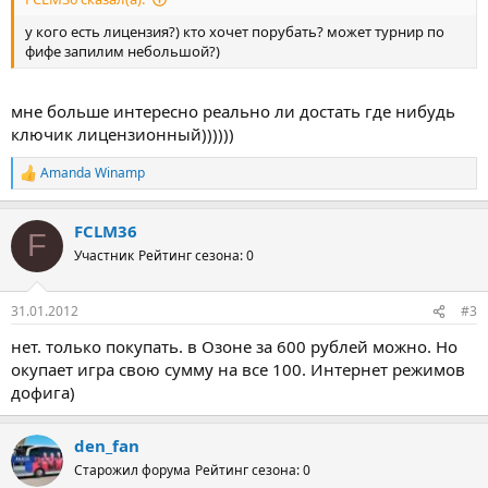
у кого есть лицензия?) кто хочет порубать? может турнир по
фифе запилим небольшой?)
мне больше интересно реально ли достать где нибудь
ключик лицензионный))))))
Amanda Winamp
Р
е
а
FCLM36
к
F
ц
Участник
Рейтинг сезона: 0
и
и
:
31.01.2012
#3
нет. только покупать. в Озоне за 600 рублей можно. Но
окупает игра свою сумму на все 100. Интернет режимов
дофига)
den_fan
Старожил форума
Рейтинг сезона: 0