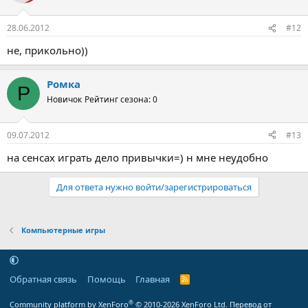
28.06.2012
#12
не, прикольно))
Ромка
Р
Новичок
Рейтинг сезона: 0
09.07.2012
#13
на сенсах играть дело привычки=) н мне неудобно
Для ответа нужно войти/зарегистрироваться
Компьютерные игры
Обратная связь
Помощь
Главная
R
S
S
®
Community platform by XenForo
© 2010-2026 XenForo Ltd.
Перевод от