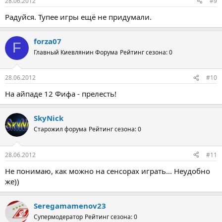
28.06.2012
#9
Радуйся. Тупее игры ещё не придумали.
forza07
F
Главный Киевлянин Форума
Рейтинг сезона: 0
28.06.2012
#10
На айпаде 12 Фифа - прелесть!
SkyNick
Старожил форума
Рейтинг сезона: 0
28.06.2012
#11
Не понимаю, как можно на сенсорах играть... Неудобно
же))
Seregamamenov23
Супермодератор
Рейтинг сезона: 0