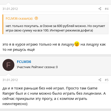
31.01.2012
#4
FCLM36 сказал(а):
нет. только покупать. в Озоне за 600 рублей можно. Но окупает
игра свою сумму на все 100. Интернет режимов дофига)
это я в курсе играю только не в лицуху
на лицуху как
то не решусь ещё
FCLM36
F
Участник
Рейтинг сезона: 0
31.01.2012
#5
да и я тоже раньше без неё играл. Просто там Game
Ranger был и с ним можно было играть без лицензии. А
сейчас прикрыли эту прогу, а с компом играть
неинтересно)