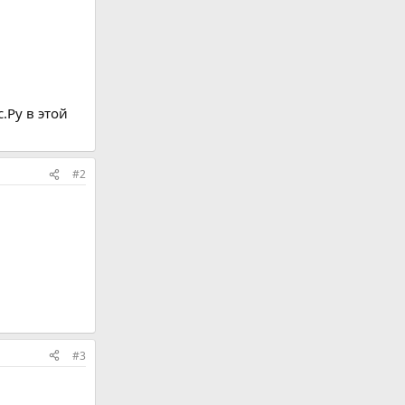
.Ру в этой
#2
#3