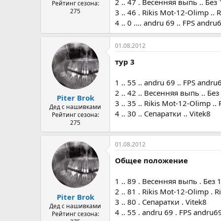
2 .. 47 . Весенняя выпь .. Без
Рейтинг сезона:
275
3 .. 46 . Rikis Mot-12-Olimp .. R
4 .. 0 …. andru 69 .. FPS andru
01.08.2012
тур 3
1 .. 55 .. andru 69 .. FPS andru
2 .. 42 .. Весенняя выпь .. Без
Piter Brok
3 .. 35 .. Rikis Mot-12-Olimp .. 
Дед с нашивками
4 .. 30 .. Сепаратки .. Vitek8
Рейтинг сезона:
275
01.08.2012
Общее положение
1 .. 89 . Весенняя выпь . Без 
2 .. 81 . Rikis Mot-12-Olimp . Ri
Piter Brok
3 .. 80 . Сепаратки . Vitek8
Дед с нашивками
4 .. 55 . andru 69 . FPS andru6
Рейтинг сезона: