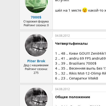
шёл на 1 месте
какой-то 
7000$
Старожил форума
Рейтинг сезона: 0
04.08.2012
Четвертьфиналы
1 .. 48 .. Киви GOU!!! Zenit4i
2 .. 41 .. andru 69 FPS andru69
Piter Brok
3 .. 39 .. Brazilians 7000$
Дед с нашивками
4 .. 35 .. Весенняя выпь Без 1
Рейтинг сезона:
275
5 .. 32 .. Rikis Mot-12-Olimp Ri
6 .. 23 .. Сепаратки Vitek8
04.08.2012
Общее положение