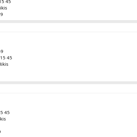
 15 45
ikis
69
69
 15 45
Rikis
15 45
kis
9