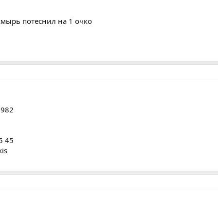
хмырь потеснил на 1 очко
k1982
5 45
kis