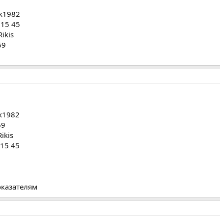
ik1982
 15 45
Rikis
69
ik1982
69
Rikis
 15 45
оказателям