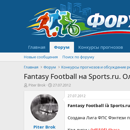
Главная
Форум
Конкурсы прогнозов
Новые сообщения
Поиск по форуму
Главная
Форум
Fantasy Football на Sports.r
А
Д
Piter Brok
27.07.2012
в
а
т
т
27.07.2012
о
а
Fantasy Football íà Sports.r
р
н
т
а
е
ч
Создана Лига ФПС Фэнтези 
м
а
Piter Brok
ы
л
Код лиги :
9d559f14baca