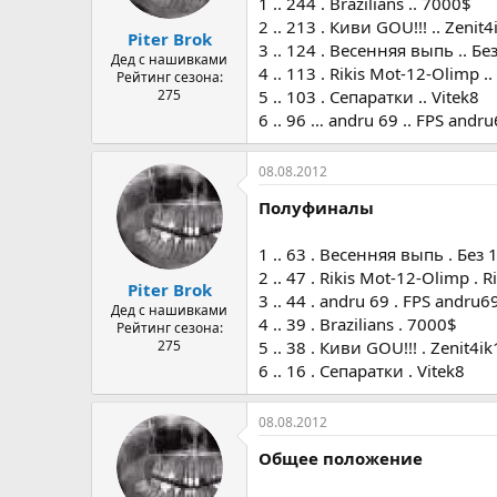
1 .. 244 . Brazilians .. 7000$
2 .. 213 . Киви GOU!!! .. Zenit
Piter Brok
3 .. 124 . Весенняя выпь .. Бе
Дед с нашивками
4 .. 113 . Rikis Mot-12-Olimp .. 
Рейтинг сезона:
275
5 .. 103 . Сепаратки .. Vitek8
6 .. 96 … andru 69 .. FPS andr
08.08.2012
Полуфиналы
1 .. 63 . Весенняя выпь . Без 
2 .. 47 . Rikis Mot-12-Olimp . Ri
Piter Brok
3 .. 44 . andru 69 . FPS andru6
Дед с нашивками
4 .. 39 . Brazilians . 7000$
Рейтинг сезона:
275
5 .. 38 . Киви GOU!!! . Zenit4i
6 .. 16 . Сепаратки . Vitek8
08.08.2012
Общее положение