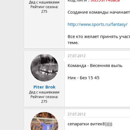
а
Дед с нашивками
Рейтинг сезона:
275
Создание команды начинаетс
http://www.sports.ru/fantasy/
Все кто желает принять уча
теме.
27.07.2012
Команда - Весенняя выпь
Ник - Без 15 45
Piter Brok
Дед с нашивками
Рейтинг сезона:
275
27.07.2012
сепаратки витек8)))))