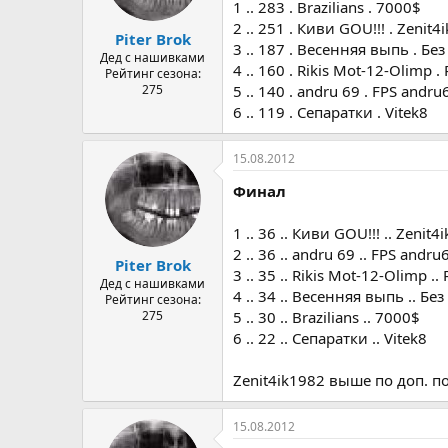
1 .. 283 . Brazilians . 7000$
2 .. 251 . Киви GOU!!! . Zenit4
Piter Brok
3 .. 187 . Весенняя выпь . Без
Дед с нашивками
4 .. 160 . Rikis Mot-12-Olimp . 
Рейтинг сезона:
275
5 .. 140 . andru 69 . FPS andru
6 .. 119 . Сепаратки . Vitek8
15.08.2012
Финал
1 .. 36 .. Киви GOU!!! .. Zenit4
2 .. 36 .. andru 69 .. FPS andru
Piter Brok
3 .. 35 .. Rikis Mot-12-Olimp .. 
Дед с нашивками
4 .. 34 .. Весенняя выпь .. Без
Рейтинг сезона:
275
5 .. 30 .. Brazilians .. 7000$
6 .. 22 .. Сепаратки .. Vitek8
Zenit4ik1982 выше по доп. п
15.08.2012