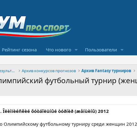
Рейтинг сезона
Что нового
Пользователи
Конкурсы прогнозов и обсуждение результатов
Архив конкурсов прогнозов
Архив Fantasy турниров
u. Олимпийский футбольный турнир (же
u. Îëèìïèéñêèé ôóòáîëüíûé òóðíèð (æåíùèíû) 2012
по Олимпийскому футбольному турниру среди женщин 2012