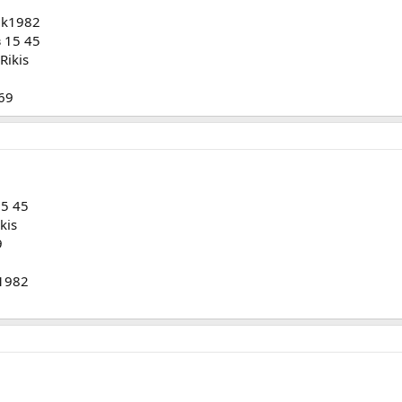
4ik1982
з 15 45
Rikis
u69
15 45
kis
9
k1982