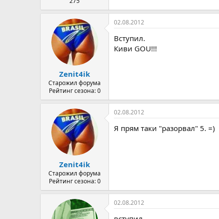
275
02.08.2012
Вступил.
Киви GOU!!!
Zenit4ik
Старожил форума
Рейтинг сезона: 0
02.08.2012
Я прям таки "разорвал" 5. =)
Zenit4ik
Старожил форума
Рейтинг сезона: 0
02.08.2012
вступил