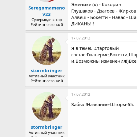
Эменике (к) - Кокорин
Seregamameno
Глушаков - Дзагоев - Жирков
v23
Алвеш - Бокетти - Навас - Ш
Супермодератор
ДИКАНЬ!!!
Рейтинг сезона: 0
17.07.2012
Я в теме!...Стартовый
состав:Гильерме,Бокетти,Ш
и.Возможны изменения!)Все
stormbringer
Активный участник
Рейтинг сезона: 0
17.07.2012
Забыл!Название-Шторм-65.
stormbringer
Активный участник