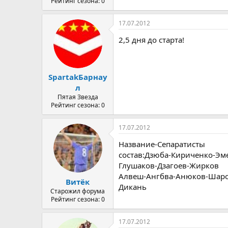
Рейтинг сезона: 0
17.07.2012
2,5 дня до старта!
SpartakБарнау
л
Пятая Звезда
Рейтинг сезона: 0
17.07.2012
Название-Сепаратисты
состав:Дзюба-Кириченко-Эм
Глушаков-Дзагоев-Жирков
Алвеш-Ангбва-Анюков-Шар
Витёк
Дикань
Старожил форума
Рейтинг сезона: 0
17.07.2012