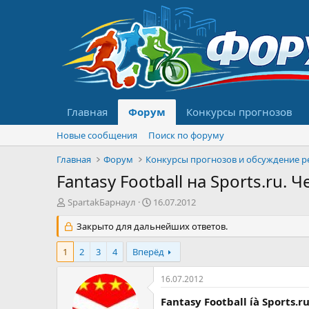
Главная
Форум
Конкурсы прогнозов
Новые сообщения
Поиск по форуму
Главная
Форум
Fantasy Football на Sports.ru. 
А
Д
SpartakБарнаул
16.07.2012
в
а
т
Закрыто для дальнейших ответов.
т
о
а
р
н
1
2
3
4
Вперёд
т
а
е
ч
16.07.2012
м
а
ы
л
Fantasy Football íà Sports.r