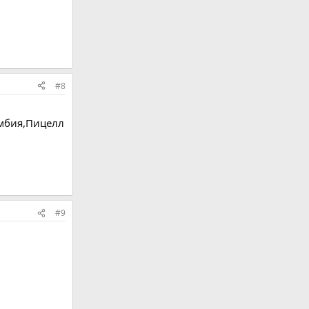
#8
мбия,Пицелл
#9