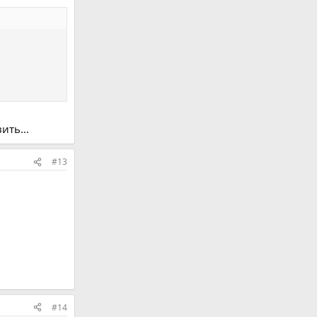
ить...
#13
#14