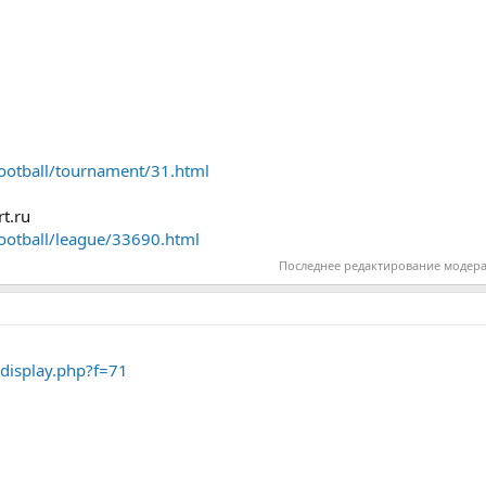
football/tournament/31.html
t.ru
football/league/33690.html
Последнее редактирование модер
display.php?f=71