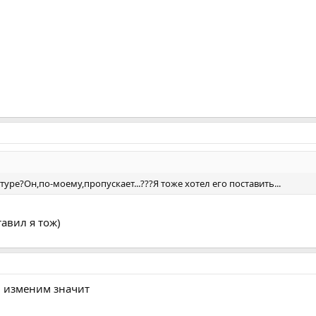
туре?Он,по-моему,пропускает...???Я тоже хотел его поставить...
тавил я тож)
т, изменим значит