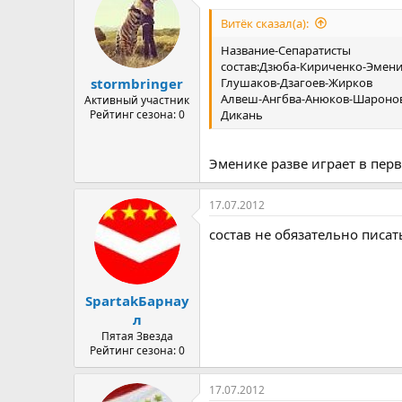
Витёк сказал(а):
Название-Сепаратисты
состав:Дзюба-Кириченко-Эмен
Глушаков-Дзагоев-Жирков
stormbringer
Алвеш-Ангбва-Анюков-Шароно
Активный участник
Дикань
Рейтинг сезона: 0
Эменике разве играет в перво
17.07.2012
состав не обязательно писать
SpartakБарнау
л
Пятая Звезда
Рейтинг сезона: 0
17.07.2012