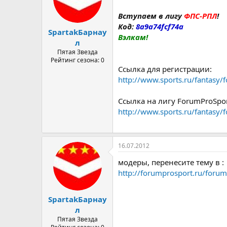
а
Вступаем в лигу
ФПС-РПЛ
!
Код:
8a9a74fcf74a
SpartakБарнау
Вэлкам!
л
Пятая Звезда
Рейтинг сезона: 0
Ссылка для регистрации:
http://www.sports.ru/fantasy/
Ссылка на лигу ForumProSpor
http://www.sports.ru/fantasy/
16.07.2012
модеры, перенесите тему в :
http://forumprosport.ru/forum
SpartakБарнау
л
Пятая Звезда