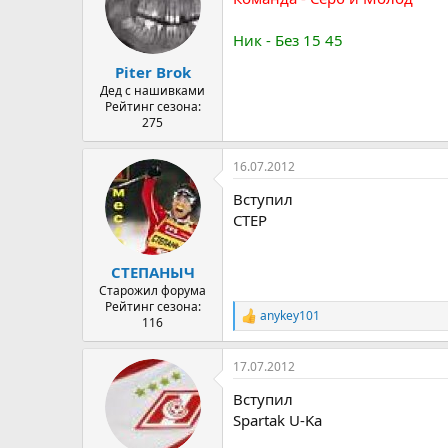
Ник - Без 15 45
Piter Brok
Дед с нашивками
Рейтинг сезона:
275
16.07.2012
Вступил
CTEP
СТЕПАНЫЧ
Старожил форума
Рейтинг сезона:
anykey101
Р
116
е
а
17.07.2012
к
ц
Вступил
и
и
Spartak U-Ka
: