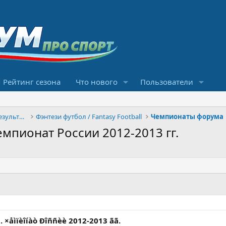
Рейтинг сезона
Что нового
Пользователи
Конкурсы прогнозов и обсуждение результатов
Фэнтези футбол / Fantasy Football
Чемпионаты форума
Чемпионат России 2012-2013 гг.
u. ×åìïèîíàò Ðîññèè 2012-2013 ãã.