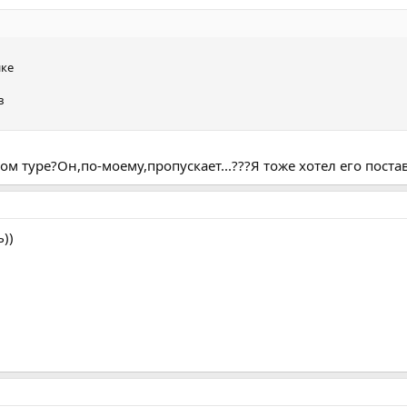
ике
в
м туре?Он,по-моему,пропускает...???Я тоже хотел его постав
))