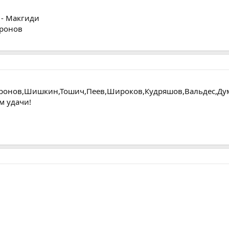
 - Макгиди
аронов
аронов,Шишкин,Тошич,Пеев,Широков,Кудряшов,Вальдес,Ду
м удачи!