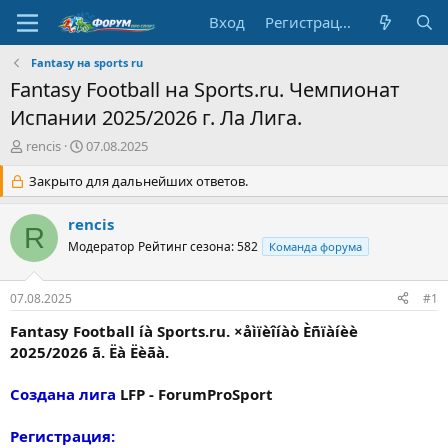
Вход
Регистрация
Fantasy на sports ru
Fantasy Football на Sports.ru. Чемпионат
Испании 2025/2026 г. Ла Лига.
А
Д
rencis
07.08.2025
в
а
т
Закрыто для дальнейших ответов.
т
о
а
р
н
rencis
R
т
а
Модератор
Рейтинг сезона: 582
Команда форума
е
ч
м
а
ы
л
07.08.2025
#1
а
Fantasy Football íà Sports.ru. ×åìïèîíàò Èñïàíèè
2025/2026 ã. Ëà Ëèãà.
Создана лига
LFP - ForumProSport
Регистрация: