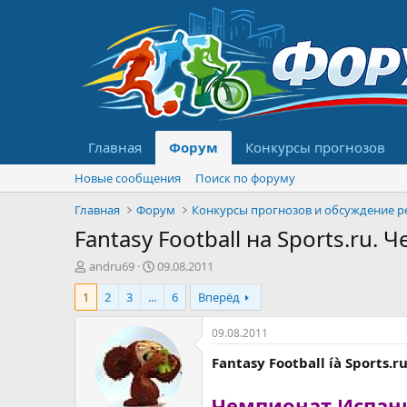
Главная
Форум
Конкурсы прогнозов
Новые сообщения
Поиск по форуму
Главная
Форум
Fantasy Football на Sports.ru
А
Д
andru69
09.08.2011
в
а
1
2
3
...
6
Вперёд
т
т
о
а
р
н
09.08.2011
т
а
Fantasy Football íà Sports.ru
е
ч
м
а
ы
л
Чемпионат Испани