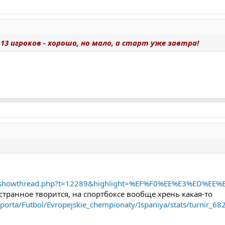
13 игроков - хорошо, но мало, а старт уже завтра!
ru/showthread.php?t=12289&highlight=%EF%F0%EE%E3%ED%EE%
странное творится, на спортбоксе вообще хрень какая-то
sporta/Futbol/Evropejskie_chempionaty/Ispaniya/stats/turnir_68