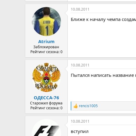
е
а
10.08.2011
к
ц
Ближе к началу чемпа созда
и
и
:
Atrium
Заблокирован
Рейтинг сезона: 0
10.08.2011
Пытался написать название к
ОДЕССА-76
Старожил форума
rencis1005
Р
Рейтинг сезона: 0
е
а
10.08.2011
к
ц
вступил
и