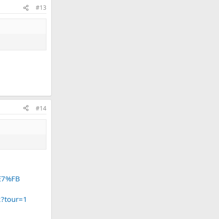
#13
#14
E7%FB
2?tour=1