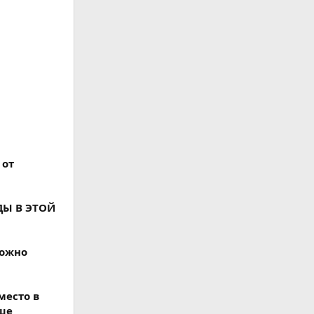
 от
ДЫ В ЭТОЙ
можно
место в
ыше