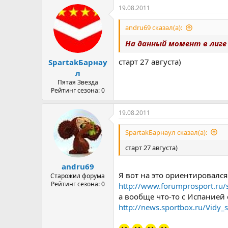
19.08.2011
andru69 сказал(а):
На данный момент в лиге 
старт 27 августа)
SpartakБарнау
л
Пятая Звезда
Рейтинг сезона: 0
19.08.2011
SpartakБарнаул сказал(а):
старт 27 августа)
andru69
Я вот на это ориентировался
Старожил форума
Рейтинг сезона: 0
http://www.forumprosport.
а вообще что-то с Испанией 
http://news.sportbox.ru/Vidy_