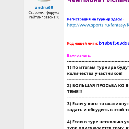
а
andru69
Старожил форума
Рейтинг сезона: 0
-
Регистрация на турнир здесь!
http://www.sports.ru/fantasy/f
b18b8f503d9
Код нашей лиги:
Важно знать:
-------------------------------------------
1) По итогам турнира буду
количества участников!
-------------------------------------------
2) БОЛЬШАЯ ПРОСЬБА КО 
ТЕМЕ!!!
-------------------------------------------
3) Если у кого-то возникн
задать и обсудить в этой 
-------------------------------------------
4) Если в туре несколько 
туре присуждается тому, 