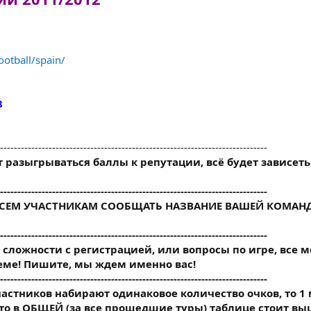
ootball/spain/
8
-----------------------------------------------------------------------------
т разыгрываться баллы к репутации, всё будет зависеть
-----------------------------------------------------------------------------
ВСЕМ УЧАСТНИКАМ СООБЩАТЬ НАЗВАНИЕ ВАШЕЙ КОМАН
-----------------------------------------------------------------------------
ут сложности с регистрацией, или вопросы по игре, все 
теме! Пишите, мы ждем именно вас!
-----------------------------------------------------------------------------
участников набирают одинаковое количество очков, то 1 
кто в ОБЩЕЙ (за все прошедшие туры) таблице стоит в