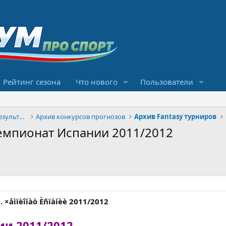
Рейтинг сезона
Что нового
Пользователи
Конкурсы прогнозов и обсуждение результатов
Архив конкурсов прогнозов
Архив Fantasy турниров
. Чемпионат Испании 2011/2012
. ×åìïèîíàò Èñïàíèè 2011/2012
и 2011/2012