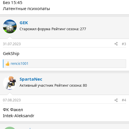
Без 15:45
Латентные психопаты
GEK
Старожил форума
Рейтинг сезона: 277
31.07.2023
#3
GekShip
rencis1001
Р
е
а
SpartaNec
к
ц
Активный участник
Рейтинг сезона: 80
и
и
:
07.08.2023
#4
ФК Факел
Intek-Aleksandr