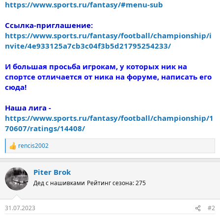
https://www.sports.ru/fantasy/#menu-sub
Ссылка-приглашение:
https://www.sports.ru/fantasy/football/championship/i
nvite/4e933125a7cb3c04f3b5d21795254233/
И большая просьба игрокам, у которых ник на
спортсе отличается от ника на форуме, написать его
сюда!
Наша лига -
https://www.sports.ru/fantasy/football/championship/1
70607/ratings/14408/
rencis2002
Р
е
а
Piter Brok
к
ц
Дед с нашивками
Рейтинг сезона: 275
и
и
:
31.07.2023
#2