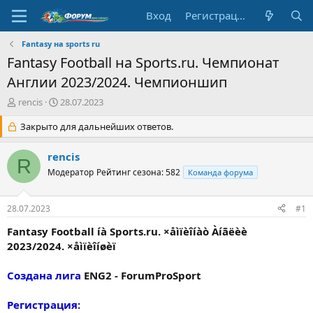
Вход
Регистрация
Fantasy на sports ru
Fantasy Football на Sports.ru. Чемпионат
Англии 2023/2024. Чемпионшип
А
Д
rencis
28.07.2023
в
а
т
Закрыто для дальнейших ответов.
т
о
а
р
н
rencis
R
т
а
Модератор
Рейтинг сезона: 582
Команда форума
е
ч
м
а
ы
л
28.07.2023
#1
а
Fantasy Football íà Sports.ru. ×åìïèîíàò Àíãëèè
2023/2024. ×åìïèîíøèï
Создана лига
ENG2 - ForumProSport
Регистрация: