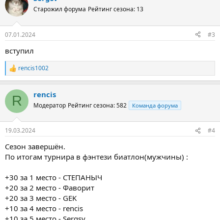
Старожил форума
Рейтинг сезона: 13
07.01.2024
#3
вступил
rencis1002
Р
е
а
rencis
к
R
ц
Модератор
Рейтинг сезона: 582
Команда форума
и
и
:
19.03.2024
#4
Сезон завершён.
По итогам турнира в фэнтези биатлон(мужчины) :
+30 за 1 место - СТЕПАНЫЧ
+20 за 2 место - Фаворит
+20 за 3 место - GEK
+10 за 4 место - rencis
+10 за 5 место - Sergsv