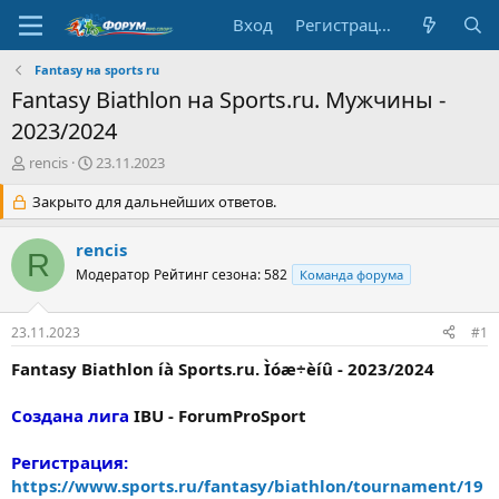
Вход
Регистрация
Fantasy на sports ru
Fantasy Biathlon на Sports.ru. Мужчины -
2023/2024
А
Д
rencis
23.11.2023
в
а
т
Закрыто для дальнейших ответов.
т
о
а
р
н
rencis
R
т
а
Модератор
Рейтинг сезона: 582
Команда форума
е
ч
м
а
ы
л
23.11.2023
#1
а
Fantasy Biathlon íà Sports.ru. Ìóæ÷èíû - 2023/2024
Создана лига
IBU - ForumProSport
Регистрация:
https://www.sports.ru/fantasy/biathlon/tournament/19