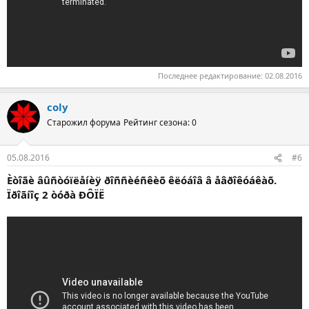
Последнее редактирование:
02.08.2016
coly
Старожил форума
Рейтинг сезона: 0
05.08.2016
#6
Èòîãè âûñòóïëåíèÿ ðîññèéñêèõ êëóáîâ â åâðîêóáêàõ.
Ïðîãíîç 2 òóðà ÐÔÏË