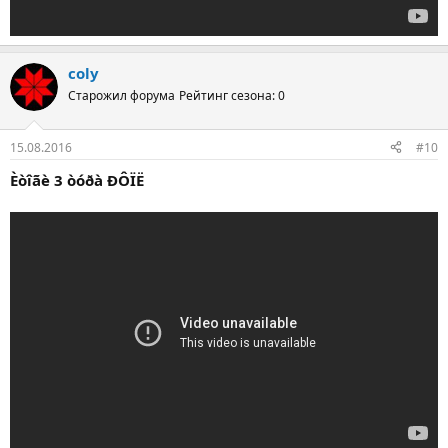
coly
Старожил форума
Рейтинг сезона: 0
15.08.2016
#10
Èòîãè 3 òóðà ÐÔÏË