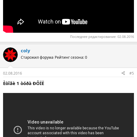
Последнее редактирование:
02.08.2016
coly
Старожил форума
Рейтинг сезона: 0
02.08.2016
#5
Èòîãè 1 òóðà ÐÔÏË