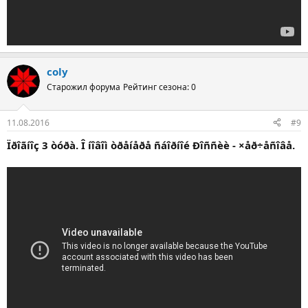
coly
Старожил форума
Рейтинг сезона: 0
11.08.2016
#9
Ïðîãíîç 3 òóðà. Î íîâîì òðåíåðå ñáîðíîé Ðîññèè - ×åð÷åñîâå.