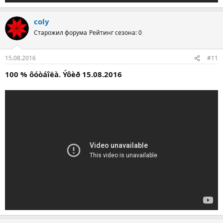
coly
Старожил форума
Рейтинг сезона: 0
15.08.2016
#11
100 % ôóòáîëà. Ýôèð 15.08.2016