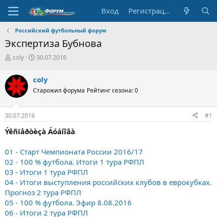
Вход
Регистрация
Российский футбольный форум
Экспертиза Бубнова
А
Д
coly
30.07.2016
в
а
т
т
coly
о
а
Старожил форума
Рейтинг сезона: 0
р
н
т
а
е
ч
30.07.2016
#1
м
а
ы
л
Ýêñïåðòèçà Áóáíîâà
а
01 - Старт Чемпионата России 2016/17
02 - 100 % футбола. Итоги 1 тура РФПЛ
03 - Итоги 1 тура РФПЛ
04 - Итоги выступления российских клубов в еврокубках.
Прогноз 2 тура РФПЛ
05 - 100 % футбола. Эфир 8.08.2016
06 - Итоги 2 тура РФПЛ