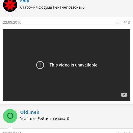
coly
Старожил форума
Рейтинг сезона: 0
22.08.2016
#13
Old men
O
Участник
Рейтинг сезона: 0