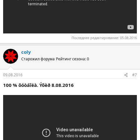
Последнее редактирование:
05.08.2016
coly
Старожил форума
Рейтинг сезона: 0
09.08.2016
#7
100 % ôóòáîëà. Ýôèð 8.08.2016