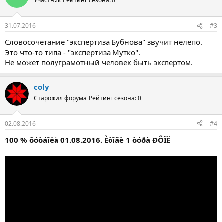
Участник
Рейтинг сезона: 0
31.07.2016
#3
Словосочетание "экспертиза Бубнова" звучит нелепо.
Это что-то типа - "экспертиза Мутко".
Не может полуграмотный человек быть экспертом.
coly
Старожил форума
Рейтинг сезона: 0
02.08.2016
#4
100 % ôóòáîëà 01.08.2016. Èòîãè 1 òóðà ÐÔÏË