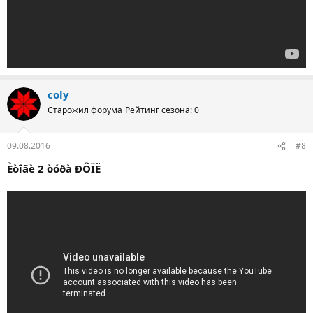
coly
Старожил форума
Рейтинг сезона: 0
09.08.2016
#8
Èòîãè 2 òóðà ÐÔÏË