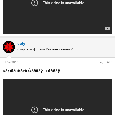
coly
Старожил форума
Рейтинг сезона: 0
01.09.2016
#20
Ðàçáîð ìàò÷à Òóðöèÿ - Ðîññèÿ