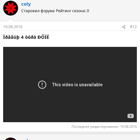
coly
Старожил форума
Рейтинг сезона: 0
19.08.2016
#12
Ïðåâüþ 4 òóðà ÐÔÏË
Последнее редактирование:
19.08.2016