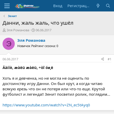
Вход
Регистрация
Зенит
Данни, жаль жаль, что ушёл
А
Д
Эля Романова
06.06.2017
в
а
т
т
Эля Романова
Э
о
а
Новичок
Рейтинг сезона: 0
р
н
т
а
е
ч
06.06.2017
#1
м
а
ы
л
Äàííè, æàëü æàëü, ÷òî óø¸ë
а
Хоть я и девченка, но не могла не оценить по
достоинству игру Данни. Он был крут, а когда читаю
всякую ерезь что он не потеря или что-то еще. Крутой
футболист и легенда!! Зенит посветил ролик, поглядим...
https://www.youtube.com/watch?v=ZN_ec5tAyq0