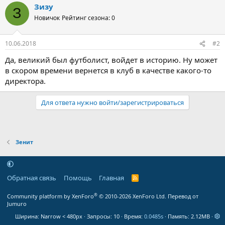
Зизу
З
Новичок
Рейтинг сезона: 0
10.06.2018
#2
Да, великий был футболист, войдет в историю. Ну может
в скором времени вернется в клуб в качестве какого-то
директора.
Для ответа нужно войти/зарегистрироваться
Зенит
Обратная связь
Помощь
Главная
R
S
S
®
Community platform by XenForo
© 2010-2026 XenForo Ltd.
Перевод от
Jumuro
Ширина
Запросы
10
Время
0.0485s
Память
2.12MB