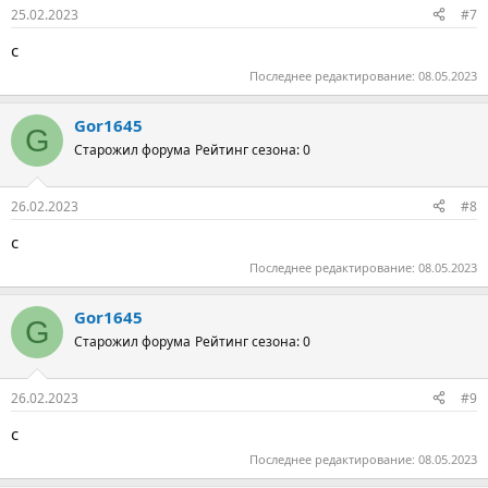
25.02.2023
#7
с
Последнее редактирование:
08.05.2023
Gor1645
G
Старожил форума
Рейтинг сезона: 0
26.02.2023
#8
с
Последнее редактирование:
08.05.2023
Gor1645
G
Старожил форума
Рейтинг сезона: 0
26.02.2023
#9
с
Последнее редактирование:
08.05.2023