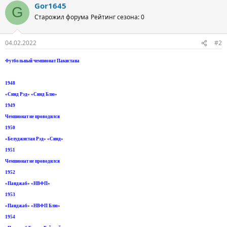
Gor1645
G
Старожил форума
Рейтинг сезона: 0
04.02.2022
#2
Футбольный чемпионат Пакистана
1948
«Синд Рэд» «Синд Блю»
1949
Чемпионат не проводился
1950
«Белуджистан Рэд» «Синд»
1951
Чемпионат не проводился
1952
«Панджаб» «НВФП»
1953
«Панджаб» «НВФП Блю»
1954