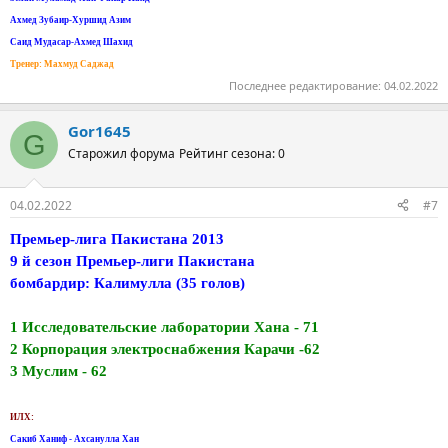
Ахмед Зубаир-Хуршид Азим
Саид Мудасар-Ахмед Шахид
Тренер: Махмуд Саджад
Последнее редактирование:
04.02.2022
Gor1645
G
Старожил форума
Рейтинг сезона: 0
04.02.2022
#7
Премьер-лига Пакистана 2013
9 й сезон Премьер-лиги Пакистана
бомбардир: Калимулла (35 голов)
1 Исследовательские лаборатории Хана - 71
2 Корпорация электроснабжения Карачи -62
3 Муслим - 62
ИЛХ:
Сакиб Ханиф - Ахсанулла Хан