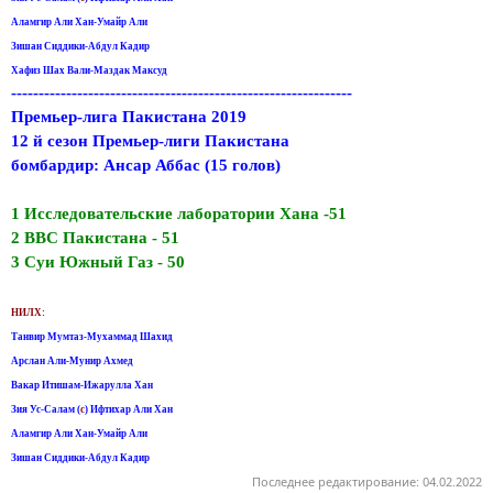
Аламгир Али Хан-Умайр Али
Зишан Сиддики-Абдул Кадир
Хафиз Шах Вали-Маздак Максуд
--------------------------------------------------------------
Премьер-лига Пакистана 2019
12 й сезон Премьер-лиги Пакистана
бомбардир: Ансар Аббас (15 голов)
1 Исследовательские лаборатории Хана -51
2 ВВС Пакистана - 51
3 Суи Южный Газ - 50
НИЛХ:
Танвир Мумтаз-Мухаммад Шахид
Арслан Али-Мунир Ахмед
Вакар Итишам-Ижарулла Хан
Зия Ус-Салам (
с
) Ифтихар Али Хан
Аламгир Али Хан-Умайр Али
Зишан Сиддики-Абдул Кадир
Последнее редактирование:
04.02.2022