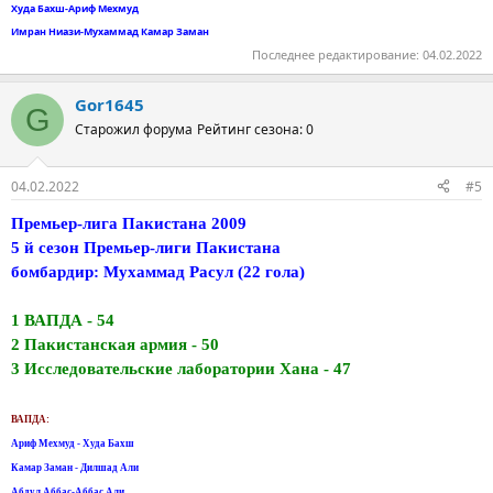
Худа Бахш-Ариф Мехмуд
Имран Ниази-Мухаммад Камар Заман
Последнее редактирование:
04.02.2022
Gor1645
G
Старожил форума
Рейтинг сезона: 0
04.02.2022
#5
Премьер-лига Пакистана 2009
5 й сезон Премьер-лиги Пакистана
бомбардир: Мухаммад Расул (22 гола)
1 ВАПДА - 54
2 Пакистанская армия - 50
3 Исследовательские лаборатории Хана - 47
ВАПДА:
Ариф Мехмуд - Худа Бахш
Камар Заман - Дилшад Али
Абдул Аббас-Аббас Али