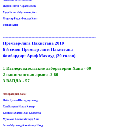
Имран Ниази-Акрам Масих
Худа Бахш - Мухаммад Аяз
Мудасар Радж-Факхар Хаят
Ризван Асиф
-----------------------------------------------------------------
Премьер-лига Пакистана 2010
6 й сезон Премьер-лиги Пакистана
бомбардир: Ариф Махмуд (20 голов)
1 Исследовательские лаборатории Хана - 60
2 пакистанская армия -2 60
3 ВАПДА - 57
Лаборатории Хана:
Наби Гулан-Шахид мухамад
Хан Камран-Исхак Хамар
Касим Мухамад-Хан Калемула
Мухамад Касим-Махмуд Хан
Зехан Мухамад-Хан Факар Наяд