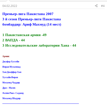
04.02.2022
#4
Премьер-лига Пакистана 2007
3 й сезон Премьер-лиги Пакистана
бомбардир: Ариф Махмуд (14 мест)
1 Пакистанская армия -49
2 ВАПДА - 44
3 Исследовательские лаборатории Хана - 44
Армия:
Джафар Хуссейн
Имран Мухаммад
Хан Джаффар-Хан
Хуссайн Имран
Мохамед Чаддир
Драз - Масих
Фатим Риаз- Саджид
Мохамед Шаддир
----------------------------------------------------------------