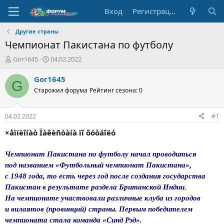
Вход
Регистрация
Другие страны
Чемпионат Пакистана по футболу
А
Д
Gor1645
04.02.2022
в
а
т
т
Gor1645
G
о
а
Старожил форума
Рейтинг сезона: 0
р
н
т
а
е
ч
04.02.2022
#1
м
а
ы
л
×åìïèîíàò Ïàêèñòàíà ïî ôóòáîëó
а
Чемпионат Пакистана по футболу начал проводиться
под названием «Футбольный чемпионат Пакистана»,
с 1948 года, то есть через год после создания государства
Пакистан в результате раздела Британской Индии.
На чемпионате участвовали различные клуба из городов
и вилаятов (провинций) страны. Первым победителем
чемпионата стала команда «Синд Рэд».