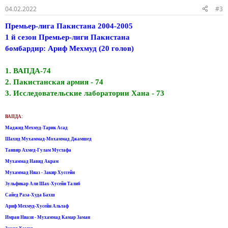
04.02.2022
#3
Премьер-лига Пакистана 2004-2005
1 й сезон Премьер-лиги Пакистана
бомбардир: Ариф Мехмуд (20 голов)
1. ВАПДА-74
2. Пакистанская армия - 74
3. Исследовательские лаборатории Хана - 73
ВАПДА:
Маджид Мехмуд-Тарик Асад
Шахид Мухаммад-Мохаммад Джамшед
Танвир Ахмед-Гулам Мустафа
Мухаммад Навид Акрам
Мухаммад Ниаз - Закир Хуссейн
Зульфикар Али Шах-Хусейн Талиб
Сайед Раза-Худа Бахш
Ариф Мехмуд-Хусейн Альтаф
Имран Ниази - Мухаммад Камар Заман