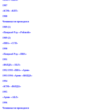
«ПАФ» «ПИА»
1987
«КТМ» «КПТ»
1988
Чемпионат не проводился
1989 (1)
«Панджаб Рэд» «Рэйлвэйз»
1989 (2)
«ПИА» «СГП»
1990
«Панджаб Рэд» «ПИА»
1991
«ВАПДА» «ХБЛ»
1992/1993 «ПИА» «Арми»
1993/1994 «Арми» «ВАПДА»
1994
«КТМ» «ВАПДА»
1995
«Арми» «АБЛ»
1996
Чемпионат не проводился