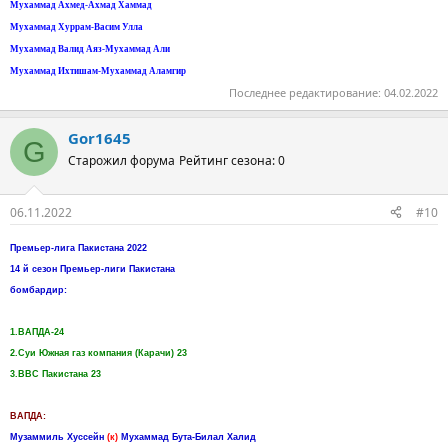
Мухаммад Ахмед-Ахмад Хаммад
Мухаммад Хуррам-Васим Улла
Мухаммад Валид Аяз-Мухаммад Али
Мухаммад Ихтишам-Мухаммад Аламгир
Последнее редактирование:
04.02.2022
Gor1645
G
Старожил форума
Рейтинг сезона: 0
06.11.2022
#10
Премьер-лига Пакистана 2022
14 й сезон Премьер-лиги Пакистана
бомбардир:
1.ВАПДА-24
2.Суи Южная газ компания (Карачи) 23
3.ВВС Пакистана 23
ВАПДА:
Музаммиль Хуссейн
(к)
Мухаммад Бута-Билал Халид