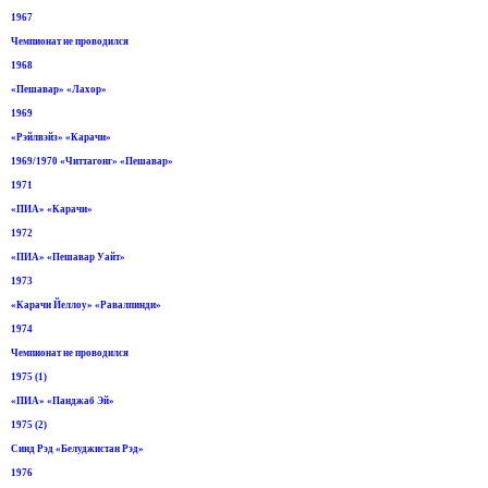
1967
Чемпионат не проводился
1968
«Пешавар» «Лахор»
1969
«Рэйлвэйз» «Карачи»
1969/1970 «Читтагонг» «Пешавар»
1971
«ПИА» «Карачи»
1972
«ПИА» «Пешавар Уайт»
1973
«Карачи Йеллоу» «Равалпинди»
1974
Чемпионат не проводился
1975 (1)
«ПИА» «Панджаб Эй»
1975 (2)
Синд Рэд «Белуджистан Рэд»
1976