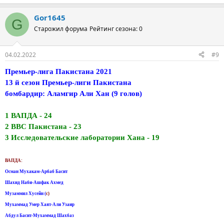
Gor1645
G
Старожил форума
Рейтинг сезона: 0
04.02.2022
#9
Премьер-лига Пакистана 2021
13 й сезон Премьер-лиги Пакистана
бомбардир: Аламгир Али Хан (9 голов)
1 ВАПДА - 24
2 ВВС Пакистана - 23
3 Исследовательские лаборатории Хана - 19
ВАПДА:
Осман Мухакам-Арбаб Басит
Шахид Наби-Ашфак Ахмед
Музаммил Хусейн (
с)
Мухаммад Умер Хаят-Али Узаир
Абдул Басит-Мухаммад Шахбаз