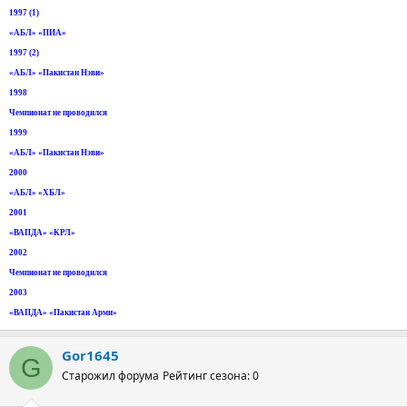
1997 (1)
«АБЛ» «ПИА»
1997 (2)
«АБЛ» «Пакистан Нэви»
1998
Чемпионат не проводился
1999
«АБЛ» «Пакистан Нэви»
2000
«АБЛ» «ХБЛ»
2001
«ВАПДА» «КРЛ»
2002
Чемпионат не проводился
2003
«ВАПДА» «Пакистан Арми»
Gor1645
G
Старожил форума
Рейтинг сезона: 0