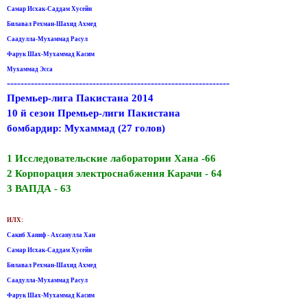
Самар Исхак-Саддам Хусейн
Билавал Рехман-Шахид Ахмед
Саадулла-Мухаммад Расул
Фарук Шах-Мухаммад Касим
Мухаммад Эсса
-----------------------------------------------------------------
Премьер-лига Пакистана 2014
10 й сезон Премьер-лиги Пакистана
бомбардир: Мухаммад (27 голов)
1 Исследовательские лаборатории Хана -66
2 Корпорация электроснабжения Карачи - 64
3 ВАПДА - 63
ИЛХ:
Сакиб Ханиф - Ахсанулла Хан
Самар Исхак-Саддам Хусейн
Билавал Рехман-Шахид Ахмед
Саадулла-Мухаммад Расул
Фарук Шах-Мухаммад Касим