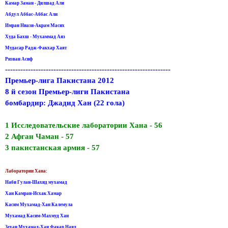
Камар Заман - Дилшад Али
Абдул Аббас-Аббас Али
Имран Ниази-Акрам Масих
Худа Бахш - Мухаммад Аяз
Мудасар Радж-Факхар Хаят
Ризван Асиф
-----------------------------------------------------------------
Премьер-лига Пакистана 2012
8 й сезон Премьер-лиги Пакистана
бомбардир: Джадид Хан (22 гола)
1 Исследовательские лаборатории Хана - 56
2 Афган Чаман - 57
3 пакистанская армия - 57
Лаборатории Хана:
Наби Гулан-Шахид мухамад
Хан Камран-Исхак Хамар
Касим Мухамад-Хан Калемула
Мухамад Касим-Махмуд Хан
Зехан Мухамад-Хан Факар Наяд