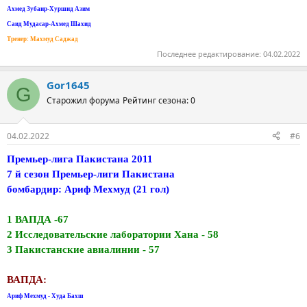
Ахмед Зубаир-Хуршид Азим
Саид Мудасар-Ахмед Шахид
Тренер: Махмуд Саджад
Последнее редактирование:
04.02.2022
Gor1645
G
Старожил форума
Рейтинг сезона: 0
04.02.2022
#6
Премьер-лига Пакистана 2011
7 й сезон Премьер-лиги Пакистана
бомбардир: Ариф Мехмуд (21 гол)
1 ВАПДА -67
2 Исследовательские лаборатории Хана - 58
3 Пакистанские авиалинии - 57
ВАПДА:
Ариф Мехмуд - Худа Бахш