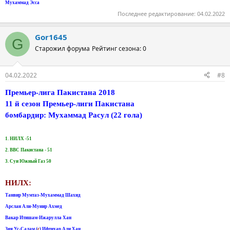
Мухаммад Эсса
Последнее редактирование:
04.02.2022
Gor1645
G
Старожил форума
Рейтинг сезона: 0
04.02.2022
#8
Премьер-лига Пакистана 2018
11 й сезон Премьер-лиги Пакистана
бомбардир: Мухаммад Расул (22 гола)
1. НИЛХ -51
2. ВВС Пакистана - 51
3. Суи Южный Газ 50
НИЛХ:
Танвир Мумтаз-Мухаммад Шахид
Арслан Али-Мунир Ахмед
Вакар Итишам-Ижарулла Хан
Зия Ус-Салам (
с
) Ифтихар Али Хан