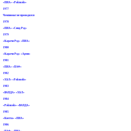
«ПИА» «Рэйлвэйз»
1977
Чемпионат не проводился
1978
«ПИА» «Синд Рэд»
1979
«Карачи Рэд» «ПИА»
1980
«Карачи Рэд» «Арми»
1981
«ПИА» «ПАФ»
1982
«ХБЛ» «Рэйлвэйз»
1983
«ВАПДА» «ХБЛ»
1984
«Рэйлвэйз» «ВАПДА»
1985
«Кветта» «ПИА»
1986