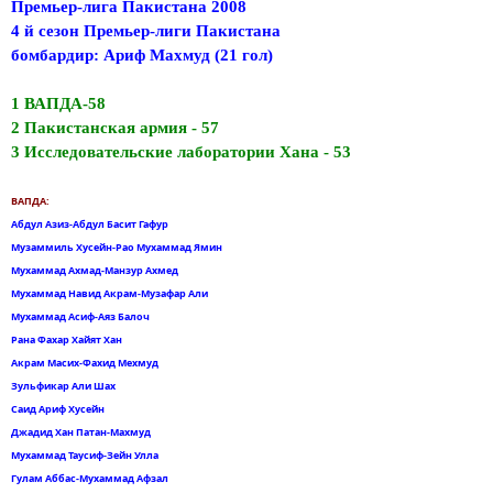
Премьер-лига Пакистана 2008
4 й сезон Премьер-лиги Пакистана
бомбардир: Ариф Махмуд (21 гол)
1 ВАПДА-58
2 Пакистанская армия - 57
3 Исследовательские лаборатории Хана - 53
ВАПДА:
Абдул Азиз-Абдул Басит Гафур
Музаммиль Хусейн-Рао Мухаммад Ямин
Мухаммад Ахмад-Манзур Ахмед
Мухаммад Навид Акрам-Музафар Али
Мухаммад Асиф-Аяз Балоч
Рана Фахар Хайят Хан
Акрам Масих-Фахид Мехмуд
Зульфикар Али Шах
Саид Ариф Хусейн
Джадид Хан Патан-Махмуд
Мухаммад Таусиф-Зейн Улла
Гулам Аббас-Мухаммад Афзал