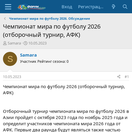
Вход
Регистрация
Чемпионат мира по футболу 2026. Обсуждение
Чемпионат мира по футболу 2026
(отборочный турнир, АФК)
А
Д
Samara
10.05.2023
в
а
т
т
Samara
S
о
а
Участник
Рейтинг сезона: 0
р
н
т
а
е
ч
10.05.2023
#1
м
а
ы
л
Чемпионат мира по футболу 2026 (отборочный турнир,
а
АФК)
Отборочный турнир чемпионата мира по футболу 2026 в
Азии пройдет с октября 2023 года по ноябрь 2025 года и
определит участников чемпионата мира 2026 года от
АФК. Первые два раунда будут являться также частью