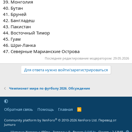
39. Монголия
40. Бутан
41. Бруней
42. Бангладеш
43. Пакистан
44. Восточный Тимор
45. Гуам
46. Шри-Ланка
47. Северные Марианские Острова
Последнее редактирование модератором:
29.05.2026
Для ответа нужно войти/зарегистрироваться
Чемпионат мира по футболу 2026. Обсуждение
Обратная связь
Помощь
Главная
R
S
S
®
Community platform by XenForo
© 2010-2026 XenForo Ltd.
Перевод от
Jumuro
Ширина
Запросы
9
Время
0.0454s
Память
2.13MB