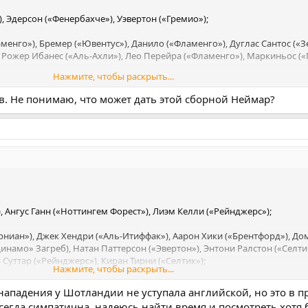
, Эдерсон («Фенербахче»), Уэвертон («Гремио»);
енго»), Бремер («Ювентус»), Данило («Фламенго»), Дуглас Сантос («Зе
, Рожер Ибанес («Аль-Ахли»), Лео Перейра («Фламенго»), Маркиньос («
Нажмите, чтобы раскрыть...
 («Ньюкасл»), Каземиро («Манчестер Юнайтед»), Данило дос Сантос (
в. Не понимаю, что может дать этой сборной Неймар?
 Пакета («Фламенго»);
«Реал»), Габриэл Мартинелли («Арсенал»), Игор Тиаго («Брентфорд»), 
естер Юнайтед»), Неймар («Сантос»), Рафинья Диас («Барселона»), Ра
«Реал»).
), Ангус Ганн («Ноттингем Форест»), Лиэм Келли («Рейнджерс»);
рниан»), Джек Хендри («Аль-Итиффак»), Аарон Хики («Брентфорд»), Д
Динамо» Загреб), Натан Паттерсон («Эвертон»), Энтони Ралстон («Селти
Суттар («Рейнджерс»), Киран Тирни («Селтик»);
Нажмите, чтобы раскрыть...
«Борнмут»), Финдлэй Кертис («Килмарнок»), Льюис Фергюсон («Болонь
нападения у Шотландии не уступала английской, но это в 
р («Наполи»), Джон Макгинн («Астон Вилла»), Кенни Маклин («Норвич»
всегда симпатична, надеюсь найти время и посмотреть хотя