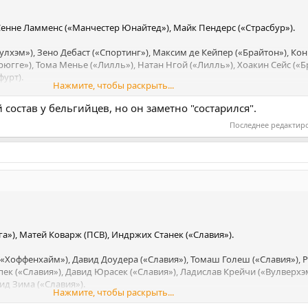
 Сенне Ламменс («Манчестер Юнайтед»), Майк Пендерс («Страсбур»).
лхэм»), Зено Дебаст («Спортинг»), Максим де Кейпер («Брайтон»), Кон
югге»), Тома Менье («Лилль»), Натан Нгой («Лилль»), Хоакин Сейс («Б
фурт).
Нажмите, чтобы раскрыть...
е («Наполи»), Амаду Онана («Астон Вилла»), Николас Раскин («Рейнд
остав у бельгийцев, но он заметно "состарился".
 Ванакен («Брюгге»), Аксель Витцель («Жирона»).
Последнее редактир
 («Аталанта»), Жереми Доку («Манчестер Сити»), Матиас Фернандес 
»), Альваро Давид Монтеро («Велес Сарсфилд»), Давид Оспина («Насьо
оли»), Доди Лукебакио («Бенфика»), Диегу Морейра («Страсбур»), Алек
 Троссард («Арсенал»).
ристал Пэлас»), Сантьяго Арьяс («Индепендьенте»), Джон Лукуми («Бо
), Йерри Мина («Кальяри»), Вильер Дитта («Крус Асуль»), Хоан Мохика
«Нант»).
ма («Кристал Пэлас»), Кевин Кастаньо («Ривер Плейт»), Ричард Риос 
 Джон Арьяс («Палмейрас»), Хуан Портилья Ороско («Атлетико Паранаэн
а»), Матей Коварж (ПСВ), Индржих Станек («Славия»).
траль»), Хамес Родригес («Миннесота Юнайтед»), Хорхе Карраскаль (
Хоффенхайм»), Давид Доудера («Славия»), Томаш Голеш («Славия»), 
ек («Славия»), Давид Юрасек («Славия»), Ладислав Крейчи («Вулверхэ
я»), Карлос Андрес Гомес («Васко да Гама»), Хуан Камило Эрнандес («Б
ид Зима («Славия»).
Нажмите, чтобы раскрыть...
жон Кордоба («Краснодар»).