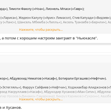
рд»), Тимоти Фаюлу («Ноа»), Лионель Мпаси («Гавр»);
(«Лариса»), Жедеон Калулу («Арис» Лимасол), Стив Капуади («Видзев»)
у («Ланс»), Шансель Мбемба («Лилль»), Аксель Туанзебе («Бернли»), А
Нажмите, чтобы раскрыть...
, а потом с хорошим настроем заиграет в "Ньюкасле".
Спартак»), Гаэль Какута («Лариса»), Эдо Кайембе («Уотфорд»), Натан
ми («Атромитос»), Нгалайель Мукау («Лилль»), Шарль Пикель («Эспан
шибола («Килмарнок»);
ьяспор»), Брайан Чипенга («Кастельон»), Седрик Бакамбу («Бетис»),
е («Пирамидс»), Йоан Висса («Ньюкасл»).
хор»), Абдувохид Нематов («Насаф»), Ботирали Ергашев («Нефтчи»).
«Эстегляль»), Фаррух Сайфиев («Нефтчи»), Ходжиакбар Алиджонов («П
зод Насруллаев («Насаф»), Абдукодир Хусанов («Ман Сити»), Абдулла
гир Урозов («Динамо» Самарканд), Бехруз Каримов («Сухрон»), Авазб
Нажмите, чтобы раскрыть...
 и Хусанов.
в («Бани Яс»), Одильжон Хамробеков («Трактор Тербиз»), Джамшид И