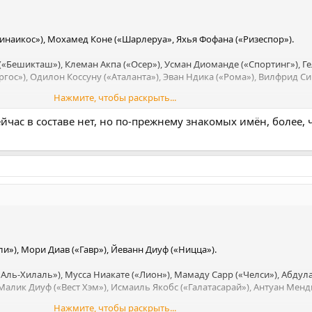
инаикос»), Мохамед Коне («Шарлеруа», Яхья Фофана («Ризеспор»).
«Бешикташ»), Клеман Акпа («Осер»), Усман Диоманде («Спортинг»), Ге
ургос»), Одилон Коссуну («Аталанта»), Эван Ндика («Рома»), Вилфрид С
Нажмите, чтобы раскрыть...
Порту»), Парфе Гиагон («Шарлеруа»), Крист Инао Улай («Трабзонспор»
ейчас в составе нет, но по-прежнему знакомых имён, более, 
ангаре («Ноттингем Форест»), Жан-Микаэль Сери («Аль-Оруба»).
ркль Брюгге»), Ян Диоманде («Лейпциг»), Амад Диалло («МЮ»), Эванн
уре («Хоффенхайм»), Симон Аденгра («Монако»), Анж-Йоан Бонни («Инте
(«Ницца»).
и»), Мори Диав («Гавр»), Йеванн Диуф («Ницца»).
Аль-Хилаль»), Мусса Ниакате («Лион»), Мамаду Сарр («Челси»), Абдул
алик Диуф («Вест Хэм»), Исмаиль Якобс («Галатасарай»), Антуан Менд
Нажмите, чтобы раскрыть...