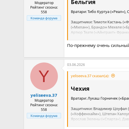
Бельгия​
Модератор
Рейтинг сезона:
Вратари: Тибо Куртуа («Реал»),
558
Команда форума
Защитники: Тимоти Кастань («Фу
(«Милан»), Брандон Мехеле («Бр
Артюр Теате («Айнтрахт» Франк
Полузащитники: Кевин де Брюйн
По-прежнему очень сильный с
Тилеманс («Астон Вилла»), Ханс
Нападающие: Шарль де Кетеларе
Вратари: Камило Варгас («Атлас
(«Лилль»), Ромелу Лукаку («Нап
03.06.2026
Салемакерс («Милан»), Леандро
Y
Защитники: Даниэль Муньос («К
yeliseeva.37 сказал(а):
Давинсон Санчес («Галатасарай»
(«Мальорка»), Дейвер Мачадо (
Чехия​
Полузащитники: Джефферсон Лер
yeliseeva.37
Хуан Кинтеро («Ривер Плейт»),
Вратари: Лукаш Горничек («Браг
Модератор
Хаминтон Кампас («Росарио Сен
Рейтинг сезона:
Густаво Пуэрта («Расинг»).
Защитники: Владимир Цоуфал («
558
(«Хоффенхайм»), Штепан Халоуп
Команда форума
Нападающие: Луис Диас («Бавари
Ярослав Зелены («Спарта»), Дав
Суарес Чаррис («Спортинг»), Д