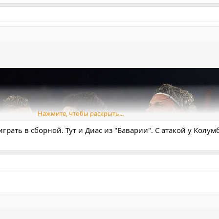
 («Пахтакор»), Акмаль Мозговой («Пахтакор»), Азизджон Ганиев («Аль
зод Есанов («Бухара»).
(«Истанбул Башакшехир»), Игорь Сергеев («Персеполис»), Жалолид
он Урунов («Персеполис»), Аббосбек Файзуллаев («Истанбул Башакшех
Нажмите, чтобы раскрыть...
грать в сборной. Тут и Диас из "Баварии". С атакой у Колу