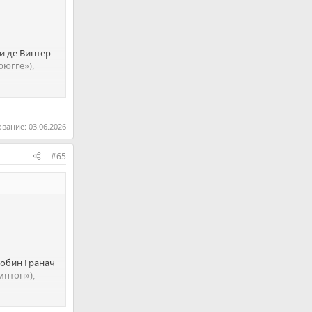
и де Винтер
рюгге»),
жерс»), Юри
ование:
03.06.2026
Пардо
наль»).
сис
#65
лонья»),
(«Бенфика»),
се»),
«Фламенго»),
Робин Гранач
мптон»),
етис»), Луис