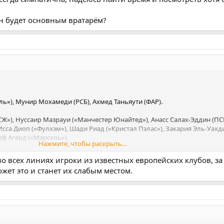
н будет основным вратарём?
»), Линдон Дайкс («Чарльтон»), Джордж Херст («Ипсвич»), Лоуренс Ш
мптон»).
ль»), Мунир Мохамеди (РСБ), Ахмед Таньяути (ФАР).
»), Нуссаир Мазрауи («Манчестер Юнайтед»), Анасс Салах-Эддин (ПС
сса Диоп («Фулхэм»), Шади Риад («Кристал Пэлас»), Закария Эль-Уахди
еф Агерд («Марсель»).
Нажмите, чтобы раскрыть...
 («Рома»), Аззедин Унаи («Жирона»), Исмаэль Сайбари (ПСВ), Биляль 
о всех линиях игроки из известных европейских клубов, за
т («Страсбур»), Софьян Амрабат («Бетис»), Айюб Буадди («Лилль»).
жет это и станет их слабым местом.
»), Аюб Эль-Кааби («Олимпиакос»), Абде Эззальзули («Бетис»), Суфья
трасбур»), Аюб Амаимуни-Эшгуяб («Айнтрахт»), Шамсдин Тальби («Санде