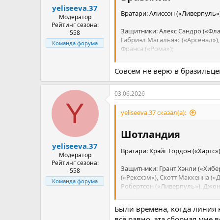
yeliseeva.37
Вратари: Алиссон («Ливерпуль»)
Модератор
Рейтинг сезона:
Защитники: Алекс Сандро («Флам
558
Габриэл Магальяэс («Арсенал»)
Команда форума
Франса («Рома»);
Полузащитники: Бруно Гимараэс
Совсем не верю в бразильце
Фабиньо («Аль-Иттихад»), Лукас
Нападающие: Эндрик («Лион» / 
03.06.2026
(«Зенит»), Матеус Кунья («Манч
Y
(«Борнмут»), Винисиус Жуниор (
yeliseeva.37 сказал(а):
Шотландия​
yeliseeva.37
Вратари: Крэйг Гордон («Хартс»
Модератор
Рейтинг сезона:
Защитники: Грант Хэнли («Хибе
558
(«Рексхэм»), Скотт Маккенна («
Команда форума
Робертсон («Ливерпуль»), Джон 
Полузащитники: Райан Кристи (
Были времена, когда линия 
Доук («Борнмут»), Билли Гилмо
всё равно, эта сборная мне 