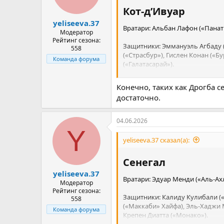
Кот-д’Ивуар​
yeliseeva.37
Вратари: Альбан Лафон («Панат
Модератор
Рейтинг сезона:
Защитники: Эммануэль Агбаду (
558
(«Страсбур»), Гислен Конан («Б
Команда форума
(«Галатасарай»).
Полузащитники: Секо Фофана («
Конечно, таких как Дрогба с
Кессиэ («Аль-Ахли»), Ибрагим С
достаточно.
Нападающие: Омар Диаките («Се
04.06.2026
(«Кристал Пэлас»), Базумана Т
Y
Пепе («Вильярреал»), Элье Ваи 
yeliseeva.37 сказал(а):
Сенегал​
yeliseeva.37
Вратари: Эдуар Менди («Аль-Ахл
Модератор
Рейтинг сезона:
Защитники: Калиду Кулибали («
558
(«Маккаби» Хайфа), Эль-Хаджи М
Команда форума
Крепен Диатта («Монако»).