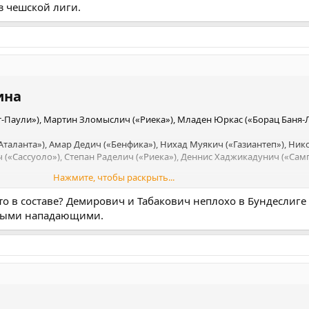
з чешской лиги.
иктория»), Владимир Дарида («Градец-Кралове»), Лукаш Провод («Сла
о Сохурек («Спарта»), Александр Сойка («Виктория»), Томаш Соучек («
ис Вишински («Виктория»).
фенхайм»), Томаш Хоры («Славия»), Моймир Хитил («Славия»), Ян Ку
).
на​
т-Паули»), Мартин Зломыслич («Риека»), Младен Юркас («Борац Баня-Л
таланта»), Амар Дедич («Бенфика»), Нихад Муякич («Газиантеп»), Ник
 («Сассуоло»), Степан Раделич («Риека»), Деннис Хаджикадунич («Сам
Нажмите, чтобы раскрыть...
тович («Халл»), Иван Шуньич («Кипр»), Иван Башич («Астана»), Дже
о в составе? Демирович и Табакович неплохо в Бундеслиге 
Слован»), Беньямин Тахирович («Брондбю»), Армин Гигович («Янг Бойз
вными нападающими.
ург»), Эсмир Байрактаревич («ПСВ»), Амар Мемич («Виктория»).
 («Штутгарт»), Йово Лукич («Университатя Клуж»), Самед Баждар («
нхенгладбах»), Эдин Джеко («Шальке»).