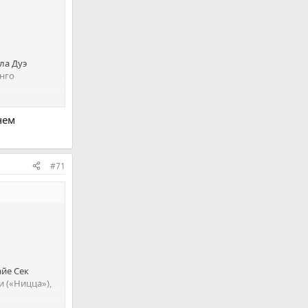
ла Дуэ
инго
), Франк
чем
 Гессан
#71
р»), Николя
айе Сек
и («Ницца»),