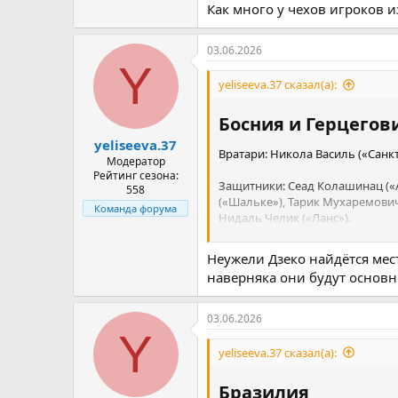
Как много у чехов игроков и
Полузащитники: Лукаш Черв («В
Михал Садилек («Славия»), Хьюг
Павел Шульц («Олимпик»), Ден
03.06.2026
Y
Нападающие: Адам Гложек («Хоф
yeliseeva.37 сказал(а):
(«Спарта»), Патрик Шик («Байер»
Босния и Герцегови
yeliseeva.37
Вратари: Никола Василь («Санк
Модератор
Рейтинг сезона:
Защитники: Сеад Колашинац («А
558
(«Шальке»), Тарик Мухаремович
Команда форума
Нидаль Челик («Ланс»).
Полузащитники: Амир Хаджиахме
Неужели Дзеко найдётся мест
(«Карлсруэ»), Эрмин Махмич («
наверняка они будут осно
Алайбегович («Ред Булл Зальцб
Нападающие: Эрмедин Демирович
03.06.2026
Харис Табакович («Боруссия Ме
Y
yeliseeva.37 сказал(а):
Бразилия​