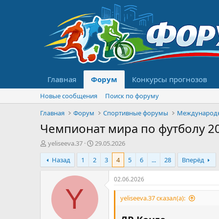
Главная
Форум
Конкурсы прогнозов
Новые сообщения
Поиск по форуму
Главная
Форум
Спортивные форумы
Международ
Чемпионат мира по футболу 20
А
Д
yeliseeva.37
29.05.2026
в
а
Назад
1
2
3
4
5
6
...
28
Вперёд
т
т
о
а
р
н
02.06.2026
т
а
Y
е
ч
yeliseeva.37 сказал(а):
м
а
ы
л