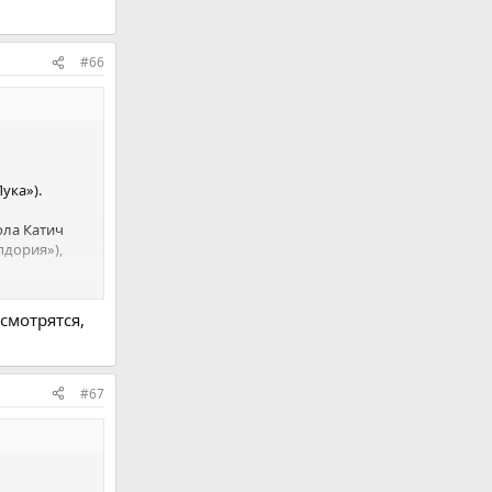
вия»),
Вест Хэм»),
#66
хта
ука»).
ола Катич
пдория»),
нис Бурнич
смотрятся,
»), Керим
Ягеллония»),
#67