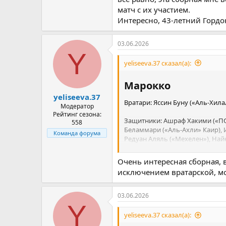
Мактоминей («Наполи»);
матч с их участием.
Интересно, 43-летний Гордо
Нападающие: Че Адамс («Торино
(«Хартс»), Росс Стюарт («Саутге
03.06.2026
Y
yeliseeva.37 сказал(а):
Марокко​
yeliseeva.37
Вратари: Яссин Буну («Аль-Хила
Модератор
Рейтинг сезона:
Защитники: Ашраф Хакими («ПСЖ
558
Беламмари («Аль-Ахли» Каир), И
Команда форума
Редуан Аляль («Мехелен»), Най
Полузащитники: Нель Эль-Энауи
Очень интересная сборная, в
(«Штутгарт»), Самир Эль-Мурабе
исключением вратарской, мо
Нападающие: Браим Диас («Реал
(«Аль-Айн»), Гессим Яссин («С
03.06.2026
Y
yeliseeva.37 сказал(а):