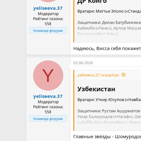
ДР Конго​
а
yeliseeva.37
Вратари: Маттье Эполо («Станда
Модератор
Рейтинг сезона:
Защитники: Дилан Батубинсика 
558
Кайембе («Генк»), Артюр Масуак
Команда форума
Биссака («Вест Хэм»);
Надеюсь, Висса себя покажет
Полузащитники: Тео Бонгонда («
(«Монпелье»), Самюэль Мутусса
Садики («Сандерленд»), Арон Т
02.06.2026
Y
Нападающие: Мешак Элиа («Алан
yeliseeva.37 сказал(а):
(«Аль-Джазира»), Фистон Майел
Узбекистан​
yeliseeva.37
Вратари: Уткир Юсупов («Навба
Модератор
Рейтинг сезона:
Защитники: Рустам Ашурматов (
558
Умар Ешмуродов («Насаф»), Шер
Команда форума
(«Дибба Аль-Фуджайра»), Жахон
Улмасалиев (АГМК).
Главные звёзды - Шомуродов
Полузащитники: Отабек Шукуро