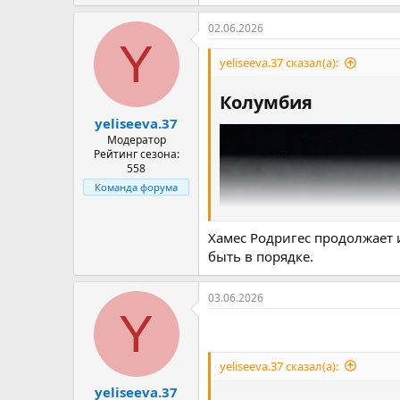
(«Нефтчи»), Достонбек Хамдамов
Азизбек Амонов («Бухара»), Шер
02.06.2026
Y
Нападающие: Элдор Шомуродов 
yeliseeva.37 сказал(а):
Машарипов, («Эстегляль»), Ост
Колумбия​
yeliseeva.37
Модератор
Рейтинг сезона:
558
Команда форума
Хамес Родригес продолжает и
быть в порядке.
03.06.2026
Y
yeliseeva.37 сказал(а):
yeliseeva.37