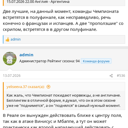
15.07.2026 22.00 Англия - Аргентина
Две лучшие, на данный момент, команды Чемпионата
встретятся в полуфинале, как несправедливо, речь
конечно о французах и испанцев. А две "проползшие" со
скрипом, встретятся в в другом полуфинале.
admin
Р
е
а
admin
к
ц
Администратор
Рейтинг сезона: 94
Команда форума
и
и
:
13.07.2026
#536
yeliseeva.37 сказал(а):
Как жаль, что Чемпионат покидают норвежцы, а не англичане.
Беллингем в отличной форме, я думал, что он в этом сезоне
уже не "поднимется", а он "поднялся" в самый нужный момент.
В Реале он вынужден действовать ближе к центру поля,
так как в атаке Винисус и Мбаппе, а тут он может
практически как второй нападающий действовать с