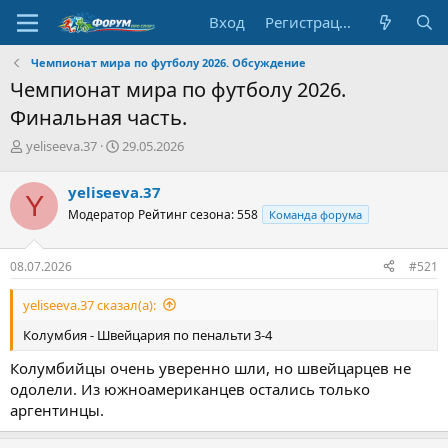
Вход
Регистрация
Чемпионат мира по футболу 2026. Обсуждение
Чемпионат мира по футболу 2026.
Финальная часть.
А
Д
yeliseeva.37
29.05.2026
в
а
т
т
yeliseeva.37
Y
о
а
Модератор
Рейтинг сезона: 558
Команда форума
р
н
т
а
е
ч
08.07.2026
#521
м
а
ы
л
yeliseeva.37 сказал(а):
а
Колумбия - Швейцария по пенальти 3-4
Колумбийцы очень уверенно шли, но швейцарцев не
одолели. Из южноамериканцев остались только
аргентинцы.