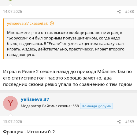
14.07.2026
#538
yeliseeva.37 сказал(а):
Мне кажется, что он так высоко вообще раньше не играл, в
"Боруссии" он был опорным полузащитником, когда надо
было, выдвигался. В "Реале" он уже с акцентом на атаку стал
играть. А здесь, действительно, практически, играет второго
нападающего.
Играл в Реале 2 сезона назад до прихода Мбаппе. Там по
его статистике гол+пас это хорошо заметно, два
последних сезона резко упала по сравнению с тем годом.
yeliseeva.37
Y
Модератор
Рейтинг сезона: 558
Команда форума
15.07.2026
#539
Франция - Испания 0-2