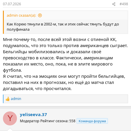
07.07.2026
#498
admin сказал(а):
Как Корею тянули в 2002-м, так и этих сейчас тянуть будут до
полуфинала
Мне почему-то, после всей этой возни с отиеной КК,
подумалось, что это только против американцев сыграет.
Бельгийцы мобилизовались и доказали своё
превосходство в классе. Фактически, американцам
показали их место, оно, пока, не в элите мирового
футбола.
Я считал, что на эмоциях они могут пройти бельгийцев,
поставил на них в прогнозах, но ещё до матча стал
догадываться, что просчитался.
admin
Р
е
а
yeliseeva.37
к
Y
ц
Модератор
Рейтинг сезона: 558
Команда форума
и
и