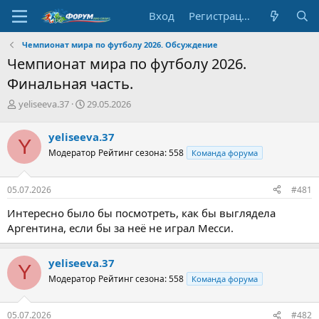
Вход
Регистрация
Чемпионат мира по футболу 2026. Обсуждение
Чемпионат мира по футболу 2026.
Финальная часть.
А
Д
yeliseeva.37
29.05.2026
в
а
т
т
yeliseeva.37
Y
о
а
Модератор
Рейтинг сезона: 558
Команда форума
р
н
т
а
е
ч
05.07.2026
#481
м
а
ы
л
Интересно было бы посмотреть, как бы выглядела
а
Аргентина, если бы за неё не играл Месси.
yeliseeva.37
Y
Модератор
Рейтинг сезона: 558
Команда форума
05.07.2026
#482