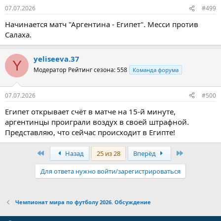
:
07.07.2026
#499
Начинается матч "Аргентина - Египет". Месси против
Салаха.
yeliseeva.37
Y
Модератор
Рейтинг сезона: 558
Команда форума
07.07.2026
#500
Египет открывает счёт в матче на 15-й минуте,
аргентинцы проиграли воздух в своей штрафной.
Представляю, что сейчас происходит в Египте!
Первый
Последняя
Назад
25 из 28
Вперёд
Для ответа нужно войти/зарегистрироваться
Чемпионат мира по футболу 2026. Обсуждение