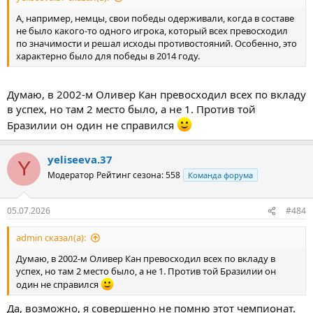
А, например, немцы, свои победы одерживали, когда в составе
не было какого-то одного игрока, который всех превосходил
по значимости и решал исходы противостояний. Особенно, это
характерно было для победы в 2014 году.
Думаю, в 2002-м Оливер Кан превосходил всех по вкладу
в успех, но там 2 место было, а не 1. Против той
Бразилии он один не справился
yeliseeva.37
Y
Модератор
Рейтинг сезона: 558
Команда форума
05.07.2026
#484
admin сказал(а):
Думаю, в 2002-м Оливер Кан превосходил всех по вкладу в
успех, но там 2 место было, а не 1. Против той Бразилии он
один не справился
Да, возможно, я совершенно не помню этот чемпионат.