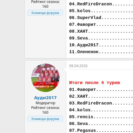
Рейтинг сезона:
04.RedFireDracon.......
160
05.kolos...............
Команда форума
06.SuperVlad...........
07.Фаворит.............
08.ХАНТ................
09.Seva................
10.Ауди2017............
11.Олененок............
08.04.2026
Итоги после 4 туров
01.Фаворит.............
02.ХАНТ................
Ауди2017
Модератор
03.RedFireDracon.......
Рейтинг сезона:
04.kolos...............
160
05.rencis..............
Команда форума
06.Seva................
07.Pegasus.............