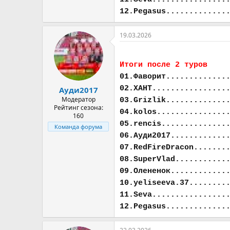
12.Pegasus.............
19.03.2026
Итоги после 2 туров
01.Фаворит.............
02.ХАНТ................
Ауди2017
Модератор
03.Grizlik.............
Рейтинг сезона:
04.kolos...............
160
05.rencis..............
Команда форума
06.Ауди2017............
07.RedFireDracon.......
08.SuperVlad...........
09.Олененок............
10.yeliseeva.37........
11.Seva................
12.Pegasus.............