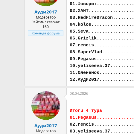
01.Фаворит.............
02.ХАНТ................
Ауди2017
Модератор
03.RedFireDracon.......
Рейтинг сезона:
04.kolos...............
160
05.Seva................
Команда форума
06.Grizlik.............
07.rencis..............
08.SuperVlad...........
09.Pegasus.............
10.yeliseeva.37........
11.Олененок............
12.Ауди2017............
08.04.2026
Итоги 4 тура
01.Pegasus.............
02.rencis..............
Ауди2017
Модератор
03.yeliseeva.37........