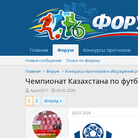
Главная
Форум
Конкурсы прогнозов
Новые сообщения
Поиск по форуму
Главная
Форум
Чемпионат Казахстана по футбо
А
Д
Ауди2017
28.02.2026
в
а
1
2
Вперёд
т
т
о
а
р
н
28.02.2026
т
а
е
ч
м
а
ы
л