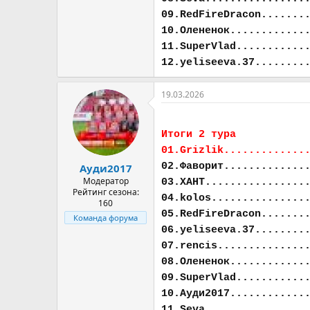
09.RedFireDracon.......
10.Олененок............
11.SuperVlad...........
12.yeliseeva.37........
19.03.2026
Итоги 2 тура
01.Grizlik.............
02.Фаворит.............
Ауди2017
Модератор
03.ХАНТ................
Рейтинг сезона:
04.kolos...............
160
05.RedFireDracon.......
Команда форума
06.yeliseeva.37........
07.rencis..............
08.Олененок............
09.SuperVlad...........
10.Ауди2017............
11.Seva................