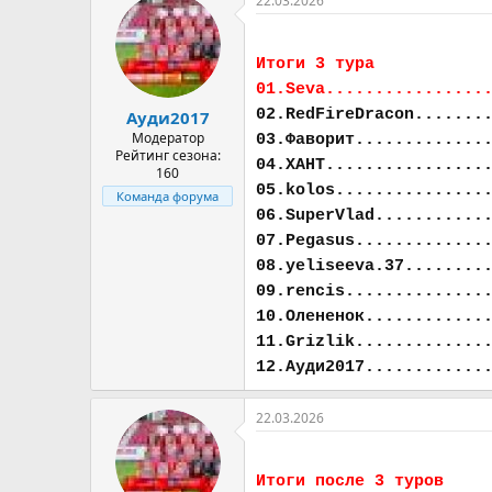
22.03.2026
Итоги 3 тура
01.Seva................
02.RedFireDracon.......
Ауди2017
Модератор
03.Фаворит.............
Рейтинг сезона:
04.ХАНТ................
160
05.kolos...............
Команда форума
06.SuperVlad...........
07.Pegasus.............
08.yeliseeva.37........
09.rencis..............
10.Олененок............
11.Grizlik.............
12.Ауди2017............
22.03.2026
Итоги после 3 туров