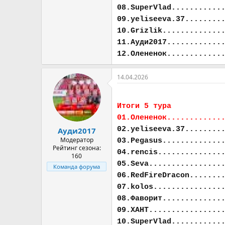
08.SuperVlad...........
09.yeliseeva.37........
10.Grizlik.............
11.Ауди2017............
12.Олененок............
14.04.2026
Итоги 5 тура
01.Олененок............
02.yeliseeva.37........
Ауди2017
Модератор
03.Pegasus.............
Рейтинг сезона:
04.rencis..............
160
05.Seva................
Команда форума
06.RedFireDracon.......
07.kolos...............
08.Фаворит.............
09.ХАНТ................
10.SuperVlad...........