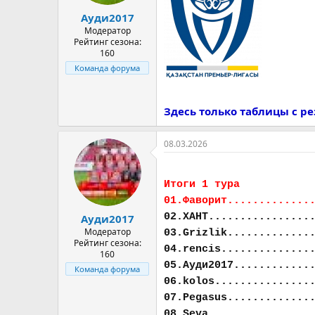
а
Ауди2017
Модератор
Рейтинг сезона:
160
Команда форума
Здесь только таблицы с р
08.03.2026
Итоги 1 тура
01.Фаворит.............
02.ХАНТ................
Ауди2017
Модератор
03.Grizlik.............
Рейтинг сезона:
04.rencis..............
160
05.Ауди2017............
Команда форума
06.kolos...............
07.Pegasus.............
08.Seva................