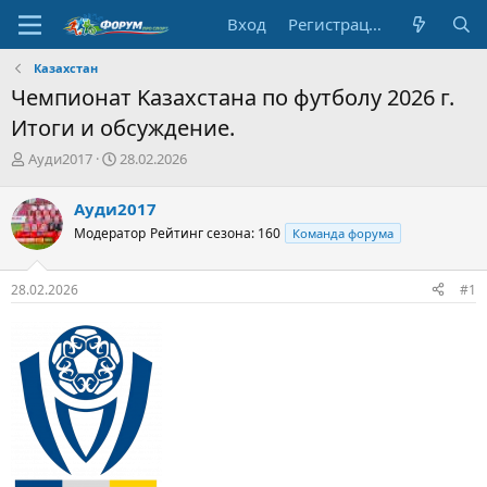
Вход
Регистрация
Казахстан
Чемпионат Kaзахстана по футболу 2026 г.
Итоги и обсуждение.
А
Д
Ауди2017
28.02.2026
в
а
т
т
Ауди2017
о
а
Модератор
Рейтинг сезона: 160
Команда форума
р
н
т
а
е
ч
28.02.2026
#1
м
а
ы
л
а