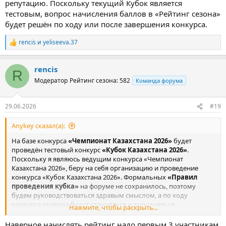
репутацию. Поскольку текущий Кубок является
тестовым, вопрос начисления баллов в «Рейтинг сезона»
будет решён по ходу или после завершения конкурса.
rencis
и
yeliseeva.37
Р
е
а
rencis
к
R
ц
Модератор
Рейтинг сезона: 582
Команда форума
и
и
:
29.06.2026
#19
Anykey сказал(а):
На базе конкурса
«Чемпионат Казахстана 2026»
будет
проведён тестовый конкурс
«Кубок Казахстана 2026»
.
Поскольку я являюсь ведущим конкурса «Чемпионат
Казахстана 2026», беру на себя организацию и проведение
конкурса «Кубок Казахстана 2026». Формальных
«Правил
проведения кубка»
на форуме не сохранилось, поэтому
будем руководствоваться здравым смыслом, а по ходу
конкурса правила будут уточняться и дополняться.
Нажмите, чтобы раскрыть...
Идея Кубка:
в середине или второй половине сезона
участники уже занимают устойчивые позиции в итоговой
Наверное начислять рейтинг надо первым 3 участникам.