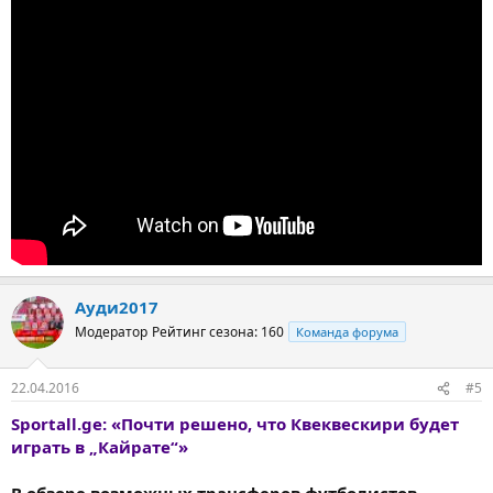
Ауди2017
Модератор
Рейтинг сезона: 160
Команда форума
22.04.2016
#5
Sportall.ge: «Почти решено, что Квеквескири будет
играть в „Кайрате“»