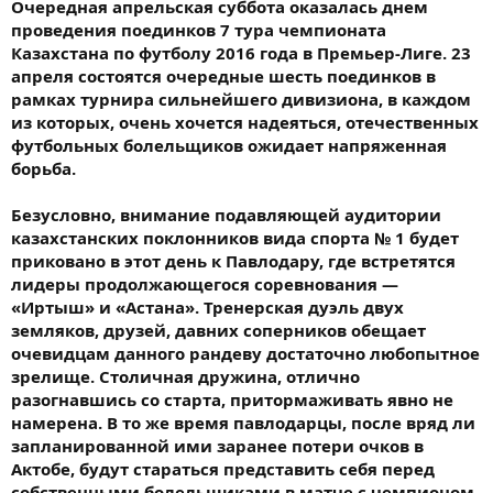
Очередная апрельская суббота оказалась днем
проведения поединков 7 тура чемпионата
Казахстана по футболу 2016 года в Премьер-Лиге. 23
апреля состоятся очередные шесть поединков в
рамках турнира сильнейшего дивизиона, в каждом
из которых, очень хочется надеяться, отечественных
футбольных болельщиков ожидает напряженная
борьба.
Безусловно, внимание подавляющей аудитории
казахстанских поклонников вида спорта № 1 будет
приковано в этот день к Павлодару, где встретятся
лидеры продолжающегося соревнования —
«Иртыш» и «Астана». Тренерская дуэль двух
земляков, друзей, давних соперников обещает
очевидцам данного рандеву достаточно любопытное
зрелище. Столичная дружина, отлично
разогнавшись со старта, притормаживать явно не
намерена. В то же время павлодарцы, после вряд ли
запланированной ими заранее потери очков в
Актобе, будут стараться представить себя перед
собственными болельщиками в матче с чемпионом