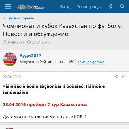
Вход
Регистрация
Другие страны
Чемпионат и кубок Казахстан по футболу.
Новости и обсуждение
А
Д
Ауди2017
22.04.2016
в
а
т
т
Ауди2017
о
а
Модератор
Рейтинг сезона: 160
Команда форума
р
н
т
а
е
ч
22.04.2016
#1
м
а
ы
л
×åìïèîíàò è êóáîê Êàçàõñòàí ïî ôóòáîëó. Íîâîñòè è
а
îáñóæäåíèå
23.04.2016 пройдёт 7 тур Казахстана.
Делимся впечатлениями по лиге КПР!!!