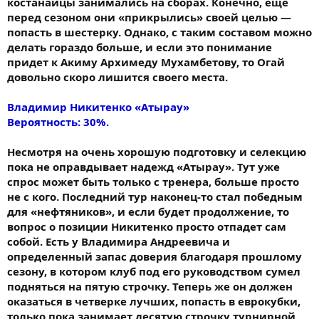
костанайцы занимались на сборах. Конечно, еще
перед сезоном они «прикрылись» своей целью —
попасть в шестерку. Однако, с таким составом можно
делать гораздо больше, и если это понимание
придет к Акиму Архимеду Мухамбетову, то Огай
довольно скоро лишится своего места.
Владимир Никитенко «Атырау»
Вероятность: 30%.
Несмотря на очень хорошую подготовку и селекцию
пока не оправдывает надежд «Атырау». Тут уже
спрос может быть только с тренера, больше просто
не с кого. Последний тур наконец-то стал победным
для «нефтяников», и если будет продолжение, то
вопрос о позиции Никитенко просто отпадет сам
собой. Есть у Владимира Андреевича и
определенный запас доверия благодаря прошлому
сезону, в котором клуб под его руководством сумел
подняться на пятую строчку. Теперь же он должен
оказаться в четверке лучших, попасть в еврокубки,
только пока занимает десятую строчку турнирной