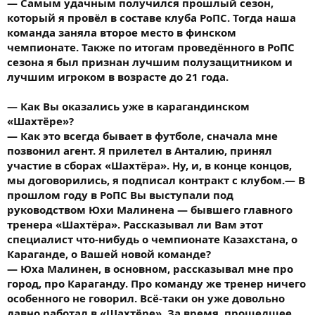
— Самым удачным получился прошлый сезон,
который я провёл в составе клуба РоПС. Тогда наша
команда заняла второе место в финском
чемпионате. Также по итогам проведённого в РоПС
сезона я был признан лучшим полузащитником и
лучшим игроком в возрасте до 21 года.
— Как Вы оказались уже в карагандинском
«Шахтёре»?
— Как это всегда бывает в футболе, сначала мне
позвонил агент. Я прилетел в Анталию, принял
участие в сборах «Шахтёра». Ну, и, в конце концов,
мы договорились, я подписал контракт с клубом.— В
прошлом году в РоПС Вы выступали под
руководством Юхи Малинена — бывшего главного
тренера «Шахтёра». Рассказывал ли Вам этот
специалист что-нибудь о чемпионате Казахстана, о
Караганде, о Вашей новой команде?
— Юха Малинен, в основном, рассказывал мне про
город, про Караганду. Про команду же тренер ничего
особенного не говорил. Всё-таки он уже довольно
давно работал в «Шахтёре». За время, прошедшее