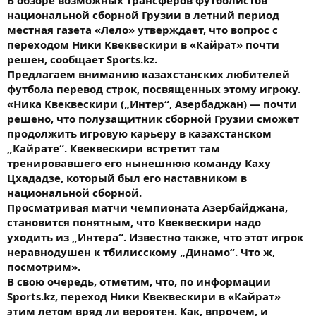
В обзоре возможных трансферов футболистов
национальной сборной Грузии в летний период
местная газета «Лело» утверждает, что вопрос с
переходом Ники Квеквескири в «Кайрат» почти
решен, сообщает Sports.kz.
Предлагаем вниманию казахстанских любителей
футбола перевод строк, посвященных этому игроку.
«Ника Квеквескири („Интер“, Азербаджан) — почти
решено, что полузащитник сборной Грузии сможет
продолжить игровую карьеру в казахстанском
„Кайрате“. Квеквескири встретит там
тренировавшего его нынешнюю команду Каху
Цхададзе, который был его наставником в
национальной сборной.
Просматривая матчи чемпионата Азербайджана,
становится понятным, что Квеквескири надо
уходить из „Интера“. Известно также, что этот игрок
неравнодушен к тбилисскому „Динамо“. Что ж,
посмотрим».
В свою очередь, отметим, что, по информации
Sports.kz, переход Ники Квеквескири в «Кайрат»
этим летом вряд ли вероятен. Как, впрочем, и