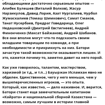
обладающими достаточно серьезным опытом —
Алибек Булешев (Виталий Волков), Жасур
Нарзикулов, Давид Лория, Азат Нургалиев, Нурбол
Жумаскалиев (Томаш Шимкович), Самат Смаков,
Танат Нусербаев, Предраг Говедарица, Олег
Недашковский (Дмитрий Евстигнеев), Андрей
Финонченко (Максат Байжанов), Андрей Шабанов.
Все они вполне могут что-то подсказать своим
младшим товарищам по команде, а при
необходимости и прикрикнуть на них. Батори
зачастую такой возможности оказывается лишен. И
это, кажется почему-то, заметно давит на него порой.
Как уже говорилось, талантом, мастерством,
харизмой (и т.д., и т.п...) Бауыржан Исламхан явно не
обделен. Единственное, чего у него меньше, чем у
вышеперечисленных игроков, — это опыта.
Который, как известно, — дело наживное. И, верится,
Батори станет еще замечательным капитаном
«Кайрата» и национальной сборной Казахстана —
возможно, самым лучшим в истории главной