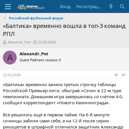
Вход
Регистрация
Российский футбольный форум
«Балтика» временно вошла в топ-3 команд
РПЛ
А
Д
Alexandr_Pot
22.03.2026
в
а
т
т
Alexandr_Pot
A
о
а
Guest
Рейтинг сезона: 0
р
н
т
а
е
ч
22.03.2026
#1
м
а
ы
л
«Балтика» временно заняла третью строчку таблицы
а
Российской Премьер-лиги, обыграв «Сочи» в 22-м туре
чемпионата. Домашняя игра завершилась со счётом 4:0,
сообщил корреспондент «Нового Калининграда».
Всё решилось ещё в первом тайме. На 6-й минуте
сочинцы забили сами себе, а на 12-й после серии
рикошетов в штрафной отличился защитник Александр