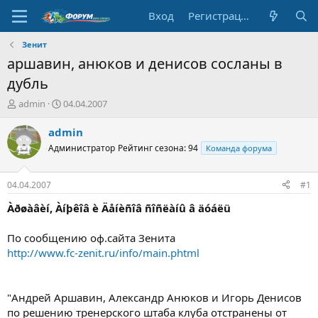
Вход
Регистрация
Зенит
аршавин, анюков и денисов сосланы в
дубль
А
Д
admin
04.04.2007
в
а
т
т
admin
о
а
Администратор
Рейтинг сезона: 94
Команда форума
р
н
т
а
е
ч
04.04.2007
#1
м
а
ы
л
Àðøàâèí, Àíþêîâ è Äåíèñîâ ñîñëàíû â äóáëü
а
По сообщению оф.сайта Зенита
http://www.fc-zenit.ru/info/main.phtml
"Андрей Аршавин, Александр Анюков и Игорь Денисов
по решению тренерского штаба клуба отстранены от