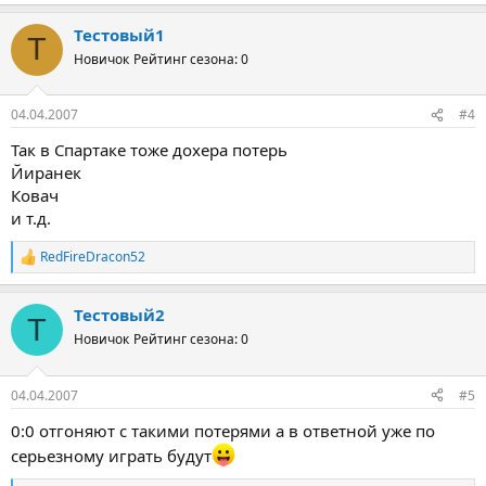
Тестовый1
Т
Новичок
Рейтинг сезона: 0
04.04.2007
#4
Так в Спартаке тоже дохера потерь
Йиранек
Ковач
и т.д.
RedFireDracon52
Р
е
а
Тестовый2
к
Т
ц
Новичок
Рейтинг сезона: 0
и
и
:
04.04.2007
#5
0:0 отгоняют с такими потерями а в ответной уже по
серьезному играть будут