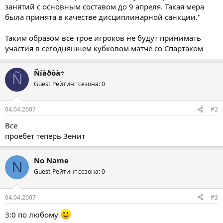
занятий с основным составом до 9 апреля. Такая мера
была принята в качестве дисциплинарной санкции."
Таким образом все трое игроков не будут принимать
участия в сегодняшнем кубковом матче со Спартаком
Ñïàðòà÷
Ñ
Guest
Рейтинг сезона: 0
04.04.2007
#2
Все
проебет теперь Зенит
No Name
N
Guest
Рейтинг сезона: 0
04.04.2007
#3
3:0 по любому