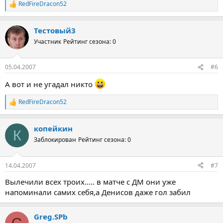
RedFireDracon52
Р
е
а
Тестовый3
к
ц
Участник
Рейтинг сезона: 0
и
и
:
05.04.2007
#6
А вот и не угадал никто
RedFireDracon52
Р
е
а
копейкин
к
К
ц
Заблокирован
Рейтинг сезона: 0
и
и
:
14.04.2007
#7
Вылечили всех троих..... в матче с ДМ они уже
напоминали самих себя,а Денисов даже гол забил
Greg.SPb