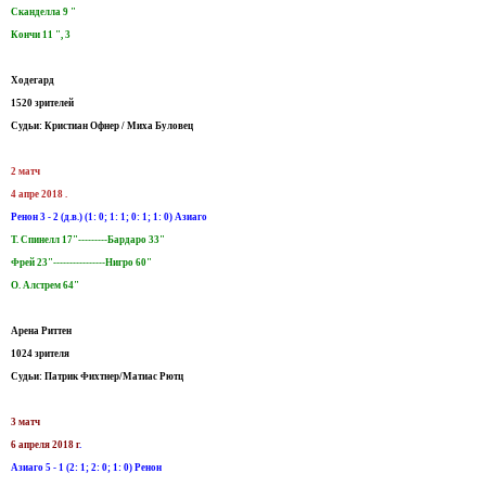
Сканделла 9 "
Кончи 11 ", 3
Ходегард
1520 зрителей
Судьи: Кристиан Офнер / Миха Буловец
2 матч
4 апре 2018 .
Ренон 3 - 2 (д.в.) (1: 0; 1: 1; 0: 1; 1: 0) Азиаго
Т. Спинелл 17"---------Бардаро 33"
Фрей 23"----------------Нигро 60"
О. Алстрем 64"
Арена Риттен
1024 зрителя
Судьи: Патрик Фихтнер/Матиас Рютц
3 матч
6 апреля 2018 г
.
Азиаго 5 - 1 (2: 1; 2: 0; 1: 0) Ренон