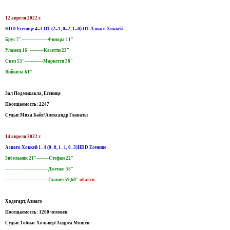
12 апреля 2022 г.
HDD Есенице 4–3 ОТ (2–1, 0–2, 1–0) ОТ Азиаго Хоккей
Брус 7"-----------------Финора 11"
Уламец 16"---------Казетти 23"
Скэп 53"------------Маркетти 38"
Вийкила 61"
Зал Подмежакла, Есенице
Посещаемость: 2247
Судьи:Миха Байт/Александр Главаты
14 апреля 2022 г.
Азиаго Хоккей 1–4 (0–0, 1–1, 0–3)HDD Есенице
Зибельник 21"--------Стефан 22"
----------------------------Дженко 55"
----------------------------Главич 59,60"
оба п.в
.
Ходегарт, Азиаго
Посещаемость: 1200 человек
Судьи:Тобиас Хольцер/Андреа Мошен