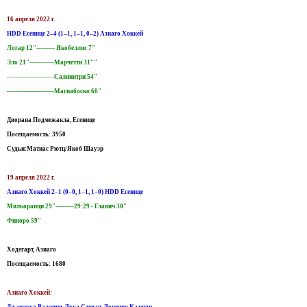
16 апреля 2022 г.
HDD Есенице 2–4 (1–1, 1–1, 0–2) Азиаго Хоккей
Логар 12"--------- Якобеллис 7"
Эло 21"------------Марчетти 31""
-----------------------Салинитри 54"
-----------------------Магнабоско 60"
Дворана Подмежакла, Есенице
Посещаемость: 3950
Судьи:Матиас Рютц/Якоб Шауэр
19 апреля 2022 г.
Азиаго Хоккей 2–1 (0–0, 1–1, 1–0) HDD Есенице
Мильоранци 29"---------29:29 - Главич 30"
Финоро 59"
Ходегарт, Азиаго
Посещаемость: 1680
Азиаго Хоккей:
Джанлука Валлини-Лука Стеван-Лоренцо Казетти