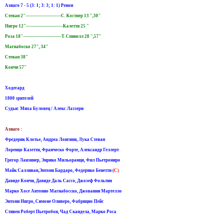
Азиаго 7 - 5 (3: 1; 3: 3; 1: 1) Ренон
Стеван 2"------------------------С. Костнер 13 ",30"
Нигро 12"-------------------------Калетти 25 "
Роза 18"--------------------------Т. Спинелл 28 ",57"
Магнабоско 27", 34"
Стеван 38"
Кончи 57"
Ходегард
1800 зрителей
Судьи: Миха Буловец / Алекс Лаззери
Азиаго :
Фредерик Клотье, Андреа Лонгини, Лука Стеван
Лоренцо Казетти, Франческо Форте, Александр Геллерт
Грегор Ланзинер, Энрико Мильоранци, Фил Пьетрониро
Майк Салливан,Энтони Бардаро, Федерико Бенетти (
C)
Давиде Кончи, Давиде Даль Сассо, Джозеф Фольтин
Марко Хосе Антонио Магнабосско, Джованни Мартелло
Энтони Нигро, Симоне Оливеро, Фабрицио Пейс
Стивен Роберт Пьетробон, Чад Скандела, Марко Роса