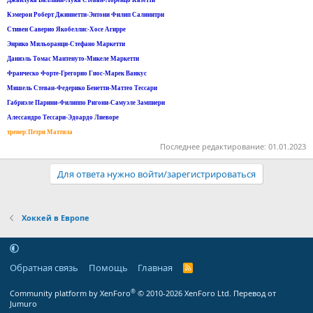
Кэмерон Роберт Джиннетти-Энтони Филип Салинитри
Стивен Саверио Якобеллис-Хосе Агирре
Энрико Мильоранци-Стефано Маркетти
Даниэль Томас Мантенуто-Микеле Маркетти
Франческо Форте-Грегорио Гиос-Марек Ванкус
Мишель Стеван-Федерико Бенетти-Маттео Тессари
Габриэле Парини-Филиппо Ригони-Самуэле Зампиери
Алессандро Тессари-Эдоардо Лиеворе
тренер:Петри Маттила
Последнее редактирование:
01.01.2023
Для ответа нужно войти/зарегистрироваться
Хоккей в Европе
Обратная связь
Помощь
Главная
R
S
S
®
Community platform by XenForo
© 2010-2026 XenForo Ltd.
Перевод от
Jumuro