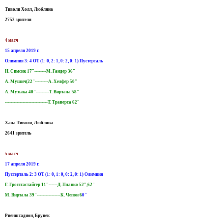
Тиволи Холл, Любляна
2752 зрителя
4 матч
15 апреля 2019 г.
Олимпия 3: 4 ОТ (1: 0, 2: 1, 0: 2, 0: 1) Пустерталь
Н. Симсик 17"--------М. Гандер 36"
А. Мушич(22"---------А. Хелфер 50"
А. Музыка 40"---------Т. Виртала 58"
-----------------------------Т. Траверса 62"
Хала Тиволи, Любляна
2641 зритель
5 матч
17 апреля 2019 г.
Пустерталь 2: 3 ОТ (1: 0, 1: 0, 0: 2, 0: 1) Олимпия
Г. Гроссгастайгер 11"------Д. Планко 52",62"
М. Виртала 39"----------------К. Чепон 6
0"
Риенштадион, Брунек