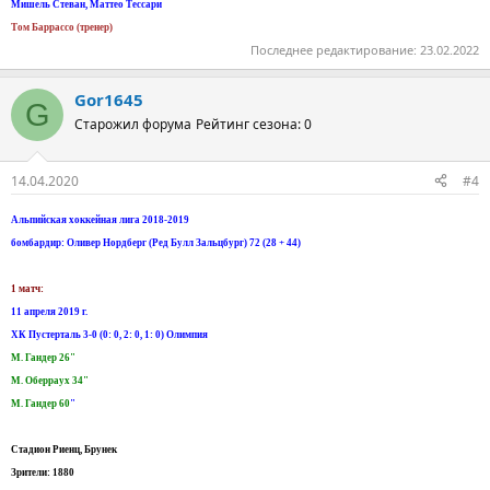
Мишель Стеван, Маттео Тессари
Том Баррассо (тренер)
Последнее редактирование:
23.02.2022
Gor1645
G
Старожил форума
Рейтинг сезона: 0
14.04.2020
#4
Альпийская хоккейная лига 2018-2019
бомбардир: Оливер Нордберг (Ред Булл Зальцбург) 72 (28 + 44)
1 матч:
11 апреля 2019 г.
ХК Пустерталь 3-0 (0: 0, 2: 0, 1: 0) Олимпия
М. Гандер 26"
М. Оберраух 34"
М. Гандер 60
"
Стадион Риенц, Брунек
Зрители: 1880