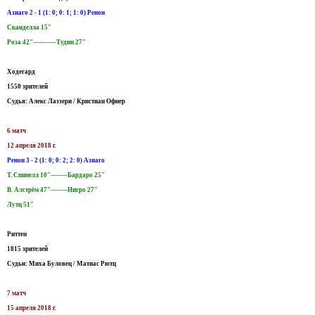
Азиаго 2 - 1 (1: 0; 0: 1; 1: 0) Ренон
Сканделла 15"
Роза 42"-----------Тудин 27"
Ходегард
1550 зрителей
Судья: Алекс Лаззери / Кристиан Офнер
6 матч
12 апреля 2018 г.
Ренон 3 - 2 (1: 0; 0: 2; 2: 0) Азиаго
Т. Спинелл 10"--------Бардаро 25"
В. Aлстрём 47"--------Нигро 27"
Лутц 51"
Риттен
1815 зрителей
Судьи: Миха Буловец / Матиас Рютц
7 матч
15 апреля 2018 г.