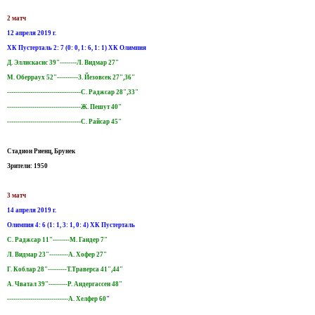
2 матч
12 апреля 2019 г.
ХК Пустерталь 2: 7 (0: 0, 1: 6, 1: 1) ХК Олимпия
Д. Эллискасис 39"--------Л. Видмар 27"
М. Оберраух 52"----------З. Йезовсек 27",36"
-----------------------------------С. Раджсар 28",33"
-----------------------------------Ж. Пешут 40"
-----------------------------------С. Райсар 45"
Стадион Риенц, Брунек
Зрители: 1950
3 матч
14 апреля 2019 г.
Олимпия 4: 6 (1: 1, 3: 1, 0: 4) ХК Пустерталь
С. Раджсар 11"--------М. Гандер 7"
Л. Видмар 23"---------А. Хофер 27"
Г. Коблар 28"---------Т.Траверса 41",44"
А. Чватал 39"---------Р. Андергассен 48"
-----------------------------А. Хелфер 60
"