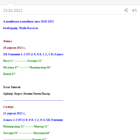
23.02.2022
#5
Альпийская хоккейная лига 2020-2021
бомбардир: Майк Каззола
Финал
20 апреля 2021 г.,
ХК Олимпия 3–2 ОТ (1:0; 0:0; 1:2; 1:0) Азиаго
Песут 1"--------------Геллерт 51"
Музыка 47"---------- Макпарланд 60"
Панче 67"
Хала Тиволи
Арбитр: Борут Лесняк/Тилен Пахор
----------------------------------------------------------------
2 я игра:
22 апреля 2021 г.,
Азиаго 2-3 ОТ (1:0; 0:0; 1:2; 0:1) ХК Олимпия
Макпарланд 15"---------Чимзар 51"
Тессари 59" ---------------Маговац 60"
-------------------------------Уламек 67"