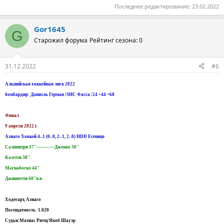
Последнее редактирование:
23.02.2022
Gor1645
G
Старожил форума
Рейтинг сезона: 0
31.12.2022
#6
Альпийская хоккейная лига 2022
бомбардир: Даниэль Герман /SHC Фасса /24 +44 =68
Финал
9 апреля 2022 г.
Азиаго Хоккей 4–1 (0–0, 2–1, 2–0) HDD Есенице
Салинитри 37"------------Дженко 30"
Казетти 38"
Магнабоско 44"
Джиннетти 60"п.в.
Ходегарт, Азиаго
Посещаемость: 1.020
Судьи:Матиас Рютц/Якоб Шауэр