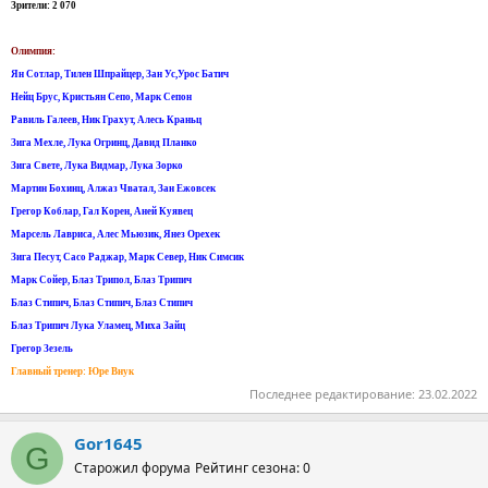
Зрители: 2 070
Олимпия:
Ян Сотлар, Тилен Шпрайцер, Зан Ус,Урос Батич
Нейц Брус, Кристьян Сепо, Марк Сепон
Равиль Галеев, Ник Грахут, Алесь Краньц
Зига Мехле, Лука Огринц, Давид Планко
Зига Свете, Лука Видмар, Лука Зорко
Мартин Бохинц, Алжаз Чватал, Зан Ежовсек
Грегор Коблар, Гал Корен, Аней Куявец
Марсель Лавриса, Алес Мьюзик, Янез Орехек
Зига Песут, Сасо Раджар, Марк Север, Ник Симсик
Марк Сойер, Блаз Трипол, Блаз Трипич
Блаз Стипич, Блаз Стипич, Блаз Стипич
Блаз Трипич Лука Уламец, Миха Зайц
Грегор Зезель
Главный тренер: Юре Внук
Последнее редактирование:
23.02.2022
Gor1645
G
Старожил форума
Рейтинг сезона: 0