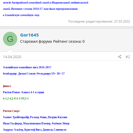
между Австрийской хоккейной лигой и Национальной любительской
лигой. Начиная с сезона 2016/17 лига была переорганизована
в Альпийскую хоккейную лигу.
Последнее редактирование:
27.03.2022
Gor1645
G
Старожил форума
Рейтинг сезона: 0
14.04.2020
#2
Альпийская хоккейная лига 2016-2017
бомбардир: Дилан Стэнли /Фельдкирх/19+ 38= 57
финал:
Риттен-Ренон- Азиаго 4-1 в серии
4-1,2-4,2-0 4-3 ОТ,3-1
Риттен Спорт
Ханнес Трейбенрайф, Роланд Финк, Патрик Киллин
Иван Тауферер, Максимилиан Плонер, Фабиан Эбнер
Андреас Альбер, Кристоф Вигл, Даниэль Спимполо