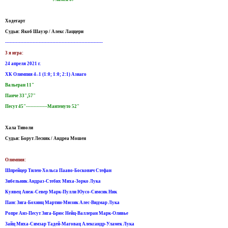
Ходегарт
Судьи: Якоб Шауэр / Алекс Лаццери
----------------------------------------------------------------
3 я игра:
24 апреля 2021 г.
ХК Олимпия 4–1 (1:0; 1:0; 2:1) Азиаго
Вальеран 11"
Панче 33",57"
Песут 45"--------------Мантенуто 52"
Хала Тиволи
Судьи: Борут Лесняк / Андреа Мошен
Олимпия:
Шпрейцер Тилен-Хольса Пааво-Боскович Стефан
Зибельник Андраз-Стебих Миха-Зорко Лука
Куявец Анеж-Север Марк-Пулли Юусо-Симсик Ник
Панс Зига-Бохинц Мартин-Мюзик Алес-Видмар Лука
Ропре Анз-Песут Зига-Брюс Нейц-Валлеран Марк-Оливье
Зайц Миха-Симзар Тадей-Маговац Александр-Уламек Лука