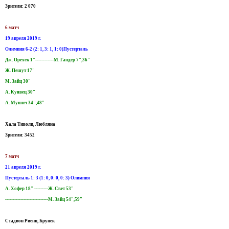
Зрители: 2 070
6 матч
19 апреля 2019 г.
Олимпия 6-2 (2: 1, 3: 1, 1: 0)Пустерталь
Дж. Орехек 1"------------М. Гандер 7",36"
Ж. Пешут 17"
М. Зайц 30"
А. Куявец 30"
А. Мушич 34",48"
Хала Тиволи, Любляна
Зрители: 3452
7 матч
21 апреля 2019 г.
Пустерталь 1: 3 (1: 0, 0: 0, 0: 3) Олимпия
А. Хофер 18" ---------Ж. Свет 53"
----------------------------М. Зайц 54",59"
Стадион Риенц, Брунек