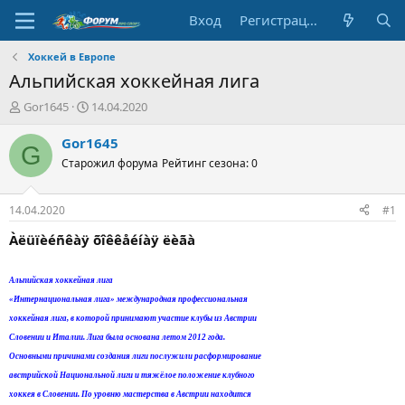
Вход
Регистрация
Хоккей в Европе
Альпийская хоккейная лига
А
Д
Gor1645
14.04.2020
в
а
т
т
Gor1645
G
о
а
Старожил форума
Рейтинг сезона: 0
р
н
т
а
е
ч
14.04.2020
#1
м
а
ы
л
Àëüïèéñêàÿ õîêêåéíàÿ ëèãà
а
Альпийская хоккейная лига
«Интернациональная лига» международная профессиональная
хоккейная лига, в которой принимают участие клубы из Австрии
Словении и Италии. Лига была основана летом 2012 года.
Основными причинами создания лиги послужили расформирование
австрийской Национальной лиги и тяжёлое положение клубного
хоккея в Словении. По уровню мастерства в Австрии находится