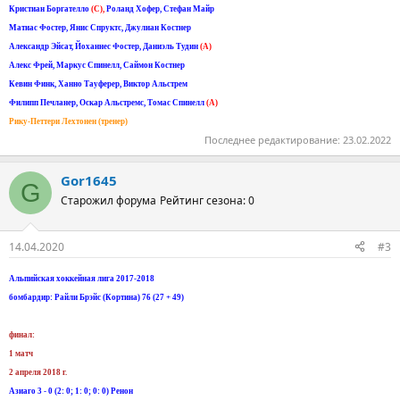
Кристиан Боргателло
(C),
Роланд Хофер, Стефан Майр
Матиас Фостер, Янис Спруктс, Джулиан Костнер
Александр Эйсат, Йоханнес Фостер, Даниэль Тудин
(A)
Алекс Фрей, Маркус Спинелл, Саймон Костнер
Кевин Финк, Ханно Тауферер, Виктор Альстрем
Филипп Печланер, Оскар Альстремс, Томас Спинелл
(A)
Рику-Петтери Лехтонен (тренер)
Последнее редактирование:
23.02.2022
Gor1645
G
Старожил форума
Рейтинг сезона: 0
14.04.2020
#3
Альпийская хоккейная лига 2017-2018
бомбардир: Райли Брэйс (Кортина) 76 (27 + 49)
финал:
1 матч
2 апреля 2018 г.
Азиаго 3 - 0 (2: 0; 1: 0; 0: 0) Ренон