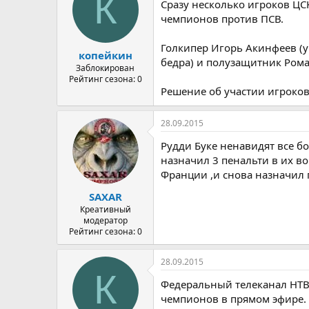
К
Сразу несколько игроков ЦСК
чемпионов против ПСВ.
Голкипер Игорь Акинфеев (у
копейкин
бедра) и полузащитник Рома
Заблокирован
Рейтинг сезона: 0
Решение об участии игроков 
28.09.2015
Рудди Буке ненавидят все бо
назначил 3 пенальти в их во
Франции ,и снова назначил п
SAXAR
Креативный
модератор
Рейтинг сезона: 0
28.09.2015
К
Федеральный телеканал НТВ 
чемпионов в прямом эфире.