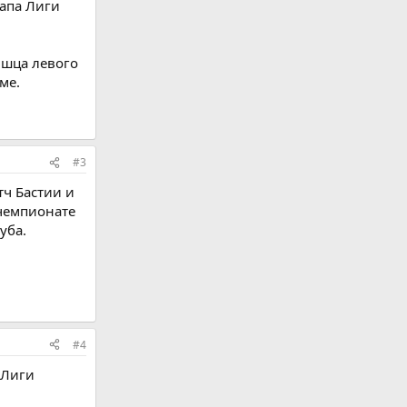
тапа Лиги
ышца левого
ме.
#3
тч Бастии и
 чемпионате
уба.
#4
 Лиги