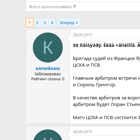
а
Всего проголосовало
7
1
2
3
4
Вперёд
28.09.2015
К
30 ñåíòÿáðÿ. Ëèãà ×åìïèîíîâ. 
Бригада судей из Франции б
ЦСКА и ПСВ.
копейкин
Заблокирован
Главным арбитром встречи н
Рейтинг сезона: 0
и Сириль Грингор.
В качестве арбитров за вор
арбитром будет Лоран Стьен
Матч ЦСКА и ПСВ состоится 3
28.09.2015