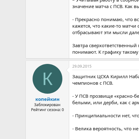
значение матча с ПСВ. Как 
- Прекрасно понимаю, что в
кажется, что какие-то матчи
отбрасывают эти мысли дале
Завтра сверхответственный 
понимают. К графику такому
29.09.2015
К
Защитник ЦСКА Кирилл Набаб
чемпионов с ПСВ.
- У ПСВ прозвище «красно-бе
копейкин
белыми, или дерби, как с а
Заблокирован
Рейтинг сезона: 0
- Принципиальности нет, чт
- Велика вероятность, что н