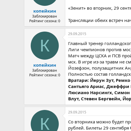
«Зенит» во вторник, 29 сентя
копейкин
Заблокирован
Трансляции обеих встреч на
Рейтинг сезона: 0
29.09.2015
К
Главный тренер голландског
Лиги чемпионов против моск
Матч между ЦСКА и ПСВ прой
мск. В игре из-за травм не
копейкин
Йозефзон, полузащитник Анд
Заблокирован
Полностью состав голландс
Рейтинг сезона: 0
Вратари: Йерун Зут, Ремко
Сантьяго Ариас, Джеффри 
Люсиано Нарсингх, Симон 
Влут, Стевен Бергвейн, Йо
29.09.2015
К
Со вторника можно будет при
рублей. Билеты 29 сентября 