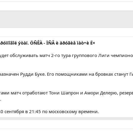
Ãðóïïîâîé ýòàï. ÖÑÊÀ - ÏÑÂ è äðóãèå ìàò÷è Ë×
удет обслуживать матч 2-го тура группового Лиги чемпион
азначен Рудди Буке. Его помощниками на бровках станут 
отами матч отработают Тони Шапрон и Амори Делерю, резе
.
0 сентября в 21:45 по московскому времени.