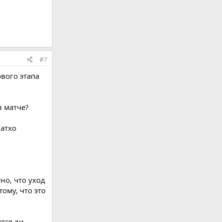
#7
вого этапа
в матче?
Натхо
но, что уход
ому, что это
ется ли