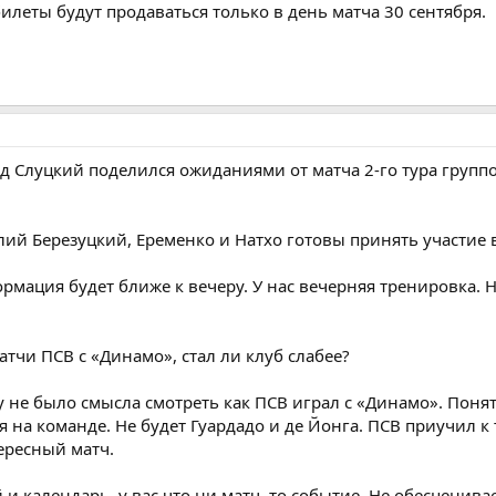
билеты будут продаваться только в день матча 30 сентября.
 Слуцкий поделился ожиданиями от матча 2-го тура группо
лий Березуцкий, Еременко и Натхо готовы принять участие 
рмация будет ближе к вечеру. У нас вечерняя тренировка. 
тчи ПСВ с «Динамо», стал ли клуб слабее?
у не было смысла смотреть как ПСВ играл с «Динамо». Понят
я на команде. Не будет Гуардадо и де Йонга. ПСВ приучил к т
ересный матч.
 и календарь, у вас что ни матч, то событие. Не обесценива