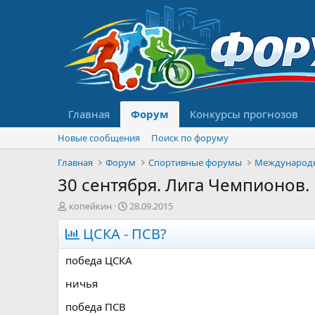
Главная
Форум
Конкурсы прогнозов
Новые сообщения
Поиск по форуму
Главная
Форум
Спортивные форумы
Международ
30 сентября. Лига Чемпионов. 
А
Д
копейкин
28.09.2015
в
а
т
ЦСКА - ПСВ?
т
о
а
р
н
победа ЦСКА
т
а
е
ч
ничья
м
а
победа ПСВ
ы
л