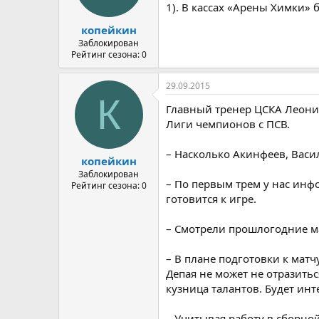
1). В кассах «Арены Химки» 
копейкин
Заблокирован
Рейтинг сезона: 0
29.09.2015
К
Главный тренер ЦСКА Леонид
Лиги чемпионов с ПСВ.
– Насколько Акинфеев, Васи
копейкин
Заблокирован
– По первым трем у нас инфо
Рейтинг сезона: 0
готовится к игре.
– Смотрели прошлогодние ма
– В плане подготовки к матч
Депая не может не отразитьс
кузница талантов. Будет инт
– Учитывая работу в сборной