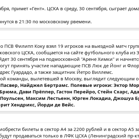
бря, примет «Гент». ЦСКА в среду, 30 сентября, сыграет дома
чнутся в 21:30 по московскому рвемени.
о ПСВ Филипп Коку взял 19 игроков на выездной матч груп
овского ЦСКА, сообщается на сайте футбольного клуба из 
дет 30 сентября на подмосковной "Арене Химки" и начнется
 смогут принять участие нападающие ПСВ Люк де Йонг и Фло
рес Гуардадо, а также защитник Йетро Виллемс.
кой команды, вылетевшей в Москву, выглядит следующим о
 Пасвер, Найджел Бертрамс. Полевые игроки: Эктор Мор
Брюма, Дави Прёппер, Гастон Перейро, Стейн Схарс, Ад
Поульсен, Максим Лестьенн, Юрген Локадиа, Джошуа Бр
ррит Хендрикс, Йорди де Вейс.
обрести билеты в сектор A4 за 2200 рублей и в сектор A5 з
будут продаваться только в ЛФК ЦСКА (Ленинградский пр-кт, 