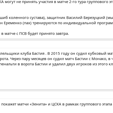
А могут не принять участия в матче 2-го тура группового э
шиб коленного сустава), защитник Василий Березуцкий (м
н Еременко (пах) тренируются по индивидуальной програм
в матче с ПСВ будет принято завтра.
лельщики клуба Бастия . В 2015 году он судил кубковый ма
рота. Через пару месяцев он судил матч Бастии с Монако, в
енальти в ворота Бастии и удалил двух игроков из этого кл
покажет матчи «Зенита» и ЦСКА в рамках группового этапа