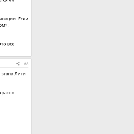
ивации. Если
ом»,
Это все
#8
 этапа Лиги
красно-
.