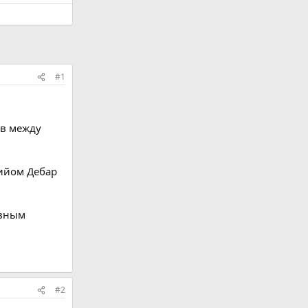
#1
ов между
Гийом Дебар
рвным
#2