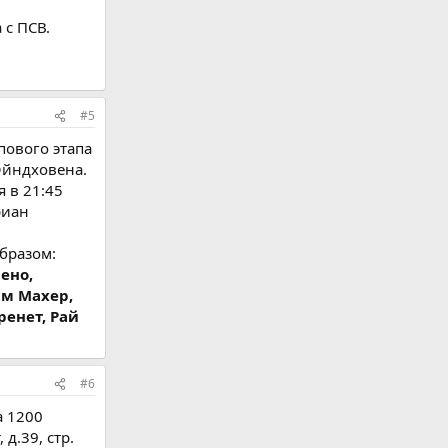
 с ПСВ.
#5
пового этапа
Эйндховена.
 в 21:45
риан
бразом:
ено,
ам Махер,
енет, Рай
#6
а 1200
д.39, стр.