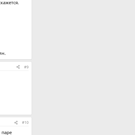
кажется.
ин.
#9
#10
о паре