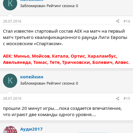
К
Заблокирован
Рейтинг сезона: 0
28.07.2016
#14
Стал известен стартовый состав АЕК на матч на первый
матч третьего квалификационного раунда Лиги Европы
с московским «Спартаком».
АЕК: Миньо, Мойсов, Катала, Ортис, Хараламбус,
Авельянеда, Томас, Тете, Тричковски, Болевич, Алвес.
копейкин
К
Заблокирован
Рейтинг сезона: 0
28.07.2016
#15
прошли 20 минут игры....пока создается впечатление,
что играют две команды одного уровня....
Ауди2017