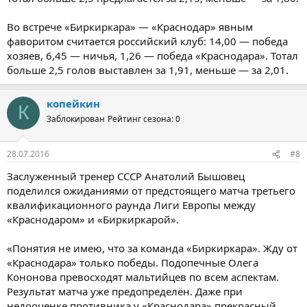
Во встрече «Биркиркара» — «Краснодар» явным
фаворитом считается российский клуб: 14,00 — победа
хозяев, 6,45 — ничья, 1,26 — победа «Краснодара». Тотал
больше 2,5 голов выставлен за 1,91, меньше — за 2,01.
копейкин
К
Заблокирован
Рейтинг сезона: 0
28.07.2016
#8
Заслуженный тренер СССР Анатолий Бышовец
поделился ожиданиями от предстоящего матча третьего
квалификационного раунда Лиги Европы между
«Краснодаром» и «Биркиркарой».
«Понятия не имею, что за команда «Биркиркара». Жду от
«Краснодара» только победы. Подопечные Олега
Кононова превосходят мальтийцев по всем аспектам.
Результат матча уже предопределён. Даже при
недооценке противника у «Краснодара» прекрасный