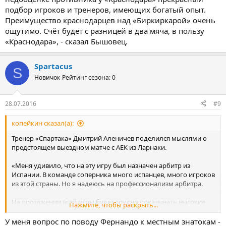
подбор игроков и тренеров, имеющих богатый опыт.
Преимущество краснодарцев над «Биркиркарой» очень
ощутимо. Счёт будет с разницей в два мяча, в пользу
«Краснодара», - сказал Бышовец.
Spartacus
S
Новичок
Рейтинг сезона: 0
28.07.2016
#9
копейкин сказал(а):
Тренер «Спартака» Дмитрий Аленичев поделился мыслями о
предстоящем выездном матче с АЕК из Ларнаки.
«Меня удивило, что на эту игру был назначен арбитр из
Испании. В команде соперника много испанцев, много игроков
из этой страны. Но я надеюсь на профессионализм арбитра.
На протяжении всей игры будет трудно показывать высокие
Нажмите, чтобы раскрыть...
скорости из-за погоды. Мне непонятно, почему так рано
начинается матч. Ожидается, что погода будет «плюс 36»,
У меня вопрос по поводу Фернандо к местным знатокам -