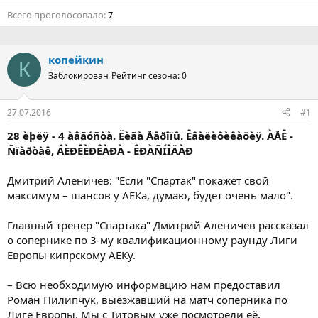
Всего проголосовало
7
копейкин
К
Заблокирован
Рейтинг сезона: 0
27.07.2016
#1
28 èþëÿ - 4 àâãóñòà. Ëèãà Åâðîïû. Êâàëèôèêàöèÿ. ÀÅÊ -
Ñïàðòàê, ÁÈÐÊÈÐÊÀÐÀ - ÊÐÀÑÍÎÄÀÐ
Дмитрий Аленичев: "Если "Спартак" покажет свой
максимум – шансов у АЕКа, думаю, будет очень мало".
Главный тренер "Спартака" Дмитрий Аленичев рассказал
о сопернике по 3-му квалификационному раунду Лиги
Европы кипрскому АЕКу.
– Всю необходимую информацию нам предоставил
Роман Пилипчук, выезжавший на матч соперника по
Лиге Европы. Мы с Титовым уже посмотрели её,