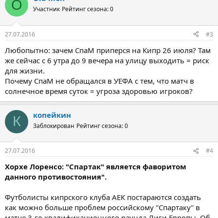
O
Участник
Рейтинг сезона: 0
27.07.2016
#3
Любопытно: зачем СпаМ приперся на Кипр 26 июля? Там
же сейчас с 6 утра до 9 вечера на улицу выходить = риск
для жизни.
Почему СпаМ не обращался в УЕФА с тем, что матч в
солнечное время суток = угроза здоровью игроков?
копейкин
К
Заблокирован
Рейтинг сезона: 0
27.07.2016
#4
Хорхе Лоренсо: "Спартак" является фаворитом
данного противостояния".
Футболисты кипрского клуба АЕК постараются создать
как можно больше проблем российскому "Спартаку" в
матче 3-го квалификационного раунда Лиги Европы. Об