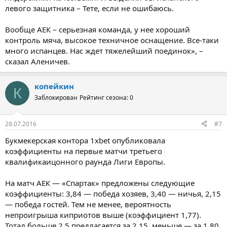
левого защитника – Тете, если не ошибаюсь.
Вообще АЕК – серьезная команда, у нее хороший
контроль мяча, высокое техничное оснащение. Все-таки
много испанцев. Нас ждет тяжелейший поединок», –
сказал Аленичев.
копейкин
К
Заблокирован
Рейтинг сезона: 0
28.07.2016
#7
Букмекерская контора 1xbet опубликовала
коэффициенты на первые матчи третьего
квалификаицонного раунда Лиги Европы.
На матч АЕК — «Спартак» предложены следующие
коэффициенты: 3,84 — победа хозяев, 3,40 — ничья, 2,15
— победа гостей. Тем не менее, вероятность
непроигрыша киприотов выше (коэффициент 1,77).
Тотал больше 2,5 предлагается за 2,15, меньше — за 1,80.