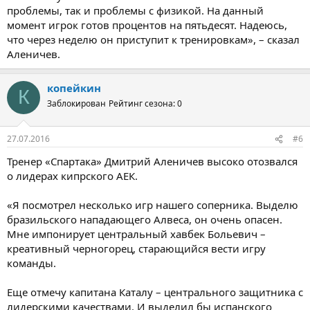
проблемы, так и проблемы с физикой. На данный
момент игрок готов процентов на пятьдесят. Надеюсь,
что через неделю он приступит к тренировкам», – сказал
Аленичев.
копейкин
К
Заблокирован
Рейтинг сезона: 0
27.07.2016
#6
Тренер «Спартака» Дмитрий Аленичев высоко отозвался
о лидерах кипрского АЕК.
«Я посмотрел несколько игр нашего соперника. Выделю
бразильского нападающего Алвеса, он очень опасен.
Мне импонирует центральный хавбек Больевич –
креативный черногорец, старающийся вести игру
команды.
Еще отмечу капитана Каталу – центрального защитника с
лидерскими качествами. И выделил бы испанского