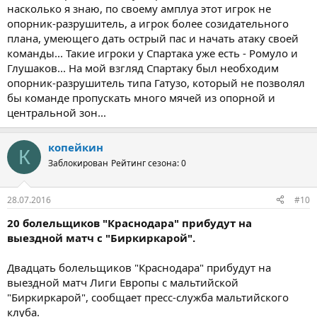
никто не заботится о здоровье игроков. Но погода в любом
насколько я знаю, по своему амплуа этот игрок не
случае не может быть какой-то отговоркой, ситуация
опорник-разрушитель, а игрок более созидательного
одинаковая для обеих команд.
плана, умеющего дать острый пас и начать атаку своей
команды... Такие игроки у Спартака уже есть - Ромуло и
Ромуло и Песьяков не смогут принять участия в игре. Оба
Глушаков... На мой взгляд Спартаку был необходим
футболиста будут отсутствовать две недели. В матче против
АЕК на поле выйдет Зобнин. Исходя из того, что мы видели, я
опорник-разрушитель типа Гатузо, который не позволял
уверен, что Роман полностью влился в нашу команду и готов
бы команде пропускать много мячей из опорной и
показать все, на что способен.
центральной зон...
Что касается Фернандо, то он приехал в нашу команду не в
самом лучшем состоянии. У него были как личные проблемы,
копейкин
К
так и проблемы с физикой. На данный момент игрок готов
Заблокирован
Рейтинг сезона: 0
процентов на пятьдесят. Надеюсь, что через неделю он
приступит к тренировкам», – сказал Аленичев.
28.07.2016
#10
20 болельщиков "Краснодара" прибудут на
выездной матч с "Биркиркарой".
Двадцать болельщиков "Краснодара" прибудут на
выездной матч Лиги Европы с мальтийской
"Биркиркарой", сообщает пресс-служба мальтийского
клуба.