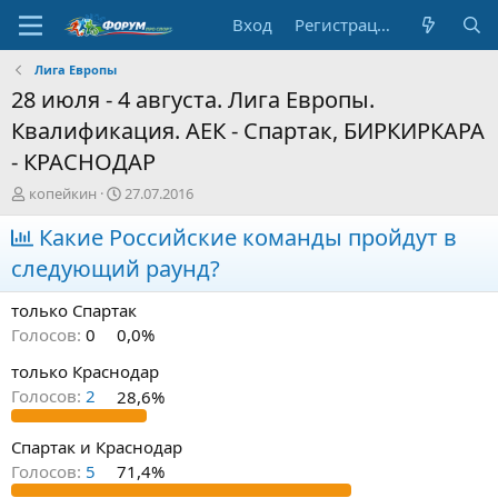
Вход
Регистрация
Лига Европы
28 июля - 4 августа. Лига Европы.
Квалификация. АЕК - Спартак, БИРКИРКАРА
- КРАСНОДАР
А
Д
копейкин
27.07.2016
в
а
т
Какие Российские команды пройдут в
т
о
а
следующий раунд?
р
н
т
а
только Спартак
е
ч
м
а
Голосов:
0
0,0%
ы
л
только Краснодар
а
Голосов:
2
28,6%
Спартак и Краснодар
Голосов:
5
71,4%