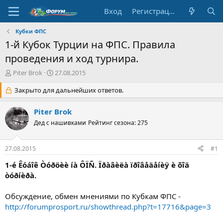
Вход
Регистрация
Кубки ФПС
1-й Кубок Турции на ФПС. Правила
проведения и ход турнира.
А
Д
Piter Brok
27.08.2015
в
а
т
Закрыто для дальнейших ответов.
т
о
а
р
н
Piter Brok
т
а
Дед с нашивками
Рейтинг сезона: 275
е
ч
м
а
ы
л
27.08.2015
#1
а
1-é Êóáîê Òóðöèè íà ÔÏÑ. Ïðàâèëà ïðîâåäåíèÿ è õîä
òóðíèðà.
Обсуждение, обмен мнениями по Кубкам ФПС -
http://forumprosport.ru/showthread.php?t=17716&page=3