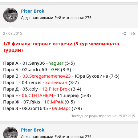
Piter Brok
Дед с нашивками
Рейтинг сезона: 275
27.08.2015
#6
1/8 финала: первые встречи (5 тур чемпионата
Турции)
Пара А - 01.Sany36 -
Yaguar
(5-5)
Пара Б - 02.andru69 -
GEK
(3-3)
Пара В -
03.Seregamamenov23
- Юра Буковина (7-5)
Пара Г - 04.rencis -
копейкин
(3-7)
Пара Д - 05.coly -
12.Piter Brok
(3-4)
Пара Е -
06.СТЕПАНЫЧ
- 11.шериф (5-3)
Пара Ж - 07.Rikis -
10.MPAK
(0-5)
Пара З - 08.Gor1645 -
09.Марс
(7-9)
Последнее редактирование:
25.09.2015
Piter Brok
Дед с нашивками
Рейтинг сезона: 275