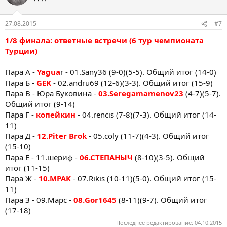
27.08.2015
#7
1/8 финала: ответные встречи (6 тур чемпионата
Турции)
Пара А -
Yagua
r - 01.Sany36 (9-0)(5-5). Общий итог (14-0)
Пара Б -
GEK
- 02.andru69 (12-6)(3-3). Общий итог (15-9)
Пара В - Юра Буковина -
03.Seregamamenov23
(4-7)(5-7).
Общий итог (9-14)
Пара Г -
копейкин
- 04.rencis (7-8)(7-3). Общий итог (14-
11)
Пара Д -
12.Piter Brok
- 05.coly (11-7)(4-3). Общий итог
(15-10)
Пара Е - 11.шериф -
06.СТЕПАНЫЧ
(8-10)(3-5). Общий
итог (11-15)
Пара Ж -
10.MPAK
- 07.Rikis (10-11)(5-0). Общий итог (15-
11)
Пара З - 09.Марс -
08.Gor1645
(8-11)(9-7). Общий итог
(17-18)
Последнее редактирование:
04.10.2015