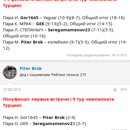
Турции)
Пара И.
Gor1645
– Yaguar (10-9)(8-7). Общий итог (18-16)
Пара К. MPAK –
GEK
(9-13)(5-2). Общий итог (14-15)
Пара Л. СТЕПАНЫЧ –
Seregamamenov23
(7-11)(3-5).
Общий итог (10-16)
Пара М.
Piter Brok
– копейкин (9-7)(5-5). Общий итог (14-
12)
Последнее редактирование:
24.10.2015
Piter Brok
Дед с нашивками
Рейтинг сезона: 275
27.08.2015
#10
Полуфинал: первые встречи ( 9 тур чемпионата
Турции)
Пара Н. Gor1645 –
Piter Brok
(2-4)
Пара О. GEK –
Seregamamenov2
3 (5-7)