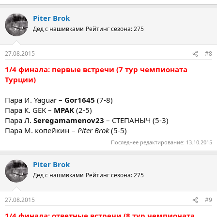
Piter Brok
Дед с нашивками
Рейтинг сезона: 275
27.08.2015
#8
1/4 финала: первые встречи (7 тур чемпионата
Турции)
Пара И. Yaguar –
Gor1645
(7-8)
Пара К. GEK –
MPAK
(2-5)
Пара Л.
Seregamamenov23
– СТЕПАНЫЧ (5-3)
Пара М. копейкин –
Piter Brok
(5-5)
Последнее редактирование:
13.10.2015
Piter Brok
Дед с нашивками
Рейтинг сезона: 275
27.08.2015
#9
1/4 финала: ответные встречи (8 тур чемпионата