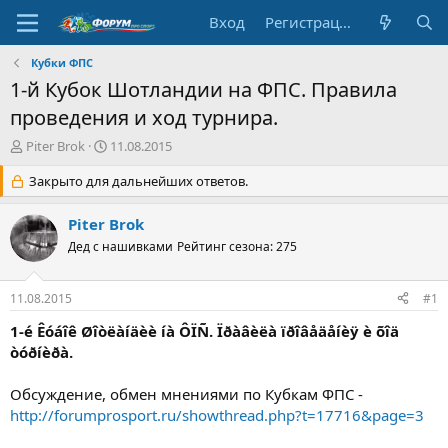
Вход
Регистрация
Кубки ФПС
1-й Кубок Шотландии на ФПС. Правила
проведения и ход турнира.
А
Д
Piter Brok
11.08.2015
в
а
т
Закрыто для дальнейших ответов.
т
о
а
р
н
Piter Brok
т
а
Дед с нашивками
Рейтинг сезона: 275
е
ч
м
а
ы
л
11.08.2015
#1
а
1-é Êóáîê Øîòëàíäèè íà ÔÏÑ. Ïðàâèëà ïðîâåäåíèÿ è õîä
òóðíèðà.
Обсуждение, обмен мнениями по Кубкам ФПС -
http://forumprosport.ru/showthread.php?t=17716&page=3