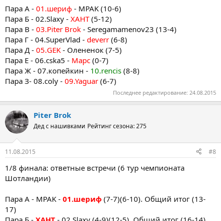
Пара А -
01.шериф
- MPAK (10-6)
Пара Б - 02.Slaxy -
ХАНТ
(5-12)
Пара В -
03.Piter Brok
- Seregamamenov23 (13-4)
Пара Г - 04.SuperVlad -
deverr
(6-8)
Пара Д -
05.GEK
- Олененок (7-5)
Пара Е - 06.cska5 -
Марс
(0-7)
Пара Ж - 07.копейкин -
10.rencis
(8-8)
Пара З- 08.coly -
09.Yaguar
(6-7)
Последнее редактирование:
24.08.2015
Piter Brok
Дед с нашивками
Рейтинг сезона: 275
11.08.2015
#8
1/8 финала: ответные встречи (6 тур чемпионата
Шотландии)
Пара А - MPAK -
01.шериф
(7-7)(6-10). Общий итог (13-
17)
Пара Б -
ХАНТ
- 02.Slaxy (4-9)(12-5). Общий итог (16-14)