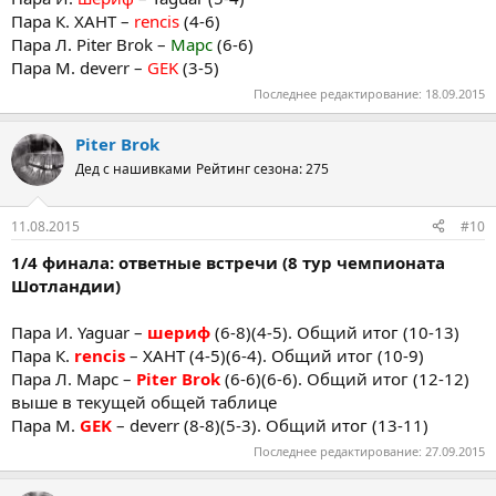
Пара К. ХАНТ –
rencis
(4-6)
Пара Л. Piter Brok –
Марс
(6-6)
Пара М. deverr –
GEK
(3-5)
Последнее редактирование:
18.09.2015
Piter Brok
Дед с нашивками
Рейтинг сезона: 275
11.08.2015
#10
1/4 финала: ответные встречи (8 тур чемпионата
Шотландии)
Пара И. Yaguar –
шериф
(6-8)(4-5). Общий итог (10-13)
Пара К.
rencis
– ХАНТ (4-5)(6-4). Общий итог (10-9)
Пара Л. Марс –
Piter Brok
(6-6)(6-6). Общий итог (12-12)
выше в текущей общей таблице
Пара М.
GEK
– deverr (8-8)(5-3). Общий итог (13-11)
Последнее редактирование:
27.09.2015