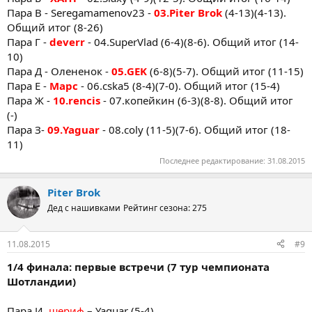
Пара В - Seregamamenov23 -
03.Piter Brok
(4-13)(4-13).
Общий итог (8-26)
Пара Г -
deverr
- 04.SuperVlad (6-4)(8-6). Общий итог (14-
10)
Пара Д - Олененок -
05.GEK
(6-8)(5-7). Общий итог (11-15)
Пара Е -
Марс
- 06.cska5 (8-4)(7-0). Общий итог (15-4)
Пара Ж -
10.rencis
- 07.копейкин (6-3)(8-8). Общий итог
(-)
Пара З-
09.Yaguar
- 08.coly (11-5)(7-6). Общий итог (18-
11)
Последнее редактирование:
31.08.2015
Piter Brok
Дед с нашивками
Рейтинг сезона: 275
11.08.2015
#9
1/4 финала: первые встречи (7 тур чемпионата
Шотландии)
Пара И.
шериф
– Yaguar (5-4)