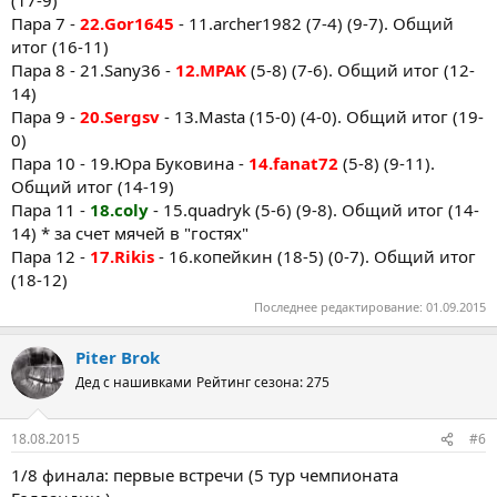
(17-9)
Пара 7 -
22.Gor1645
- 11.archer1982 (7-4) (9-7). Общий
итог (16-11)
Пара 8 - 21.Sany36 -
12.MPAK
(5-8) (7-6). Общий итог (12-
14)
Пара 9 -
20.Sergsv
- 13.Masta (15-0) (4-0). Общий итог (19-
0)
Пара 10 - 19.Юра Буковина -
14.fanat72
(5-8) (9-11).
Общий итог (14-19)
Пара 11 -
18.coly
- 15.quadryk (5-6) (9-8). Общий итог (14-
14) * за счет мячей в "гостях"
Пара 12 -
17.Rikis
- 16.копейкин (18-5) (0-7). Общий итог
(18-12)
Последнее редактирование:
01.09.2015
Piter Brok
Дед с нашивками
Рейтинг сезона: 275
18.08.2015
#6
1/8 финала: первые встречи (5 тур чемпионата