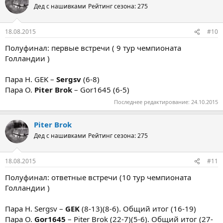
Дед с нашивками
Рейтинг сезона: 275
18.08.2015
#10
Полуфинал: первые встречи ( 9 тур чемпионата
Голландии )
Пара Н. GEK –
Sergsv
(6-8)
Пара О.
Piter Brok
– Gor1645 (6-5)
Последнее редактирование:
24.10.2015
Piter Brok
Дед с нашивками
Рейтинг сезона: 275
18.08.2015
#11
Полуфинал: ответные встречи (10 тур чемпионата
Голландии )
Пара Н. Sergsv –
GEK
(8-13)(8-6). Общий итог (16-19)
Пара О.
Gor1645
– Piter Brok (22-7)(5-6). Общий итог (27-