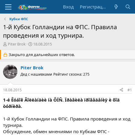
Вход
Регистрация
Кубки ФПС
1-й Кубок Голландии на ФПС. Правила
проведения и ход турнира.
А
Д
Piter Brok
18.08.2015
в
а
т
Закрыто для дальнейших ответов.
т
о
а
р
н
Piter Brok
т
а
Дед с нашивками
Рейтинг сезона: 275
е
ч
м
а
ы
л
18.08.2015
#1
а
1-é Êóáîê Ãîëëàíäèè íà ÔÏÑ. Ïðàâèëà ïðîâåäåíèÿ è õîä
òóðíèðà.
1-й Кубок Голландии на ФПС. Правила проведения и ход
турнира.
Обсуждение, обмен мнениями по Кубкам ФПС -