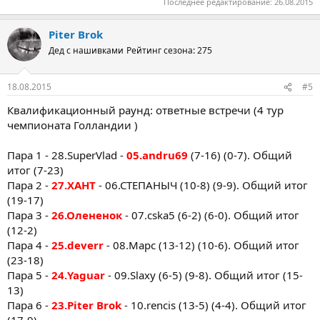
Последнее редактирование:
26.08.2015
Piter Brok
Дед с нашивками
Рейтинг сезона: 275
18.08.2015
#5
Квалификационный раунд: ответные встречи (4 тур
чемпионата Голландии )
Пара 1 - 28.SuperVlad -
05.andru69
(7-16) (0-7). Общий
итог (7-23)
Пара 2 -
27.ХАНТ
- 06.СТЕПАНЫЧ (10-8) (9-9). Общий итог
(19-17)
Пара 3 -
26.Олененок
- 07.cska5 (6-2) (6-0). Общий итог
(12-2)
Пара 4 -
25.deverr
- 08.Марс (13-12) (10-6). Общий итог
(23-18)
Пара 5 -
24.Yaguar
- 09.Slaxy (6-5) (9-8). Общий итог (15-
13)
Пара 6 -
23.Piter Brok
- 10.rencis (13-5) (4-4). Общий итог