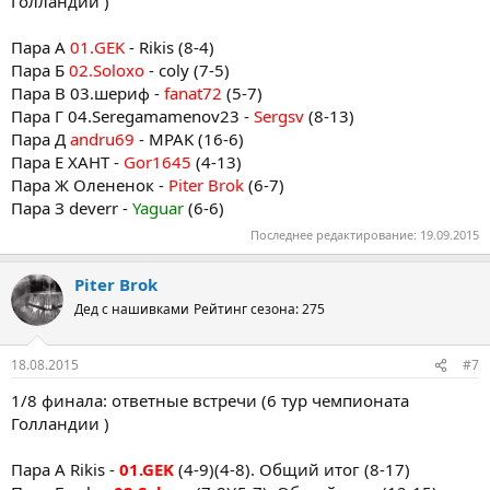
Голландии )
Пара А
01.GEK
- Rikis (8-4)
Пара Б
02.Soloxo
- coly (7-5)
Пара В 03.шериф -
fanat72
(5-7)
Пара Г 04.Seregamamenov23 -
Sergsv
(8-13)
Пара Д
andru69
- MPAK (16-6)
Пара Е ХАНТ -
Gor1645
(4-13)
Пара Ж Олененок -
Piter Brok
(6-7)
Пара З deverr -
Yaguar
(6-6)
Последнее редактирование:
19.09.2015
Piter Brok
Дед с нашивками
Рейтинг сезона: 275
18.08.2015
#7
1/8 финала: ответные встречи (6 тур чемпионата
Голландии )
Пара А Rikis -
01.GEK
(4-9)(4-8). Общий итог (8-17)