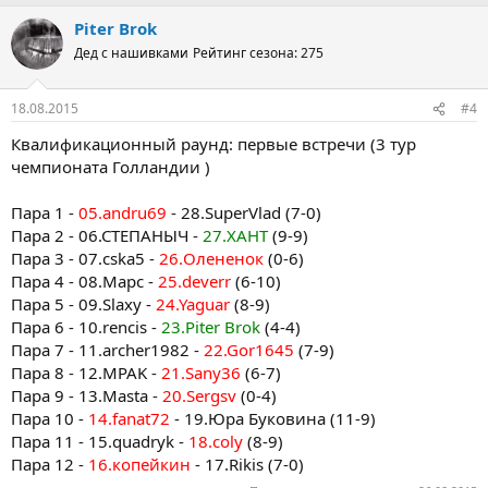
Piter Brok
Дед с нашивками
Рейтинг сезона: 275
18.08.2015
#4
Квалификационный раунд: первые встречи (3 тур
чемпионата Голландии )
Пара 1 -
05.andru69
- 28.SuperVlad (7-0)
Пара 2 - 06.СТЕПАНЫЧ -
27.ХАНТ
(9-9)
Пара 3 - 07.cska5 -
26.Олененок
(0-6)
Пара 4 - 08.Марс -
25.deverr
(6-10)
Пара 5 - 09.Slaxy -
24.Yaguar
(8-9)
Пара 6 - 10.rencis -
23.Piter Brok
(4-4)
Пара 7 - 11.archer1982 -
22.Gor1645
(7-9)
Пара 8 - 12.MPAK -
21.Sany36
(6-7)
Пара 9 - 13.Masta -
20.Sergsv
(0-4)
Пара 10 -
14.fanat72
- 19.Юра Буковина (11-9)
Пара 11 - 15.quadryk -
18.coly
(8-9)
Пара 12 -
16.копейкин
- 17.Rikis (7-0)