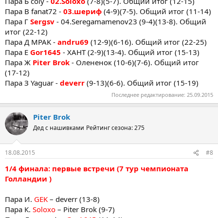
Пара Б coly -
02.Soloxo
(7-8)(5-7). Общий итог (12-15)
Пара В fanat72 -
03.шериф
(4-9)(7-5). Общий итог (11-14)
Пара Г
Sergsv
- 04.Seregamamenov23 (9-4)(13-8). Общий
итог (22-12)
Пара Д MPAK -
andru69
(12-9)(6-16). Общий итог (22-25)
Пара Е
Gor1645
- ХАНТ (2-9)(13-4). Общий итог (15-13)
Пара Ж
Piter Brok
- Олененок (10-6)(7-6). Общий итог
(17-12)
Пара З Yaguar -
deverr
(9-13)(6-6). Общий итог (15-19)
Последнее редактирование:
25.09.2015
Piter Brok
Дед с нашивками
Рейтинг сезона: 275
18.08.2015
#8
1/4 финала: первые встречи (7 тур чемпионата
Голландии )
Пара И.
GEK
– deverr (13-8)
Пара К.
Soloxo
– Piter Brok (9-7)