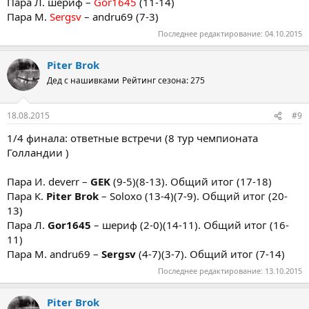
Пара Л. шериф –
Gor1645
(11-14)
Пара М.
Sergsv
– andru69 (7-3)
Последнее редактирование:
04.10.2015
Piter Brok
Дед с нашивками
Рейтинг сезона: 275
18.08.2015
#9
1/4 финала: ответные встречи (8 тур чемпионата
Голландии )
Пара И. deverr –
GEK
(9-5)(8-13). Общий итог (17-18)
Пара К.
Piter Brok
– Soloxo (13-4)(7-9). Общий итог (20-
13)
Пара Л.
Gor1645
– шериф (2-0)(14-11). Общий итог (16-
11)
Пара М. andru69 –
Sergsv
(4-7)(3-7). Общий итог (7-14)
Последнее редактирование:
13.10.2015
Piter Brok