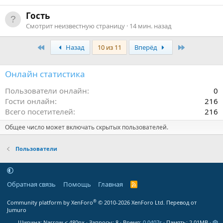
Гость
Смотрит неизвестную страницу
14 мин. назад
Первый
Последняя
Назад
10 из 11
Вперёд
Онлайн статистика
Пользователи онлайн
0
Гости онлайн
216
Всего посетителей
216
Общее число может включать скрытых пользователей.
Пользователи
Обратная связь
Помощь
Главная
R
S
S
®
Community platform by XenForo
© 2010-2026 XenForo Ltd.
Перевод от
Jumuro
Ширина
Запросы
8
Время
0.0407s
Память
2.01MB